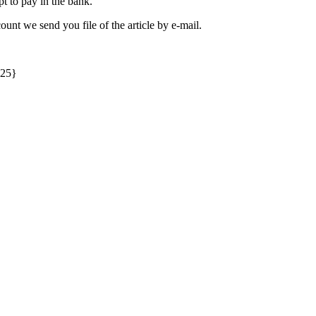
t to pay in the bank.
unt we send you file of the article by e-mail.
025}