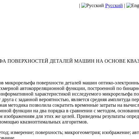
|
Русский
|
ФА ПОВЕРХНОСТЕЙ ДЕТАЛЕЙ МАШИН НА ОСНОВЕ КВ
в микрорельефа поверхности деталей машин оптико-электронн
ухмерной автокорреляционной функции, построенной по бинар
е информативной характеристикой исследуемого микрорельефа п
т друга с заданной вероятностью, является средняя амплитуда п
ая методика позволила сократить временны́е затраты на вычис
нной функции на два порядка в сравнении с методом, основанн
м изображениям для этих же целей. Приведены результаты опре
помощью квазиоптимальных алгоритмов.
тод; измерение; поверхность; микрогеометрия; изображение; ав
ование.