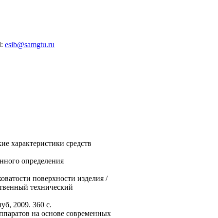
l:
esib@samgtu.ru
ие характеристики средств
онного определения
ховатости поверхности изделия /
ственный технический
б, 2009. 360 с.
аппаратов на основе современных