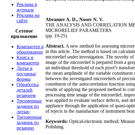
Реклама в
журнале
Реклама на
Abramov A. D., Nosov N. V.
сайте
THE ANALYSIS AND CORRELATION ME
MICRORELIEF PARAMETERS
Сетевое
(pp. 19-25)
приложение
Abstract.
A new method for assessing microrel
Компьютер в
in this article. The method is based on calcula
образовании
microrelief under investigation. The novelty of 
Книга и
image of the microrelief is prepared from a gra
компьютер
an individual threshold of each pixel’s transfo
Литье в
the mean amplitude of the variable constituent o
песчаные
between the investigated microreliefs of precisi
формы
constituent of the autocorrelation function usi
Обработка
results of applying the proposed method to com
деталей
processing time image of the microrelief, impr
резанием
was applied to evaluate surface defects, and de
Трехмерные
appliance through the application of quasi-optim
задания по
of rejects in the manufacture of instrument bear
литью
Трехмерные
Keywords:
Optical-electronic method; Measur
задания по
Polishing.
резанию