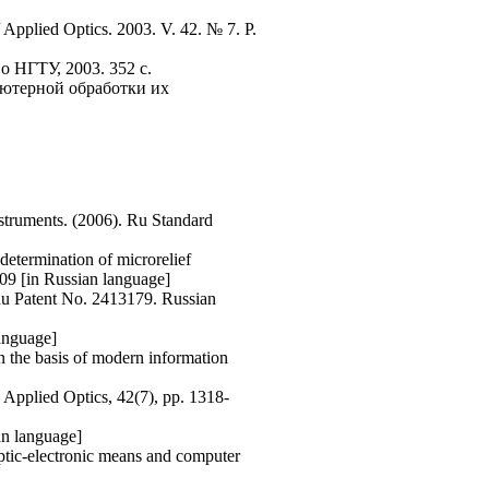
Applied Optics. 2003. V. 42. № 7. Р.
 НГТУ, 2003. 352 с.
ьютерной обработки их
nstruments. (2006). Ru Standard
determination of microrelief
009 [in Russian language]
 Ru Patent No. 2413179. Russian
language]
 the basis of modern information
 Applied Optics, 42(7), pp. 1318-
an language]
ptic-electronic means and computer