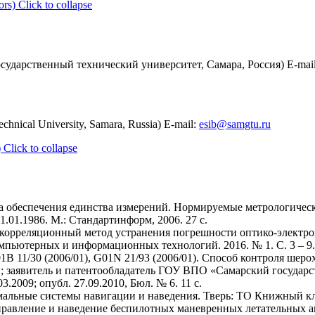
ors)
Click to collapse
сударственный технический университет, Самара, Россия) E-mai
chnical University, Samara, Russia) E-mail:
esib@samgtu.ru
)
Click to collapse
ма обеспечения единства измерений. Нормируемые метрологическ
.01.1986. М.: Стандартинформ, 2006. 27 с.
и корреляционный метод устранения погрешности оптико-электр
мпьютерных и информационных технологий. 2016. № 1. С. 3 – 9.
1B 11/30 (2006/01), G01N 21/93 (2006/01). Способ контроля шеро
В.; заявитель и патентообладатель ГОУ ВПО «Самарский государ
3.2009; опубл. 27.09.2010, Бюл. № 6. 11 с.
мальные системы навигации и наведения. Тверь: ТО Книжный клу
 Управление и наведение беспилотных маневренных летательных 