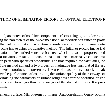
THOD OF ELIMINATION ERRORS OF OPTIСAL-ELECTRONI
ief parameters of machine component surfaces using optical-electronic
ting the parameters of the two-dimensional autocorrelation function plot
the method is that a quasi-optimal correlation algorithm and paired crite
yscale image using the adaptive method. The initial grayscale image is 
rmation in the marked zone is calculated, which is also the proposed met
f the autocorrelation function remains the most informative characteristi
on parts with specified probability. The time required for calculating t
ng the method at hand is two orders of magnitude less than that of the u
mercial products are presented. The use of quasi-optimal correlation al
ove the performance of controlling the surface quality of the raceways 
termining the parameters of surface roughness after the operation of gri
al correlation algorithm to the images of the studied surfaces. It is pos
ings.
ement; Surface; Microgeometry; Image; Autocorrelation; Quasy-optimal