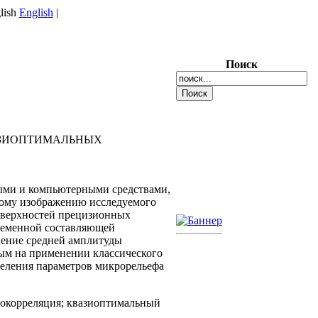
English
|
Поиск
АЗИОПТИМАЛЬНЫХ
ыми и компьютерными средствами,
ному изображению исследуемого
оверхностей прецизионных
еременной составляющей
ление средней амплитуды
ым на применении классического
деления параметров микрорельефа
токорреляция; квазиоптимальный