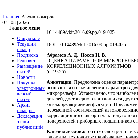
Главная
Архив номеров
07 | 08 | 2026
Главное меню
10.14489/vkit.2016.09.pp.019-025
О журнале
Текущий
DOI: 10.14489/vkit.2016.09.pp.019-025
номер
Подписка
Абрамов А. Д., Носов Н. В.
Редсовет
ОЦЕНКА ПАРАМЕТРОВ МИКРОРЕЛЬЕ
Размещение
КОРРЕЛЯЦИОННЫХ АЛГОРИТМОВ
статей
(c. 19-25)
Новости
Аннотация.
Предложена оценка параметро
Покупка
основанная на вычислении параметров дв
электронных
микрорельефа. Установлено, что наиболе
версий
деталей, достоверно отличающихся друг о
статей
автокорреляционной функции. Предложенн
Архив
переменной составляющей автокорреляцио
номеров
корреляционного алгоритма к полутоновы
Декларация
поверхностей приборных подшипников с 
этики
публикаций
Ключевые слова:
оптико-электронный ме
алгоритм; технология; шлифование, полир