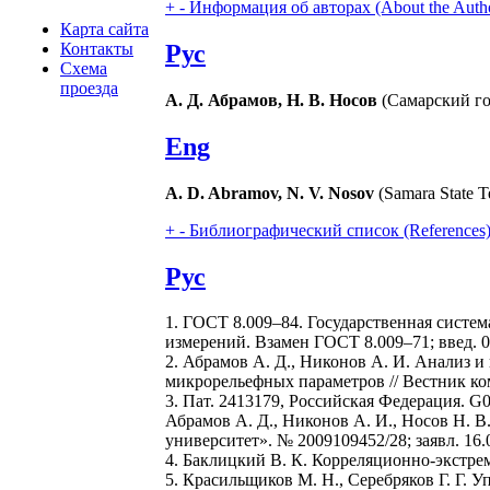
+
-
Информация об авторах (About the Auth
Карта сайта
Рус
Контакты
Схема
проезда
А. Д. Абрамов, Н. В. Носов
(Самарский го
Eng
A. D. Abramov, N. V. Nosov
(Samara State Te
+
-
Библиографический список (References
Рус
1. ГОСТ 8.009–84. Государственная систе
измерений. Взамен ГОСТ 8.009–71; введ. 01
2. Абрамов А. Д., Никонов А. И. Анализ 
микрорельефных параметров // Вестник ко
3. Пат. 2413179, Российская Федерация. G0
Абрамов А. Д., Никонов А. И., Носов Н. 
университет». № 2009109452/28; заявл. 16.0
4. Баклицкий В. К. Корреляционно-экстре
5. Красильщиков М. Н., Серебряков Г. Г.