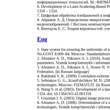
информационных технологий. М.: ФИЗМАТ
6. Development of a Laser-Scattering-Based Pr
1318 – 1324.
7. Цифровая обработка изображений в инфо
8. Абрамов А. Д. Определение микрогеом
видеоизображений // Вестник компьютерны
9. Вентцель Е. С. Теория вероятностей: уче
Eng
1. State system for ensuring the uniformity of
No.GOST 8.009–84. Moscow: Standartinfrom. 
2. Abramov A. D., Nikonov A. I. (2016). Analysi
parameters. Vestnik komp'iuternykh i informats
3. Abramov A. D., Nikonov A. I., Nosov N. V. 
Federation. [in Russian language]
4. Baklitskii V. K. (2009). Correlation-extrem
5. Sebriakov G. G., Krasil'shchikov M. N. (20
technologies. Moscow: FIZMATLIT. [in Russi
6. Wang S. et al. (2003). Development of a las
1324. doi: 10.1364/AO.42.001318
7. Gruzman I. S. (2003). Digital image proces
8. Abramov A. D. (2008). Determination of a 
technologies. Vestnik komp'iuternykh i informa