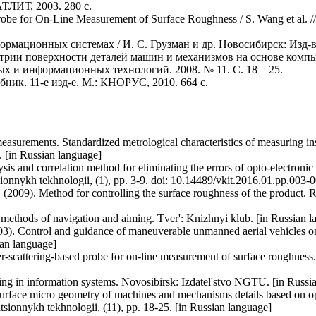
ЛИТ, 2003. 280 с.
obe for On-Line Measurement of Surface Roughness / S. Wang et al. // 
рмационных системах / И. С. Грузман и др. Новосибирск: Изд-во
етрии поверхности деталей машин и механизмов на основе комп
х и информационных технологий. 2008. № 11. С. 18 – 25.
бник. 11-е изд-е. М.: КНОРУС, 2010. 664 с.
 measurements. Standardized metrological characteristics of measuring i
[in Russian language]
s and correlation method for eliminating the errors of opto-electronic 
ionnykh tekhnologii, (1), pp. 3-9. doi: 10.14489/vkit.2016.01.pp.003-
(2009). Method for controlling the surface roughness of the product.
e methods of navigation and aiming. Tver': Knizhnyi klub. [in Russian 
03). Control and guidance of maneuverable unmanned aerial vehicles on
an language]
er-scattering-based probe for on-line measurement of surface roughness.
sing in information systems. Novosibirsk: Izdatel'stvo NGTU. [in Russi
surface micro geometry of machines and mechanisms details based on o
tsionnykh tekhnologii, (11), pp. 18-25. [in Russian language]