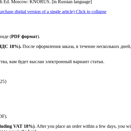
. 11th Ed. Moscow: KNORUS. [in Russian language]
se digital version of a single article)
Click to collapse
иде (
PDF формат
).
 НДС 18%).
После оформления заказа, в течение нескольких дней
ства, вам будет выслан электронный вариант статьи.
025}
PDF).
including VAT 18%)
. After you place an order within a few days, you w