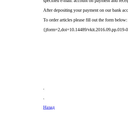
specified e-mail: account on payment and receip
After depositing your payment on our bank acco
To order articles please fill out the form below:
{jform=2,doi=10.14489/vkit.2016.09.pp.019-
.
.
Назад