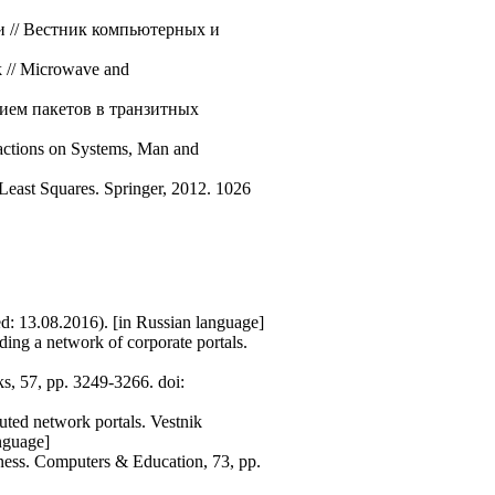
и // Вестник компьютерных и
k // Microwave and
ием пакетов в транзитных
sactions on Systems, Man and
Least Squares. Springer, 2012. 1026
d: 13.08.2016). [in Russian language]
ding a network of corporate portals.
ks, 57, pp. 3249-3266. doi:
buted network portals. Vestnik
nguage]
eness. Computers & Education, 73, pp.