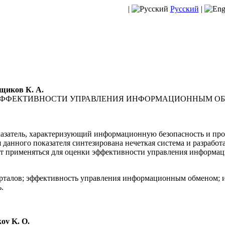
|
Русский
|
ьщиков К. А.
 ЭФФЕКТИВНОСТИ УПРАВЛЕНИЯ ИНФОРМАЦИОННЫМ О
затель, характеризующий информационную безопасность и про
данного показателя синтезирована нечеткая система и разработ
гут применяться для оценки эффективности управления информа
рталов; эффективность управления информационным обменом; и
.
kov K. О.