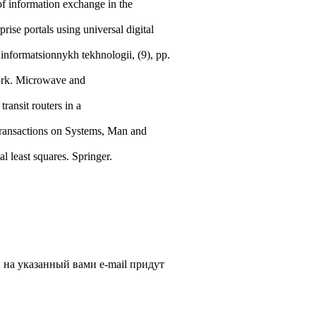
of information exchange in the
rise portals using universal digital
informatsionnykh tekhnologii, (9), pp.
work. Microwave and
ransit routers in a
 Transactions on Systems, Man and
l least squares. Springer.
, на указанный вами e-mail придут