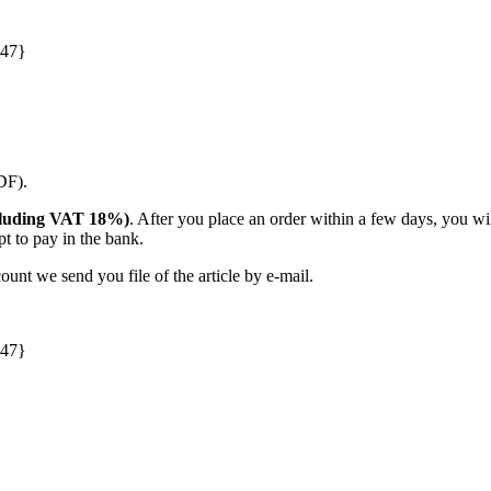
047}
PDF).
including VAT 18%)
. After you place an order within a few days, you w
t to pay in the bank.
unt we send you file of the article by e-mail.
047}