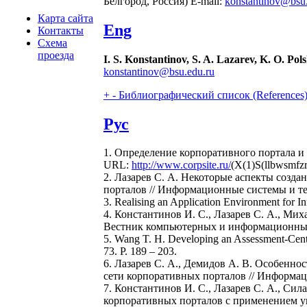
Белгород, Россия) E-mail:
konstantinov@bsu.
Карта сайта
Eng
Контакты
Схема
проезда
I. S. Konstantinov, S. A. Lazarev, K. О. Po
konstantinov@bsu.edu.ru
+
-
Библиографический список (References
Рус
1. Определение корпоративного портала и
URL:
http://www.corpsite.ru/
(X(1)S(llbwsmfzr
2. Лазарев С. А. Некоторые аспекты созд
порталов // Информационные системы и тех
3. Realising an Application Environment for I
4. Константинов И. С., Лазарев С. А., Мих
Вестник компьютерных и информационных т
5. Wang T. H. Developing an Assessment-Cente
73. P. 189 – 203.
6. Лазарев С. А., Демидов А. В. Особен
сети корпоративных порталов // Информаци
7. Константинов И. С., Лазарев С. А., Си
корпоративных порталов с применением у