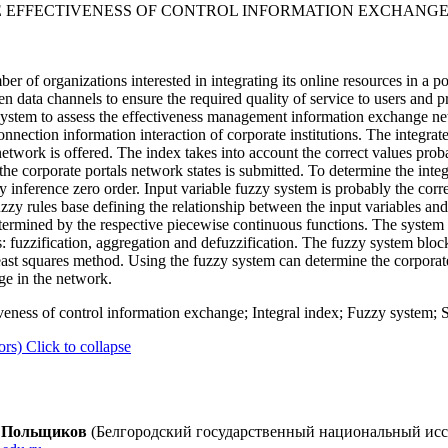
 EFFECTIVENESS OF CONTROL INFORMATION EXCHANGE
r of organizations interested in integrating its online resources in a p
data channels to ensure the required quality of service to users and pr
 system to assess the effectiveness management information exchange net
connection information interaction of corporate institutions. The integrat
twork is offered. The index takes into account the correct values proba
 the corporate portals network states is submitted. To determine the int
 inference zero order. Input variable fuzzy system is probably the corr
fuzzy rules base defining the relationship between the input variables an
termined by the respective piecewise continuous functions. The system o
: fuzzification, aggregation and defuzzification. The fuzzy system bloc
east squares method. Using the fuzzy system can determine the corporate
ge in the network.
veness of control information exchange; Integral index; Fuzzy system; 
ors)
Click to collapse
А. Польщиков
(Белгородский государственный национальный исс