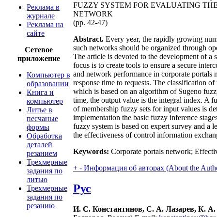
FUZZY SYSTEM FOR EVALUATING THE
Реклама в
NETWORK
журнале
(pp. 42-47)
Реклама на
сайте
Abstract.
Every year, the rapidly growing numbe
such networks should be organized through open 
Сетевое
The article is devoted to the development of a
приложение
focus is to create tools to ensure a secure inter
and network performance in corporate portals ne
Компьютер в
response time to requests. The classification of
образовании
which is based on an algorithm of Sugeno fuzzy
Книга и
time, the output value is the integral index. A 
компьютер
of membership fuzzy sets for input values is de
Литье в
implementation the basic fuzzy inference stages
песчаные
fuzzy system is based on expert survey and a l
формы
the effectiveness of control information exchan
Обработка
деталей
Keywords:
Corporate portals network; Effecti
резанием
Трехмерные
+
-
Информация об авторах (About the Auth
задания по
литью
Рус
Трехмерные
задания по
резанию
И. С. Константинов, С. А. Лазарев, К. 