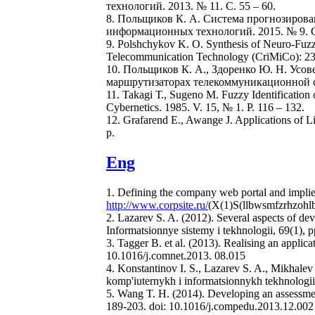
технологий. 2013. № 11. С. 55 – 60.
8. Польщиков К. А. Система прогнозирова
информационных технологий. 2015. № 9. С.
9. Polshchykov K. O. Synthesis of Neuro-Fuz
Telecommunication Technology (CriMiCo): 23r
10. Польщиков К. А., Здоренко Ю. Н. Усо
маршрутизаторах телекоммуникационной се
11. Takagi Т., Sugeno М. Fuzzy Identification
Cybernetics. 1985. V. 15, № 1. P. 116 – 132.
12. Grafarend E., Awange J. Applications of L
p.
Eng
1. Defining the company web portal and implie
http://www.corpsite.ru/
(X(1)S(llbwsmfzrhzohlbu
2. Lazarev S. A. (2012). Several aspects of dev
Informatsionnye sistemy i tekhnologii, 69(1), 
3. Tagger B. et al. (2013). Realising an appli
10.1016/j.comnet.2013. 08.015
4. Konstantinov I. S., Lazarev S. A., Mikhalev 
komp'iuternykh i informatsionnykh tekhnologii
5. Wang T. H. (2014). Developing an assessmen
189-203. doi: 10.1016/j.compedu.2013.12.002