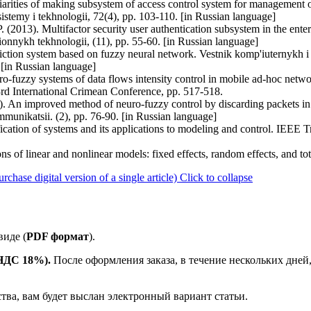
iarities of making subsystem of access control system for management 
istemy i tekhnologii, 72(4), pp. 103-110. [in Russian language]
. (2013). Multifactor security user authentication subsystem in the enterp
ionnykh tekhnologii, (11), pp. 55-60. [in Russian language]
iction system based on fuzzy neural network. Vestnik komp'iuternykh i 
[in Russian language]
ro-fuzzy systems of data flows intensity control in mobile ad-hoc net
d International Crimean Conference, pp. 517-518.
. An improved method of neuro-fuzzy control by discarding packets in t
unikatsii. (2), pp. 76-90. [in Russian language]
ication of systems and its applications to modeling and control. IEEE
s of linear and nonlinear models: fixed effects, random effects, and tota
se digital version of a single article)
Click to collapse
иде (
PDF формат
).
 НДС 18%).
После оформления заказа, в течение нескольких дней
ства, вам будет выслан электронный вариант статьи.