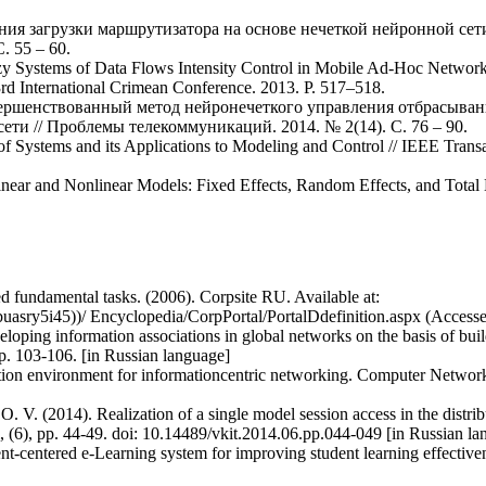
ния загрузки маршрутизатора на основе нечеткой нейронной сет
 55 – 60.
zy Systems of Data Flows Intensity Control in Mobile Ad-Hoc Networ
d International Crimean Conference. 2013. P. 517–518.
вершенствованный метод нейронечеткого управления отбрасыван
ти // Проблемы телекоммуникаций. 2014. № 2(14). С. 76 – 90.
 of Systems and its Applications to Modeling and Control // IEEE Tran
inear and Nonlinear Models: Fixed Effects, Random Effects, and Total 
d fundamental tasks. (2006). Corpsite RU. Available at:
asry5i45))/ Encyclopedia/CorpPortal/PortalDdefinition.aspx (Accesse
eloping information associations in global networks on the basis of buil
pp. 103-106. [in Russian language]
cation environment for informationcentric networking. Computer Networ
O. V. (2014). Realization of a single model session access in the distri
, (6), pp. 44-49. doi: 10.14489/vkit.2014.06.pp.044-049 [in Russian la
t-centered e-Learning system for improving student learning effectiv