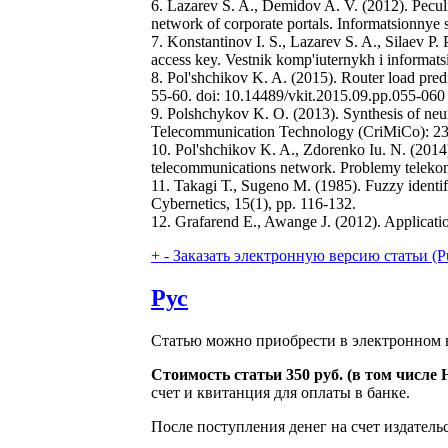
6. Lazarev S. A., Demidov A. V. (2012). Pecul
network of corporate portals. Informatsionnye s
7. Konstantinov I. S., Lazarev S. A., Silaev P. P
access key. Vestnik komp'iuternykh i informats
8. Pol'shchikov K. A. (2015). Router load pred
55-60. doi: 10.14489/vkit.2015.09.pp.055-060 
9. Polshchykov K. O. (2013). Synthesis of neu
Telecommunication Technology (CriMiCo): 23r
10. Pol'shchikov K. A., Zdorenko Iu. N. (2014)
telecommunications network. Problemy telekomm
11. Takagi Т., Sugeno М. (1985). Fuzzy identif
Cybernetics, 15(1), pp. 116-132.
12. Grafarend E., Awange J. (2012). Application
+
-
Заказать электронную версию статьи (Purcha
Рус
Статью можно приобрести в электронном в
Стоимость статьи 350 руб. (в том числе
счет и квитанция для оплаты в банке.
После поступления денег на счет издатель