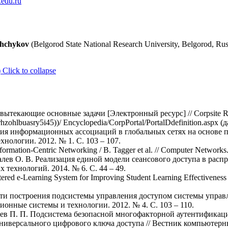
edu.ru
lshchykov
(Belgorod State National Research University, Belgorod, Rus
)
Click to collapse
 вытекающие основные задачи [Электронный ресурс] // Corpsite 
hzohlbuasry5i45))/ Encyclopedia/CorpPortal/PortalDdefinition.aspx (
ания информационных ассоциаций в глобальных сетях на основе 
нологии. 2012. № 1. С. 103 – 107.
nformation-Centric Networking / B. Tagger et al. // Computer Networks.
алев О. В. Реализация единой модели сеансового доступа в распр
ехнологий. 2014. № 6. С. 44 – 49.
red e-Learning System for Improving Student Learning Effectiveness 
ности построения подсистемы управления доступом системы упр
онные системы и технологии. 2012. № 4. С. 103 – 110.
лаев П. П. Подсистема безопасной многофакторной аутентификаци
ниверсального цифрового ключа доступа // Вестник компьюте