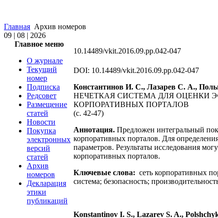
Главная
Архив номеров
09 | 08 | 2026
Главное меню
10.14489/vkit.2016.09.pp.042-047
О журнале
Текущий
DOI: 10.14489/vkit.2016.09.pp.042-047
номер
Подписка
Константинов И. С., Лазарев С. А., Пол
Редсовет
НЕЧЕТКАЯ СИСТЕМА ДЛЯ ОЦЕНКИ
Размещение
КОРПОРАТИВНЫХ ПОРТАЛОВ
статей
(c. 42-47)
Новости
Аннотация.
Предложен интегральный пока
Покупка
корпоративных порталов. Для определения 
электронных
параметров. Результаты исследования мо
версий
корпоративных порталов.
статей
Архив
Ключевые слова:
сеть корпоративных по
номеров
система; безопасность; производительность
Декларация
этики
публикаций
Konstantinov I. S., Lazarev S. A., Polshchy