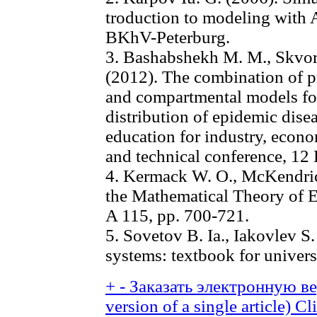
troduction to modeling with A
BKhV-Peterburg.
3. Bashabshekh M. M., Skvort
(2012). The combination of pr
and compartmental models for 
distribution of epidemic disea
education for industry, econo
and technical conference, 12 
4. Kermack W. O., McKendric
the Mathematical Theory of E
A 115, pp. 700-721.
5. Sovetov B. Ia., Iakovlev S
systems: textbook for univer
+
-
Заказать электронную вер
version of a single article)
Cli