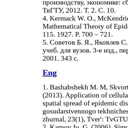
производству, экономике: сб.
ТвГТУ, 2012. T. 2. С. 10.
4. Kermack W. O., McKendric
Mathematical Theory of Epide
115. 1927. P. 700 – 721.
5. Советов Б. Я., Яковлев 
учеб. для вузов. 3-е изд., п
2001. 343 с.
Eng
1. Bashabshekh M. M, Skvort
(2013). Application of cellul
spatial spread of epidemic di
gosudarstvennogo tekhniches
zhurnal, 23(1), Tver': TvGTU
2. Karpov Iu. G. (2006). Simu