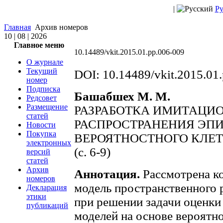
|
Ру
Главная
Архив номеров
10 | 08 | 2026
Главное меню
10.14489/vkit.2015.01.pp.006-009
О журнале
Текущий
DOI: 10.14489/vkit.2015.01
номер
Подписка
Башабшех М. М.
Редсовет
Размещение
РАЗРАБОТКА ИМИТАЦИ
статей
РАСПРОСТРАНЕНИЯ ЭП
Новости
Покупка
ВЕРОЯТНОСТНОГО КЛЕ
электронных
(с. 6-9)
версий
статей
Архив
Аннотация.
Рассмотрена к
номеров
модель пространственного 
Декларация
этики
при решении задачи оценки
публикаций
моделей на основе вероятно