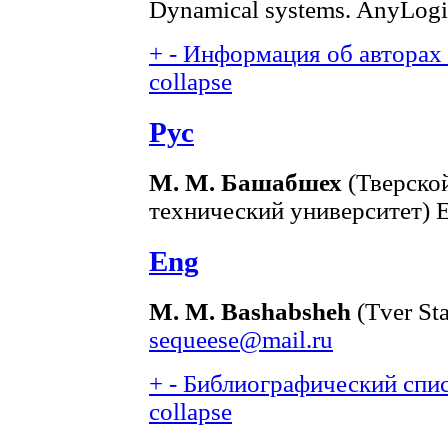
Dynamical systems. AnyLogi
+
-
Информация об авторах (
collapse
Рус
М. М. Башабшех
(Тверско
технический университет) E
Eng
M. M. Bashabsheh
(Tver Sta
sequeese@mail.ru
+
-
Библиографический списо
collapse