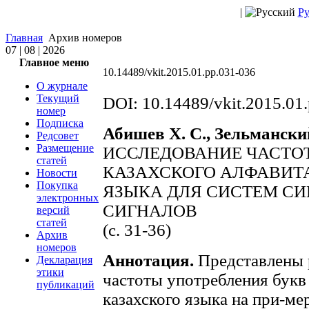
|
Ру
Главная
Архив номеров
07 | 08 | 2026
Главное меню
10.14489/vkit.2015.01.pp.031-036
О журнале
Текущий
DOI: 10.14489/vkit.2015.01
номер
Подписка
Абишев Х. С., Зельманский
Редсовет
Размещение
ИССЛЕДОВАНИЕ ЧАСТО
статей
КАЗАХСКОГО АЛФАВИТА
Новости
Покупка
ЯЗЫКА ДЛЯ СИСТЕМ СИ
электронных
СИГНАЛОВ
версий
статей
(с. 31-36)
Архив
номеров
Аннотация.
Представлены 
Декларация
этики
частоты употребления букв 
публикаций
казахского языка на при-ме