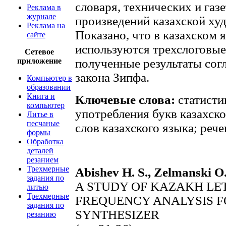
словаря, технических и газе
Реклама в
журнале
произведений казахской ху
Реклама на
Показано, что в казахском
сайте
используются трехслоговые 
Сетевое
приложение
полученные результаты сог
закона Зипфа.
Компьютер в
образовании
Книга и
Ключевые слова:
статистик
компьютер
употребления букв казахско
Литье в
песчаные
слов казахского языка; реч
формы
Обработка
деталей
резанием
Трехмерные
Abishev H. S., Zelmanski O.
задания по
A STUDY OF KAZAKH L
литью
Трехмерные
FREQUENCY ANALYSIS F
задания по
SYNTHESIZER
резанию