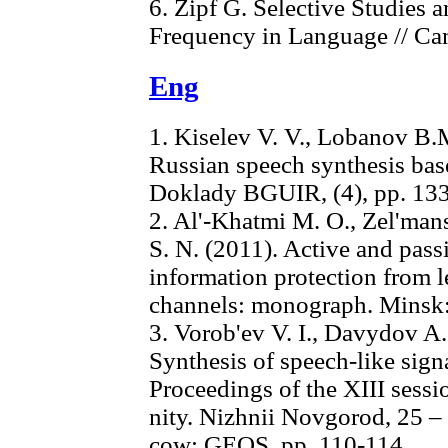
6. Zipf G. Selective Studies a
Frequency in Language // Ca
Eng
1. Kiselev V. V., Lobanov B.
Russian speech synthesis bas
Doklady BGUIR, (4), pp. 13
2. Al'-Khatmi M. O., Zel'mans
S. N. (2011). Active and pas
information protection from 
channels: monograph. Minsk:
3. Vorob'ev V. I., Davydov A
Synthesis of speech-like sign
Proceedings of the XIII sess
nity. Nizhnii Novgorod, 25 –
cow: GEOS, pp. 110-114.