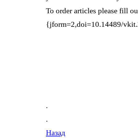
To order articles please fill o
{jform=2,doi=10.14489/vkit
.
.
Назад