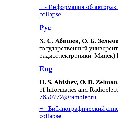
+
-
Информация об авторах (
collapse
Рус
Х. С. Абишев, О. Б. Зельм
государственный университ
радиоэлектроники, Минск) 
Eng
H. S. Abishev, O. B. Zelman
of Informatics and Radioelec
7650772@rambler.ru
+
-
Библиографический списо
collapse