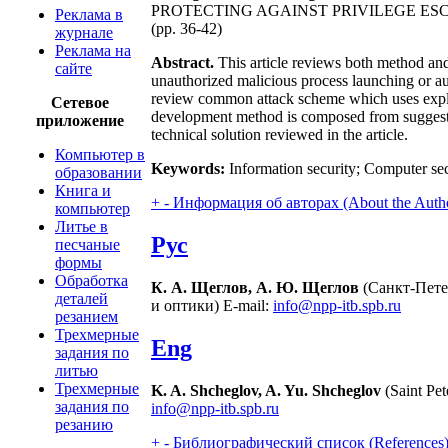
PROTECTING AGAINST PRIVILEGE ES
Реклама в
(pp. 36-42)
журнале
Реклама на
Abstract.
This article reviews both method and
сайте
unauthorized malicious process launching or au
review common attack scheme which uses exploi
Сетевое
development method is composed from suggested 
приложение
technical solution reviewed in the article.
Компьютер в
Keywords:
Information security; Computer secu
образовании
Книга и
+
-
Информация об авторах (About the Auth
компьютер
Литье в
Рус
песчаные
формы
Обработка
К. А. Щеглов, А. Ю. Щеглов
(Санкт-Пете
деталей
и оптики) E-mail:
info@npp-itb.spb.ru
резанием
Трехмерные
Eng
задания по
литью
Трехмерные
K. A. Shcheglov, A. Yu. Shcheglov
(Saint Pet
задания по
info@npp-itb.spb.ru
резанию
+
-
Библиографический список (References