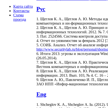
Карта сайта
Рус
Контакты
Схема
1. Щеглов К. А., Щеглов А. Ю. Методы ид
проезда
компьютерных и ин-формационных технолог
2. Щеглов К. А., Щеглов А. Ю. Принцип и
информационных технологий. 2012. № 7. С.
3. Пат. 2524566. Система контроля доступа
4. Отчет по уязвимостям за февраль 2012 
5. СОИБ. Анализ. Отчет об анализе инфор
http://www.securitylab.ru/blog/personal/sboris
6. Итоги 2013: угрозы и эксплуатация Wi
(26.05.2014).
7. Щеглов К. А., Щеглов А. Ю. Практическ
Вестник компьютерных и информационных т
8. Щеглов К. А., Щеглов А. Ю. Реализаци
информации. 2013. Вып. 103, № 4. С. 16 – 
9. Щеглов А. Ю., Павличенко И. П., Щег
ЗАО НПП «Инфор-мационные технологии в 
Eng
1. Shcheglov K. A., Shcheglov A. Iu. (2012). U