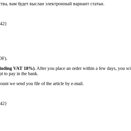
ства, вам будет выслан электронный вариант статьи.
042}
PDF).
including VAT 18%)
. After you place an order within a few days, you w
t to pay in the bank.
unt we send you file of the article by e-mail.
042}