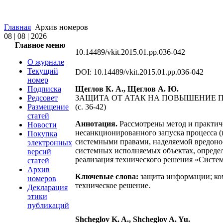
Главная
Архив номеров
08 | 08 | 2026
Главное меню
10.14489/vkit.2015.01.pp.036-042
О журнале
Текущий
DOI: 10.14489/vkit.2015.01.pp.036-042
номер
Подписка
Щеглов К. А., Щеглов А. Ю.
Редсовет
ЗАЩИТА ОТ АТАК НА ПОВЫШЕНИЕ 
Размещение
(с. 36-42)
статей
Аннотация.
Рассмотрены метод и практиче
Новости
несанкционированного запуска процесса 
Покупка
системными правами, наделяемой вредоно
электронных
системных исполняемых объектах, определ
версий
реализация технического решения «Систем
статей
Архив
Ключевые слова:
защита информации; ком
номеров
техническое решение.
Декларация
этики
публикаций
Shcheglov K. A., Shcheglov A. Yu.