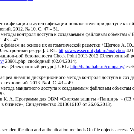
енти-фикации и аутентификации пользователя при доступе к фай
ий. 2012. № 10. С. 47 – 51.
 методы контроля доступа к создаваемым файловым объектам //
 43 – 47.
 к файлам на основе их автоматической разметки / Щеглов А. Ю.,
[Элек-тронный ресурс]. URL:
http://www.securitylab.ru/analytics/
421
мацион-ной безопасности Check Point 2013 2012 [Электронный р
ov/
28901.php, свободный (02.04.2014).
ndows [Электронный ресурс]. URL:
http://habrahabr.ru/company/
eset
ая реа-лизация дискреционного метода контроля доступа к соз-
ехнологий. 2013. № 4. С. 43 – 49.
я метода мандатного доступа к создаваемым файловым объектам 
20.
лов К. А. Программа для ЭВМ «Система защиты «Панцирь+» (СЗ 
бизнесе», Свидетельство 2013616107 от 26.06.2013).
ser identification and authentication methods Оn file objects access. V