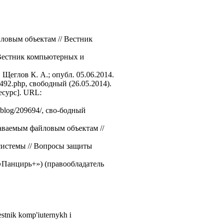
ловым объектам // Вестник
 Вестник компьютерных и
 Щеглов К. А.; опубл. 05.06.2014.
492.php, свободный (26.05.2014).
есурс]. URL:
/blog/209694/, сво-бодный
даваемым файловым объектам //
системы // Вопросы защиты
«Панцирь+») (правообладатель
estnik komp'iuternykh i