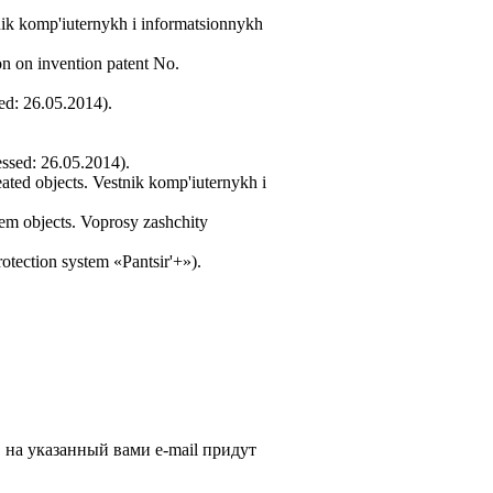
tnik komp'iuternykh i informatsionnykh
on on invention patent No.
ed: 26.05.2014).
ssed: 26.05.2014).
eated objects. Vestnik komp'iuternykh i
tem objects. Voprosy zashchity
otection system «Pantsir'+»).
, на указанный вами e-mail придут