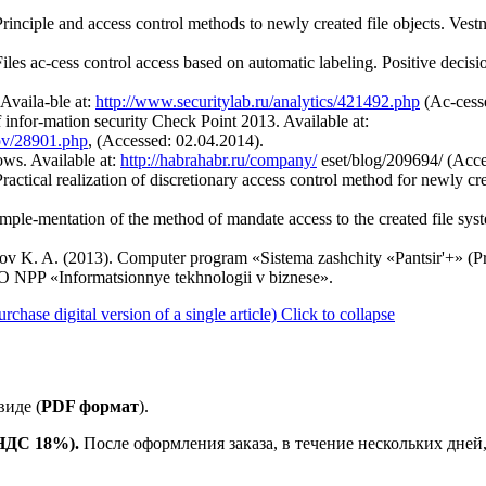
rinciple and access control methods to newly created file objects. Ves
les ac-cess control access based on automatic labeling. Positive decisi
 Availa-ble at:
http://www.securitylab.ru/analytics/421492.php
(Ac-cess
 infor-mation security Check Point 2013. Available at:
sov/28901.php
, (Accessed: 02.04.2014).
ows. Available at:
http://habrahabr.ru/company/
eset/blog/209694/ (Acce
actical realization of discretionary access control method for newly cr
mple-mentation of the method of mandate access to the created file sys
lov K. A. (2013). Computer program «Sistema zashchity «Pantsir'+» (Pr
O NPP «Informatsionnye tekhnologii v biznese».
se digital version of a single article)
Click to collapse
иде (
PDF формат
).
 НДС 18%).
После оформления заказа, в течение нескольких дней