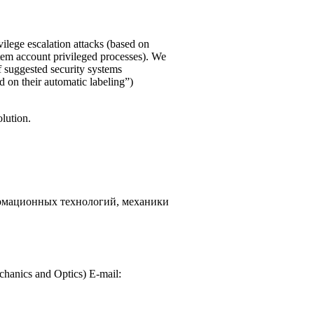
ilege escalation attacks (based on
tem account privileged processes). We
 suggested security systems
 on their automatic labeling”)
olution.
рмационных технологий, механики
chanics and Optics) E-mail: