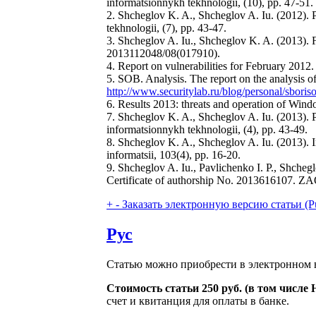
informatsionnykh tekhnologii, (10), pp. 47-51.
2. Shcheglov K. A., Shcheglov A. Iu. (2012). P
tekhnologii, (7), pp. 43-47.
3. Shcheglov A. Iu., Shcheglov K. A. (2013). Fi
2013112048/08(017910).
4. Report on vulnerabilities for February 2012.
5. SOB. Analysis. The report on the analysis of
http://www.securitylab.ru/blog/personal/sbori
6. Results 2013: threats and operation of Wind
7. Shcheglov K. A., Shcheglov A. Iu. (2013). Pr
informatsionnykh tekhnologii, (4), pp. 43-49.
8. Shcheglov K. A., Shcheglov A. Iu. (2013). I
informatsii, 103(4), pp. 16-20.
9. Shcheglov A. Iu., Pavlichenko I. P., Shcheg
Certificate of authorship No. 2013616107. ZA
+
-
Заказать электронную версию статьи (Purcha
Рус
Статью можно приобрести в электронном в
Стоимость статьи 250 руб. (в том числе
счет и квитанция для оплаты в банке.