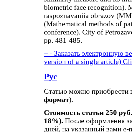
biometric face recognition).
raspoznavaniia obrazov (MMR
(Mathematical methods of pa
conference). City of Petroza
pp. 481-485.
+
-
Заказать электронную вер
version of a single article)
Cli
Рус
Статью можно приобрести в
формат
).
Стоимость статьи 250 руб
18%).
После оформления за
дней, на указанный вами e-