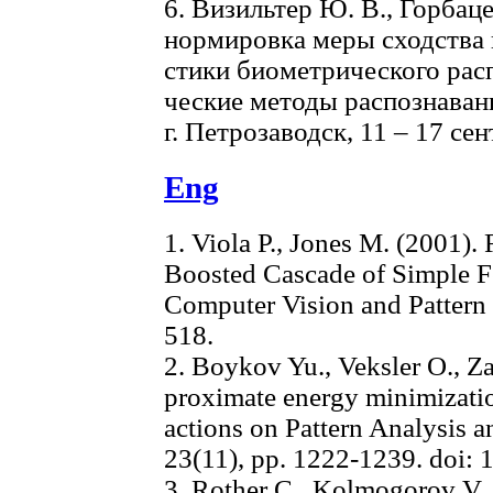
6. Визильтер Ю. В., Горбац
нормировка меры сходства и
стики биометрического расп
ческие методы распознаван
г. Петрозаводск, 11 – 17 сент
Eng
1. Viola P., Jones M. (2001).
Boosted Cascade of Simple F
Computer Vision and Pattern
518.
2. Boykov Yu., Veksler O., Za
proximate energy minimizatio
actions on Pattern Analysis a
23(11), pp. 1222-1239. doi:
3. Rother C., Kolmogorov V.,