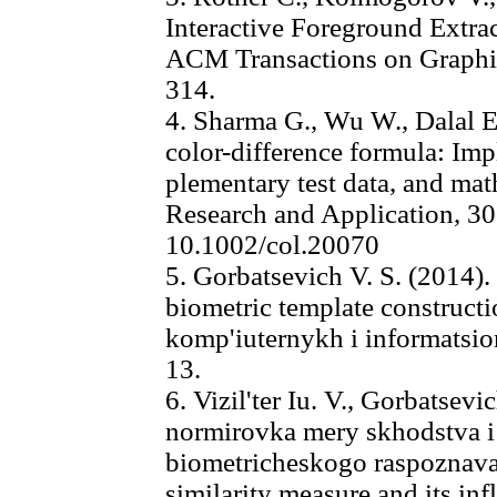
Interactive Foreground Extra
ACM Transactions on Graphi
314.
4. Sharma G., Wu W., Dalal 
color-difference formula: Imp
plementary test data, and mat
Research and Application, 30(
10.1002/col.20070
5. Gorbatsevich V. S. (2014). 
biometric template constructi
komp'iuternykh i informatsion
13.
6. Vizil'ter Iu. V., Gorbatsevi
normirovka mery skhodstva i e
biometricheskogo raspoznavani
similarity measure and its inf