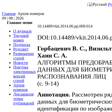
|
Ру
Главная
Архив номеров
09 | 08 | 2026
Главное меню
10.14489/vkit.2014.06.pp.009-014
О журнале
Текущий
DOI:10.14489/vkit.2014.06.
номер
Подписка
Горбацевич В. С., Визильт
Редсовет
Размещение
Хаин С. А.
статей
АЛГОРИТМЫ ПРЕДОБРАБ
Новости
Покупка
ДАННЫХ ДЛЯ БИОМЕТР
электронных
РАСПОЗНАВАНИЯ ЛИЦ
версий
статей
(с. 9-14)
Архив
номеров
Аннотация.
Рассмотрен ряд
Декларация
этики
данных для биометрических
публикаций
идентификации по изображе