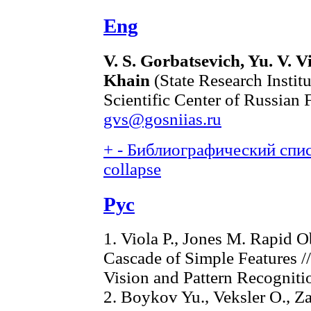
Eng
V. S. Gorbatsevich, Yu. V. Vi
Khain
(State Research Instit
Scientific Center of Russian
gvs@gosniias.ru
+
-
Библиографический списо
collapse
Рус
1. Viola P., Jones M. Rapid 
Cascade of Simple Features 
Vision and Pattern Recogniti
2. Boykov Yu., Veksler O., Z