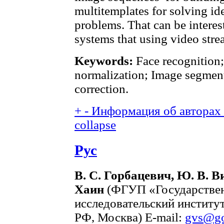
multitemplates for solving ide
problems. That can be interes
systems that using video stre
Keywords:
Face recognition;
normalization; Image segment
correction.
+
-
Информация об авторах (
collapse
Рус
В. С. Горбацевич, Ю. В. В
Хаин
(ФГУП «Государствен
исследовательский инстит
РФ, Москва) E-mail:
gvs@go