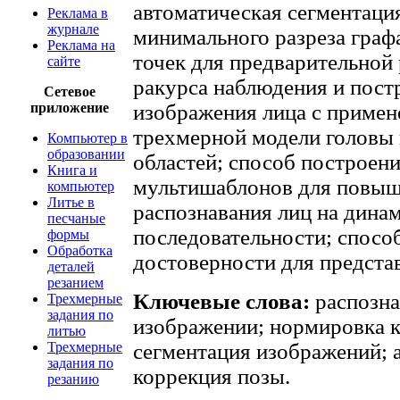
автоматическая сегментаци
Реклама в
журнале
минимального разреза граф
Реклама на
точек для предварительной 
сайте
ракурса наблюдения и пост
Сетевое
приложение
изображения лица с приме
трехмерной модели головы
Компьютер в
образовании
областей; способ построен
Книга и
мультишаблонов для повыш
компьютер
Литье в
распознавания лиц на дина
песчаные
последовательности; спос
формы
Обработка
достоверности для предста
деталей
резанием
Ключевые слова:
распозна
Трехмерные
задания по
изображении; нормировка 
литью
Трехмерные
сегментация изображений; а
задания по
коррекция позы.
резанию