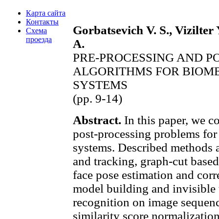
Карта сайта
Контакты
Gorbatsevich V. S., Vizilter 
Схема
проезда
A.
PRE-PROCESSING AND P
ALGORITHMS FOR BIOME
SYSTEMS
(pp. 9-14)
Abstract.
In this paper, we c
post-processing problems for 
systems. Described methods a
and tracking, graph-cut based
face pose estimation and cor
model building and invisible 
recognition on image sequenc
similarity score normalizatio