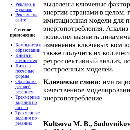
выделены ключевые фактор
Реклама в
журнале
энергии странами в целом,
Реклама на
имитационная модели для 
сайте
энергопотребления. Анализ
Сетевое
приложение
позволил выявить динамич
изменения ключевых компон
Компьютер в
образовании
также получить их количес
Книга и
ретроспективный анализ, 
компьютер
Литье в
построенных моделей.
песчаные
формы
Ключевые слова:
имитаци
Обработка
деталей
качественное моделировани
резанием
энергопотребление.
Трехмерные
задания по
литью
Трехмерные
задания по
Kultsova M. B., Sadovnikov
резанию