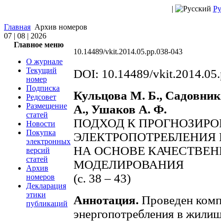
|
Ру
Главная
Архив номеров
07 | 08 | 2026
Главное меню
10.14489/vkit.2014.05.pp.038-043
О журнале
Текущий
DOI: 10.14489/vkit.2014.05
номер
Подписка
Кульцова М. Б., Садовник
Редсовет
Размещение
А., Ушаков А. Ф.
статей
ПОДХОД К ПРОГНОЗИР
Новости
Покупка
ЭЛЕКТРОПОТРЕБЛЕНИЯ
электронных
НА ОСНОВЕ КАЧЕСТВЕ
версий
статей
МОДЕЛИРОВАНИЯ
Архив
(с. 38 – 43)
номеров
Декларация
этики
Аннотация.
Проведен комп
публикаций
энергопотребления в жилищ