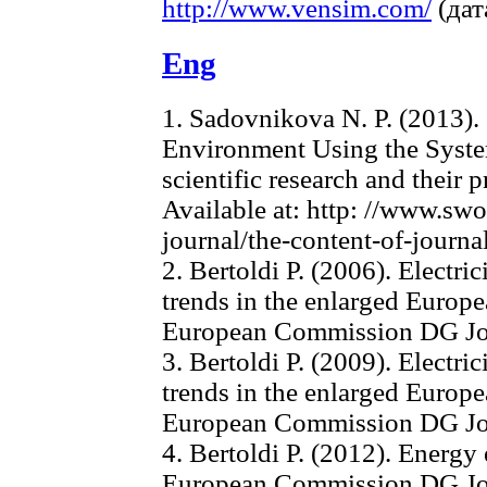
http://www.vensim.com/
(дат
Eng
1. Sadovnikova N. P. (2013)
Environment Using the Sys
scientific research and their 
Available at: http: //www.swo
journal/the-content-of-journ
2. Bertoldi P. (2006). Electr
trends in the enlarged Europ
European Commission DG Join
3. Bertoldi P. (2009). Electr
trends in the enlarged Europ
European Commission DG Join
4. Bertoldi P. (2012). Energy 
European Commission DG Join