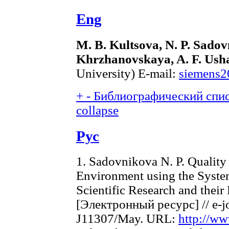
Eng
M. B. Kultsova, N. P. Sadov
Khrzhanovskaya, A. F. Ush
University) E-mail:
siemens2
+
-
Библиографический списо
collapse
Рус
1. Sadovnikova N. P. Qualit
Environment using the Syst
Scientific Research and their 
[Электронный ресурс] // e-jo
J11307/May. URL:
http://ww