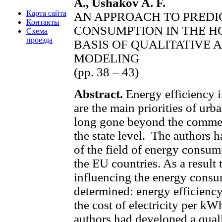
A., Ushakov A. F.
Карта сайта
AN APPROACH TO PREDI
Контакты
CONSUMPTION IN THE H
Схема
проезда
BASIS OF QUALITATIVE 
MODELING
(pp. 38 – 43)
Abstract.
Energy efficiency 
are the main priorities of ur
long gone beyond the commerc
the state level. The authors 
of the field of energy consump
the EU countries. As a result 
influencing the energy consu
determined: energy efficiency
the cost of electricity per kW
authors had developed a qual