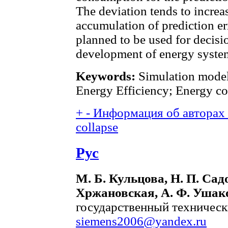
The deviation tends to increa
accumulation of prediction e
planned to be used for decis
development of energy system
Keywords:
Simulation model
Energy Efficiency; Energy c
+
-
Информация об авторах (
collapse
Рус
М. Б. Кульцова, Н. П. Сад
Хржановская, А. Ф. Ушак
государственный технически
siemens2006@yandex.ru