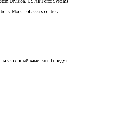
ystem Division. US Air Force Systems
ctions. Models of access control.
, на указанный вами e-mail придут