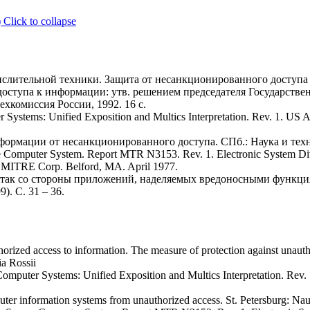
)
Click to collapse
ислительной техники. Защита от несанкционированного доступа
оступа к информации: утв. решением председателя Государстве
ехкомиссия России, 1992. 16 с.
ter Systems: Unified Exposition and Multics Interpretation. Rev. 1. 
ормации от несанкционированного доступа. СПб.: Наука и техни
cure Computer System. Report MTR N3153. Rev. 1. Electronic System Di
MITRE Corp. Belford, MA. April 1977.
 атак со стороны приложений, наделяемых вредоносными функция
. С. 31 – 36.
rized access to information. The measure of protection against unautho
a Rossii
y Computer Systems: Unified Exposition and Multics Interpretation. 
uter information systems from unauthorized access. St. Petersburg: Nau