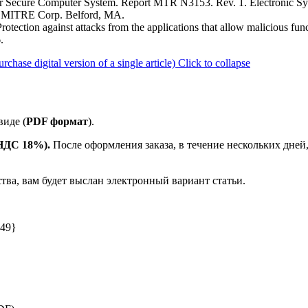
n for Secure Computer System. Report MTR N3153. Rev. 1. Electronic S
 MITRE Corp. Belford, MA.
otection against attacks from the applications that allow malicious fun
.
se digital version of a single article)
Click to collapse
иде (
PDF формат
).
 НДС 18%).
После оформления заказа, в течение нескольких дней
ства, вам будет выслан электронный вариант статьи.
049}