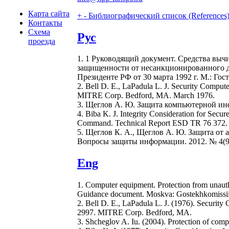
Карта сайта
+
-
Библиографический список (References
Контакты
Схема
Рус
проезда
1. 1 Руководящий документ. Средства выч
защищенности от несанкционированного д
Президенте РФ от 30 марта 1992 г. М.: Гост
2. Bell D. E., LaPadula L. J. Security Compu
MITRE Corp. Bedford, MA. March 1976.
3. Щеглов А. Ю. Защита компьютерной инф
4. Biba K. J. Integrity Consideration for Se
Command. Technical Report ESD TR 76 372. 
5. Щеглов К. А., Щеглов А. Ю. Защита от
Вопросы защиты информации. 2012. № 4(99)
Eng
1. Computer equipment. Protection from unautho
Guidance document. Moskva: Gostekhkomissii
2. Bell D. E., LaPadula L. J. (1976). Securit
2997. MITRE Corp. Bedford, MA.
3. Shcheglov A. Iu. (2004). Protection of comp