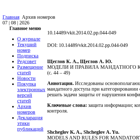
Главная
Архив номеров
07 | 08 | 2026
Главное меню
10.14489/vkit.2014.02.pp.044-049
О журнале
Текущий
DOI: 10.14489/vkit.2014.02.pp.044-049
номер
Подписка
Редсовет
Щеглов К. А., Щеглов А. Ю.
Размещение
МОДЕЛИ И ПРАВИЛА МАНДАТНОГО 
статей
(с. 44 – 49)
Новости
Аннотация.
Исследованы основополагающи
Покупка
мандатного доступа при категорировании
электронных
решать задачи защиты от нарушения конфи
версий
статей
Ключевые слова:
защита информации; ко
Архив
контроля.
номеров
Декларация
этики
публикаций
Shcheglov K. A., Shcheglov A. Yu.
MODELS AND RULES FOR MANDATOR