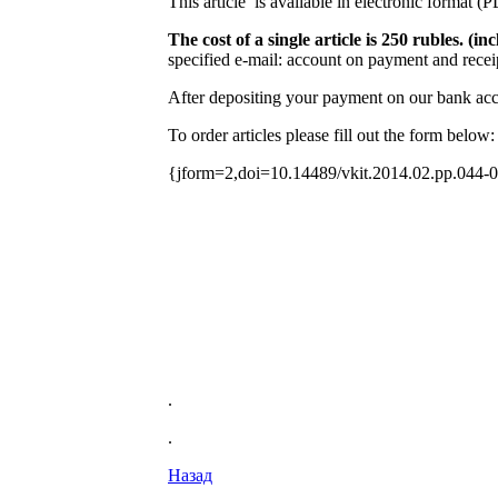
This article is available in electronic format (
The cost of a single article is 250 rubles. (
specified e-mail: account on payment and receip
After depositing your payment on our bank acco
To order articles please fill out the form below:
{jform=2,doi=10.14489/vkit.2014.02.pp.044-
.
.
Назад