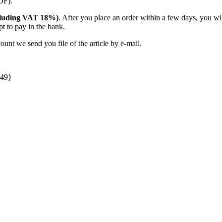
PDF).
including VAT 18%)
. After you place an order within a few days, you w
t to pay in the bank.
unt we send you file of the article by e-mail.
049}