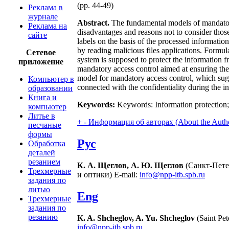
(pp. 44-49)
Реклама в
журнале
Abstract.
The fundamental models of mandatory
Реклама на
disadvantages and reasons not to consider those
сайте
labels on the basis of the processed information
by reading malicious files applications. Formu
Сетевое
system is supposed to protect the information f
приложение
mandatory access control aimed at ensuring the 
model for mandatory access control, which sugge
Компьютер в
connected with the confidentiality during the in
образовании
Книга и
Keywords:
Keywords: Information protection;
компьютер
Литье в
+
-
Информация об авторах (About the Auth
песчаные
формы
Рус
Обработка
деталей
резанием
К. А. Щеглов, А. Ю. Щеглов
(Санкт-Пете
Трехмерные
и оптики) E-mail:
info@npp-itb.spb.ru
задания по
литью
Eng
Трехмерные
задания по
резанию
K. A. Shcheglov, A. Yu. Shcheglov
(Saint Pet
info@npp-itb.spb.ru