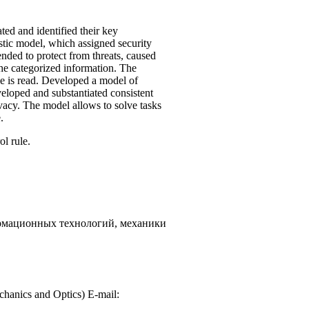
ed and identified their key
stic model, which assigned security
ended to protect from threats, caused
the categorized information. The
ile is read. Developed a model of
veloped and substantiated consistent
ivacy. The model allows to solve tasks
.
l rule.
рмационных технологий, механики
chanics and Optics) E-mail: