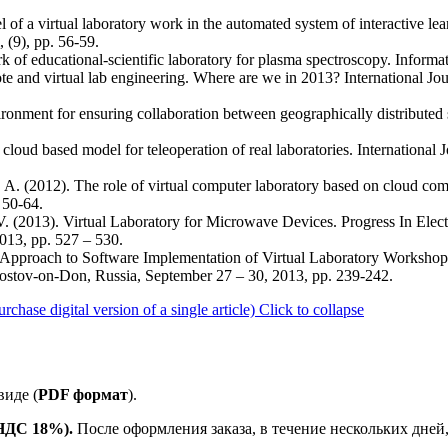
f a virtual laboratory work in the automated system of interactive lear
 (9), pp. 56-59.
 of educational-scientific laboratory for plasma spectroscopy. Informat
mote and virtual lab engineering. Where are we in 2013? International Jo
ronment for ensuring collaboration between geographically distributed 
 cloud based model for teleoperation of real laboratories. International 
 A. (2012). The role of virtual computer laboratory based on cloud co
 50-64.
. (2013). Virtual Laboratory for Microwave Devices. Progress In El
013, pp. 527 – 530.
ed Approach to Software Implementation of Virtual Laboratory Worksho
ov-on-Don, Russia, September 27 – 30, 2013, pp. 239-242.
se digital version of a single article)
Click to collapse
иде (
PDF формат
).
 НДС 18%).
После оформления заказа, в течение нескольких дней