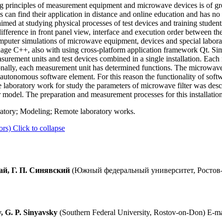
g principles of measurement equipment and microwave devices is of gre
orks can find their application in distance and online education and has n
 aimed at studying physical processes of test devices and training studen
ifference in front panel view, interface and execution order between th
mputer simulations of microwave equipment, devices and special labora
uage C++, also with using cross-platform application framework Qt. Si
urement units and test devices combined in a single installation. Eac
tionally, each measurement unit has determined functions. The microwave
n autonomous software element. For this reason the functionality of sof
 laboratory work for study the parameters of microwave filter was desc
odel. The preparation and measurement processes for this installation 
ratory; Modeling; Remote laboratory works.
ors)
Click to collapse
ай, Г. П. Синявский
(Южный федеральный университет, Ростов-
, G. P. Sinyavsky
(Southern Federal University, Rostov-on-Don) E-ma