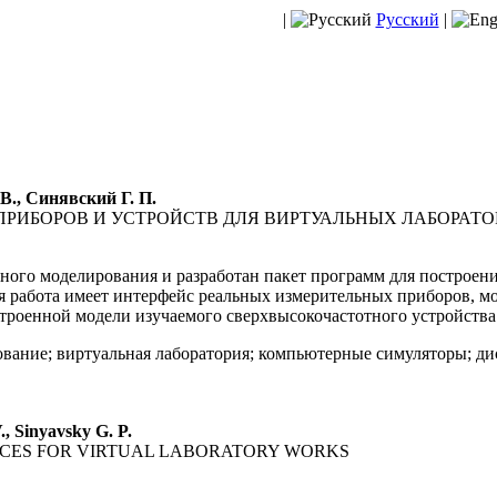
|
Русский
|
В., Синявский Г. П.
РИБОРОВ И УСТРОЙСТВ ДЛЯ ВИРТУАЛЬНЫХ ЛАБОРАТО
ого моделирования и разработан пакет программ для построен
ая работа имеет интерфейс реальных измерительных приборов, м
строенной модели изучаемого сверхвысокочастотного устройства
вание; виртуальная лаборатория; компьютерные симуляторы; д
, Sinyavsky G. P.
ICES FOR VIRTUAL LABORATORY WORKS