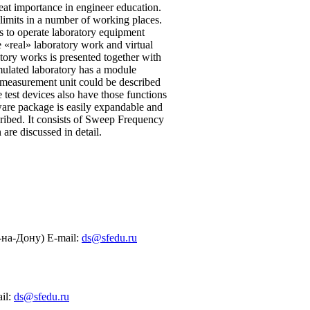
at importance in engineer education.
o limits in a number of working places.
ts to operate laboratory equipment
e «real» laboratory work and virtual
tory works is presented together with
mulated laboratory has a module
h measurement unit could be described
 test devices also have those functions
tware package is easily expandable and
ribed. It consists of Sweep Frequency
are discussed in detail.
на-Дону) E-mail:
ds@sfedu.ru
il:
ds@sfedu.ru