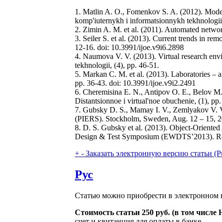
1. Matlin A. O., Fomenkov S. A. (2012). Model o
komp'iuternykh i informatsionnykh tekhnologii,
2. Zimin A. M. et al. (2011). Automated network
3. Seiler S. et al. (2013). Current trends in re
12-16. doi: 10.3991/ijoe.v9i6.2898
4. Naumova V. V. (2013). Virtual research envi
tekhnologii, (4), pp. 46-51.
5. Markan C. M. et al. (2013). Laboratories – a
pp. 36-43. doi: 10.3991/ijoe.v9i2.2491
6. Cheremisina E. N., Antipov O. E., Belov M.
Distantsionnoe i virtual'noe obuchenie, (1), pp.
7. Gubsky D. S., Mamay I. V., Zemlyakov V. V
(PIERS). Stockholm, Sweden, Aug. 12 – 15, 2
8. D. S. Gubsky et al. (2013). Object-Orient
Design & Test Symposium (EWDTS’2013). Rost
+
-
Заказать электронную версию статьи (Purcha
Рус
Статью можно приобрести в электронном в
Стоимость статьи 250 руб. (в том числе
счет и квитанция для оплаты в банке.