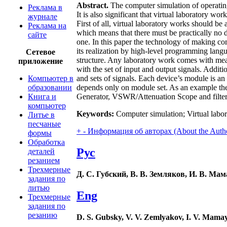
Abstract.
The computer simulation of operatin
Реклама в
It is also significant that virtual laboratory w
журнале
First of all, virtual laboratory works should be
Реклама на
which means that there must be practically no d
сайте
one. In this paper the technology of making co
its realization by high-level programming lang
Сетевое
structure. Any laboratory work comes with meas
приложение
with the set of input and output signals. Addi
Компьютер в
and sets of signals. Each device’s module is a
образовании
depends only on module set. As an example the
Книга и
Generator, VSWR/Attenuation Scope and filter m
компьютер
Keywords:
Computer simulation; Virtual labo
Литье в
песчаные
+
-
Информация об авторах (About the Auth
формы
Обработка
Рус
деталей
резанием
Трехмерные
Д. С. Губский, В. В. Земляков, И. В. Мам
задания по
литью
Eng
Трехмерные
задания по
резанию
D. S. Gubsky, V. V. Zemlyakov, I. V. Mamay