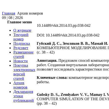
Главная
Архив номеров
09 | 08 | 2026
Главное меню
10.14489/vkit.2014.03.pp.038-042
О журнале
Текущий
DOI: 10.14489/vkit.2014.03.pp.038-042
номер
Подписка
Губский Д. С., Земляков В. В., Мамай И. 
Редсовет
КОМПЬЮТЕРНОЕ МОДЕЛИРОВАНИЕ П
Размещение
(с. 38 – 42)
статей
Аннотация.
Предложен способ компьютерн
Новости
работ. Созданная виртуальная лабораторн
Покупка
позволяет исследовать характеристики по
электронных
версий
Ключевые слова:
компьютерное моделиро
статей
работы.
Архив
номеров
Декларация
Gubsky D. S., Zemlyakov V. V., Mamay I. V.
этики
COMPUTER SIMULATION OF THE DEV
публикаций
(pp. 38 – 42)