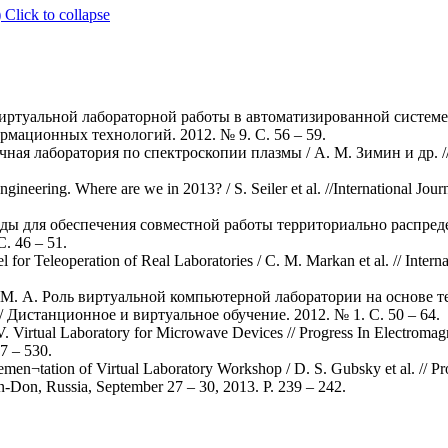
)
Click to collapse
виртуальной лабораторной работы в автоматизированной системе
мационных технологий. 2012. № 9. С. 56 – 59.
чная лаборатория по спектроскопии плазмы / А. М. Зимин и др.
ineering. Where are we in 2013? / S. Seiler et al. //International Jour
еды для обеспечения совместной работы территориально распред
. 46 – 51.
or Teleoperation of Real Laboratories / C. M. Markan et al. // Interna
ов М. А. Роль виртуальной компьютерной лаборатории на основе
Дистанционное и виртуальное обучение. 2012. № 1. С. 50 – 64.
. Virtual Laboratory for Microwave Devices // Progress In Electrom
7 – 530.
emen¬tation of Virtual Laboratory Workshop / D. S. Gubsky et al. // 
on, Russia, September 27 – 30, 2013. P. 239 – 242.