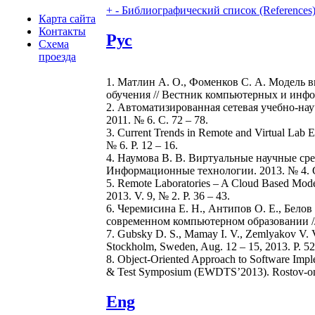
+
-
Библиографический список (References
Карта сайта
Контакты
Рус
Схема
проезда
1. Матлин А. О., Фоменков С. А. Модель 
обучения // Вестник компьютерных и инфор
2. Автоматизированная сетевая учебно-нау
2011. № 6. С. 72 – 78.
3. Current Trends in Remote and Virtual Lab Eng
№ 6. P. 12 – 16.
4. Наумова В. В. Виртуальные научные ср
Информационные технологии. 2013. № 4. С
5. Remote Laboratories – A Cloud Based Model f
2013. V. 9, № 2. P. 36 – 43.
6. Черемисина Е. Н., Антипов О. Е., Бел
современном компьютерном образовании // 
7. Gubsky D. S., Mamay I. V., Zemlyakov V. V
Stockholm, Sweden, Aug. 12 – 15, 2013. P. 52
8. Object-Oriented Approach to Software Impl
& Test Symposium (EWDTS’2013). Rostov-on-D
Eng