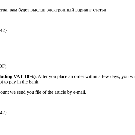
ства, вам будет выслан электронный вариант статьи.
042}
PDF).
including VAT 18%)
. After you place an order within a few days, you w
t to pay in the bank.
unt we send you file of the article by e-mail.
042}