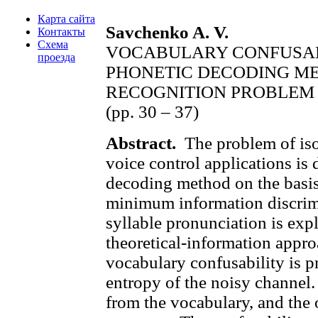
Карта сайта
Savchenko A. V.
Контакты
Схема
VOCABULARY CONFUSABI
проезда
PHONETIC DECODING ME
RECOGNITION PROBLEM
(pp. 30 – 37)
Abstract.
The problem of iso
voice control applications is
decoding method on the basis
minimum information discrimi
syllable pronunciation is exp
theoretical-information approa
vocabulary confusability is p
entropy of the noisy channel.
from the vocabulary, and the 