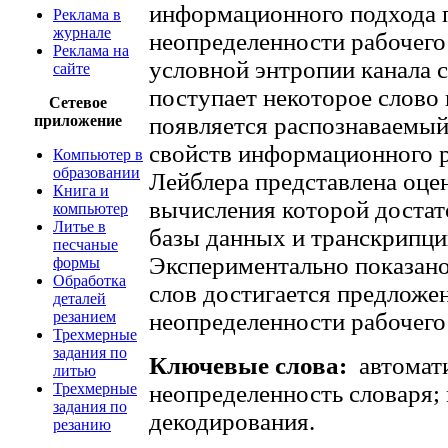
информационного подхода 
Реклама в
журнале
неопределенности рабочего
Реклама на
условной энтропии канала с
сайте
поступает некоторое слово 
Сетевое
приложение
появляется распознаваемый
свойств информационного р
Компьютер в
образовании
Лейблера представлена оце
Книга и
вычисления которой достат
компьютер
Литье в
базы данных и транскрипции
песчаные
Экспериментально показано
формы
Обработка
слов достигается предложе
деталей
резанием
неопределенности рабочего
Трехмерные
задания по
Ключевые слова:
автомат
литью
Трехмерные
неопределенность словаря;
задания по
декодирования.
резанию