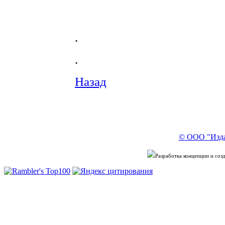
.
.
Назад
© ООО "Изда
Разработка концепции и со