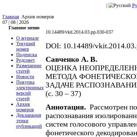
|
Ру
Главная
Архив номеров
07 | 08 | 2026
Главное меню
10.14489/vkit.2014.03.pp.030-037
О журнале
Текущий
DOI: 10.14489/vkit.2014.03
номер
Подписка
Савченко А. В.
Редсовет
Размещение
ОЦЕНКА НЕОПРЕДЕЛЕН
статей
МЕТОДА ФОНЕТИЧЕСКО
Новости
Покупка
ЗАДАЧЕ РАСПОЗНАВАН
электронных
(с. 30 – 37)
версий
статей
Архив
Аннотация.
Рассмотрен по
номеров
распознавания изолированн
Декларация
этики
систем голосового управлен
публикаций
фонетического декодирован