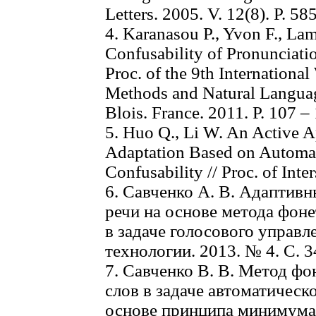
Letters. 2005. V. 12(8). P. 58
4. Karanasou P., Yvon F., La
Confusability of Pronunciati
Proc. of the 9th Internationa
Methods and Natural Langua
Blois. France. 2011. P. 107 –
5. Huo Q., Li W. An Active 
Adaptation Based on Automat
Confusability // Proc. of Int
6. Савченко А. В. Адаптив
речи на основе метода фон
в задаче голосового управ
технологии. 2013. № 4. С. 3
7. Савченко В. В. Метод ф
слов в задаче автоматическ
основе принципа минимум