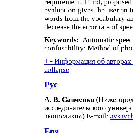
requirement. Third, proposed
evaluation gives the user an 
words from the vocabulary and
decrease the error rate of spe
Keywords:
Automatic speech
confusability; Method of pho
+
-
Информация об авторах (
collapse
Рус
А. В. Савченко
(Нижегород
исследовательского универ
экономики») E-mail:
avsavc
Eng