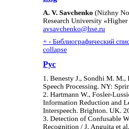
A. V. Savchenko
(Nizhny Nov
Research University «Higher
avsavchenko@hse.ru
+
-
Библиографический списо
collapse
Рус
1. Benesty J., Sondhi M. M.
Speech Processing. NY: Sprin
2. Hartmann W., Fosler-Lussie
Information Reduction and Lex
Interspeech. Brighton. UK. 2
3. Detection of Confusable 
Recognition / J. Anguita et al