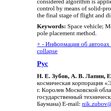
considered algorithm is appli
control by means of solid-pro
the final stage of flight and 
Keywords:
Space vehicle; M
pole placement method.
+
-
Информация об авторах (
collapse
Рус
Н. Е. Зубов, А. В. Лапин, 
космическая корпорация «Э
г. Королев Московской обл
государственный технически
Баумана) E-mail:
nik.zubov