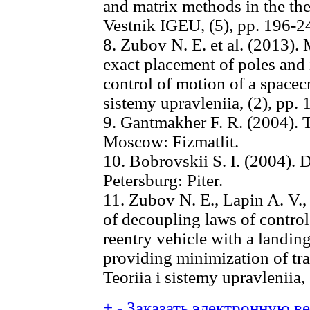
and matrix methods in the th
Vestnik IGEU, (5), pp. 196-2
8. Zubov N. E. et al. (2013).
exact placement of poles and 
control of motion of a spacecr
sistemy upravleniia, (2), pp.
9. Gantmakher F. R. (2004). T
Moscow: Fizmatlit.
10. Bobrovskii S. I. (2004). D
Petersburg: Piter.
11. Zubov N. E., Lapin A. V.,
of decoupling laws of control
reentry vehicle with a landin
providing minimization of tra
Teoriia i sistemy upravleniia,
+
-
Заказать электронную вер