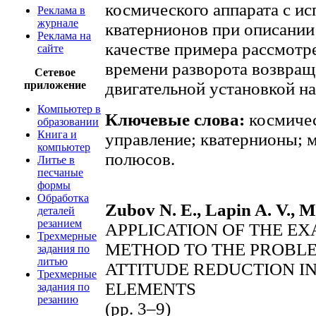
космического аппарата с и
Реклама в
журнале
кватернионов при описании
Реклама на
качестве примера рассмотр
сайте
времени разворота возвращ
Сетевое
приложение
двигательной установкой на
Компьютер в
Ключевые слова:
космичес
образовании
Книга и
управление; кватернионы; 
компьютер
полюсов.
Литье в
песчаные
формы
Обработка
Zubov N. E., Lapin A. V., M
деталей
резанием
APPLICATION OF THE E
Трехмерные
METHOD TO THE PROBLE
задания по
литью
ATTITUDE REDUCTION I
Трехмерные
ELEMENTS
задания по
резанию
(pp. 3–9)