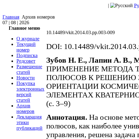
|
Ру
Главная
Архив номеров
07 | 08 | 2026
Главное меню
10.14489/vkit.2014.03.pp.003-009
О журнале
Текущий
DOI: 10.14489/vkit.2014.03
номер
Подписка
Зубов Н. Е., Лапин А. В., 
Редсовет
Размещение
ПРИМЕНЕНИЕ МЕТОДА 
статей
ПОЛЮСОВ К РЕШЕНИЮ 
Новости
Покупка
ОРИЕНТАЦИИ КОСМИЧЕ
электронных
ЭЛЕМЕНТАХ КВАТЕРНИ
версий
статей
(с. 3–9)
Архив
номеров
Аннотация.
На основе мет
Декларация
этики
полюсов, как наиболее уни
публикаций
управления, решена задача