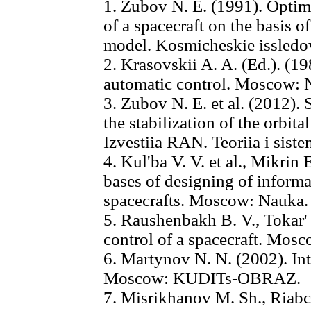
1. Zubov N. E. (1991). Optima
of a spacecraft on the basis o
model. Kosmicheskie issledov
2. Krasovskii A. A. (Ed.). (1
automatic control. Moscow: 
3. Zubov N. E. et al. (2012).
the stabilization of the orbita
Izvestiia RAN. Teoriia i siste
4. Kul'ba V. V. et al., Mikrin 
bases of designing of informa
spacecrafts. Moscow: Nauka.
5. Raushenbakh B. V., Tokar' 
control of a spacecraft. Mos
6. Martynov N. N. (2002). I
Moscow: KUDITs-OBRAZ.
7. Misrikhanov M. Sh., Riabc