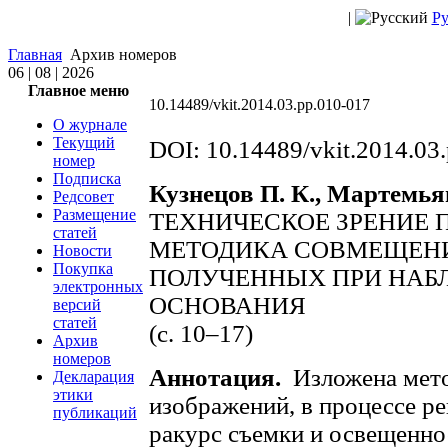
|
Ру
Главная
Архив номеров
06 | 08 | 2026
Главное меню
10.14489/vkit.2014.03.pp.010-017
О журнале
Текущий
DOI: 10.14489/vkit.2014.03
номер
Подписка
Кузнецов П. К., Мартемьян
Редсовет
Размещение
ТЕХНИЧЕСКОЕ ЗРЕНИЕ 
статей
МЕТОДИКА СОВМЕЩЕНИ
Новости
Покупка
ПОЛУЧЕННЫХ ПРИ НАБ
электронных
ОСНОВАНИЯ
версий
статей
(с. 10–17)
Архив
номеров
Аннотация.
Изложена мето
Декларация
этики
изображений, в процессе р
публикаций
ракурс съемки и освещенно