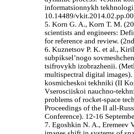
informatsionnykh tekhnologii,
10.14489/vkit.2014.02.pp.00
5. Korn G. A., Korn T. M. (2
scientists and engineers: Def
for reference and review. (2n
6. Kuznetsov P. K. et al., Kir
subpiksel’nogo sovmeshcheni
tsifrovykh izobrazhenii. (Met
multispectral digital images)
kosmicheskoi tekhniki (II Koz
Vserosciiskoi nauchno-tekhni
problems of rocket-space tech
Proceedings of the II all-Russ
Conference). 12-16 Septembe
7. Egoshkin N. A., Eremeev V.
images shift in systems of sp