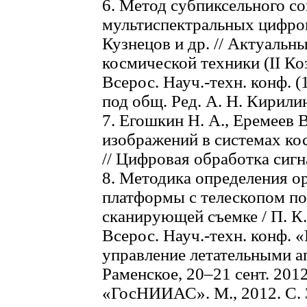
6. Метод субпиксельного с
мультиспектральных цифров
Кузнецов и др. // Актуальн
космической техники (II Ко
Всерос. Науч.-техн. конф. (1
под общ. Ред. А. Н. Кирилин
7. Егошкин Н. А., Еремеев 
изображений в системах ко
// Цифровая обработка сигна
8. Методика определения о
платформы с телескопом п
сканирующей съемке / П. К. 
Всерос. Науч.-техн. конф. 
управление летательными а
Раменское, 20–21 сент. 201
«ГосНИИАС». М., 2012. С. 