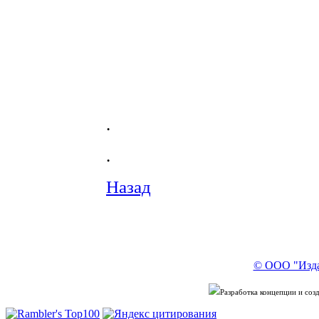
.
.
Назад
© ООО "Изда
Разработка концепции и со