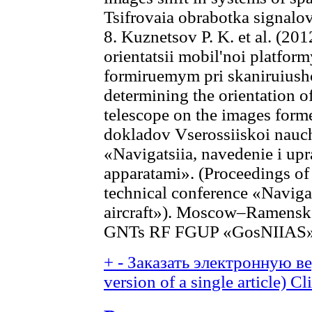
Tsifrovaia obrabotka signalov,
8. Kuznetsov P. K. et al. (20
orientatsii mobil'noi platfo
formiruemym pri skaniruiush
determining the orientation o
telescope on the images form
dokladov Vserossiiskoi nauc
«Navigatsiia, navedenie i upr
apparatami». (Proceedings of 
technical conference «Naviga
aircraft»). Moscow–Ramensk
GNTs RF FGUP «GosNIIAS»,
+
-
Заказать электронную вер
version of a single article)
Cli