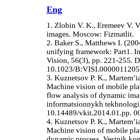
Eng
1. Zlobin V. K., Eremeev V. V
images. Moscow: Fizmatlit.
2. Baker S., Matthews I. (20
unifying framework: Part1. I
Vision, 56(3), pp. 221-255. D
10.1023/B:VISI.0000011205
3. Kuznetsov P. K., Martem’ia
Machine vision of mobile pla
flow analysis of dynamic ima
informatsionnykh tekhnologii,
10.14489/vkit.2014.01.pp. 0
4. Kuznetsov P. K., Martem’ia
Machine vision of mobile plat
dynamic process. Vestnik ko