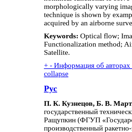
morphologically varying imag
technique is shown by exampl
acquired by an airborne surve
Keywords:
Optical flow; Ima
Functionalization method; Ai
Satellite.
+
-
Информация об авторах (
collapse
Рус
П. К. Кузнецов, Б. В. Мар
государственный технически
Ращупкин (ФГУП «Государ
производственный ракетно