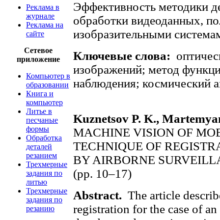
Эффективность методики д
Реклама в
журнале
обработки видеоданных, п
Реклама на
изобразительными система
сайте
Сетевое
Ключевые слова:
оптичес
приложение
изображений; метод функци
Компьютер в
наблюдения; космический а
образовании
Книга и
компьютер
Литье в
Kuznetsov P. K., Martemyan
песчаные
формы
MACHINE VISION OF MO
Обработка
TECHNIQUE OF REGISTR
деталей
резанием
BY AIRBORNE SURVEILL
Трехмерные
(pp. 10–17)
задания по
литью
Трехмерные
Abstract.
The article descri
задания по
registration for the case of a
резанию