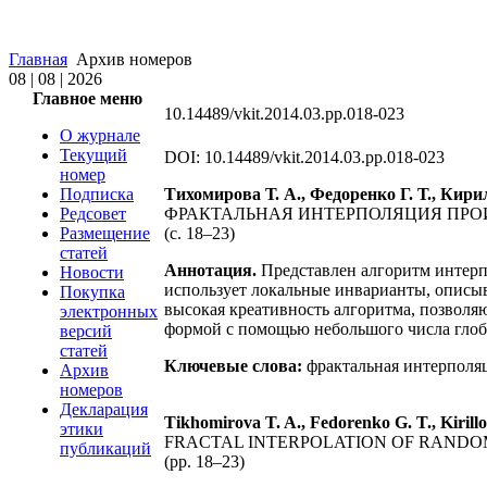
Главная
Архив номеров
08 | 08 | 2026
Главное меню
10.14489/vkit.2014.03.pp.018-023
О журнале
Текущий
DOI: 10.14489/vkit.2014.03.pp.018-023
номер
Подписка
Тихомирова Т. А., Федоренко Г. Т., Кири
Редсовет
ФРАКТАЛЬНАЯ ИНТЕРПОЛЯЦИЯ ПРО
Размещение
(с. 18–23)
статей
Аннотация.
Представлен алгоритм интерп
Новости
использует локальные инварианты, опис
Покупка
высокая креативность алгоритма, позволя
электронных
формой с помощью небольшого числа глоб
версий
статей
Ключевые слова:
фрактальная интерполяц
Архив
номеров
Декларация
Tikhomirova T. A., Fedorenko G. T., Kirillo
этики
FRACTAL INTERPOLATION OF RANDO
публикаций
(pp. 18–23)