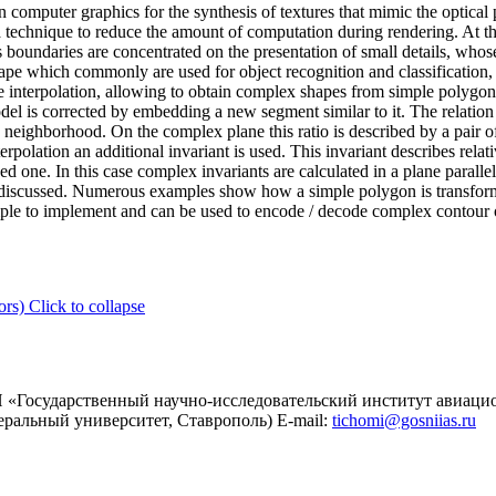
in computer graphics for the synthesis of textures that mimic the optical 
 a technique to reduce the amount of computation during rendering. At t
t's boundaries are concentrated on the presentation of small details, whos
shape which commonly are used for object recognition and classification, 
e interpolation, allowing to obtain complex shapes from simple polygon 
el is corrected by embedding a new segment similar to it. The relation o
neighborhood. On the complex plane this ratio is described by a pair 
nterpolation an additional invariant is used. This invariant describes rel
d one. In this case complex invariants are calculated in a plane parallel
s discussed. Numerous examples show how a simple polygon is transform
imple to implement and can be used to encode / decode complex contour o
ors)
Click to collapse
«Государственный научно-исследовательский институт авиаци
ральный университет, Ставрополь) E-mail:
tichomi@gosniias.ru