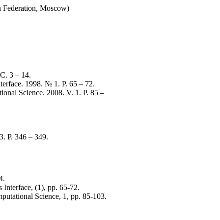
ian Federation, Moscow)
. 3 – 14.
terface. 1998. № 1. P. 65 – 72.
ional Science. 2008. V. 1. P. 85 –
. Р. 346 – 349.
4.
Interface, (1), pp. 65-72.
mputational Science, 1, pp. 85-103.