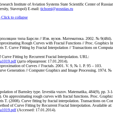
Research Institute of Aviation Systems State Scientific Center of Russ
rsity, Stavropol) E-mail:
tichomi@gosniias.ru
)
Click to collapse
поляции типа Барсли // Изв. вузов. Математика. 2002. № 9(484). С
pproximating Rough Curves with Fractal Functions // Proc. Graphics In
 T. Curve Fitting by Fractal Interpolation // Transactions on Computat
 Curve Fitting by Recurrent Fractal Interpolation. URL:
cia1019.pdf
(дата обращения: 17.01.2014).
proximation of Curves // Fractals. 2001. V. 9, № 1. Р. 95 – 103.
rve Generation // Computer Graphics and Image Processing. 1974. № 3
erpolation of Barnsley type. Izvestiia vuzov. Matematika, 484(9), pp. 3-1
). On approximating rough curves with fractal functions. Proc. Graphics 
 T. (2008). Curve fitting by fractal interpolation. Transactions on Co
thod of Curve Fitting by Recurrent Fractal Interpolation. Available at:
cia1019.pdf
(Accessed: 17.01.2014).