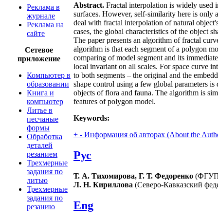
Abstract.
Fractal interpolation is widely used 
Реклама в
surfaces. However, self-similarity here is only
журнале
deal with fractal interpolation of natural objec
Реклама на
cases, the global characteristics of the object 
сайте
The paper presents an algorithm of fractal curv
algorithm is that each segment of a polygon mod
Сетевое
comparing of model segment and its immediate 
приложение
local invariant on all scales. For space curve i
Компьютер в
to both segments – the original and the embedde
образовании
shape control using a few global parameters i
Книга и
objects of flora and fauna. The algorithm is s
компьютер
features of polygon model.
Литье в
Keywords:
песчаные
формы
+
-
Информация об авторах (About the Auth
Обработка
деталей
Рус
резанием
Трехмерные
задания по
Т. А. Тихомирова, Г. Т. Федоренко
(ФГУП 
литью
Л. Н. Кириллова
(Северо-Кавказский феде
Трехмерные
задания по
Eng
резанию