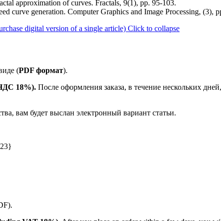
actal approximation of curves. Fractals, 9(1), pp. 95-103.
peed curve generation. Computer Graphics and Image Processing, (3), p
se digital version of a single article)
Click to collapse
иде (
PDF формат
).
 НДС 18%).
После оформления заказа, в течение нескольких дней
ства, вам будет выслан электронный вариант статьи.
023}
PDF).