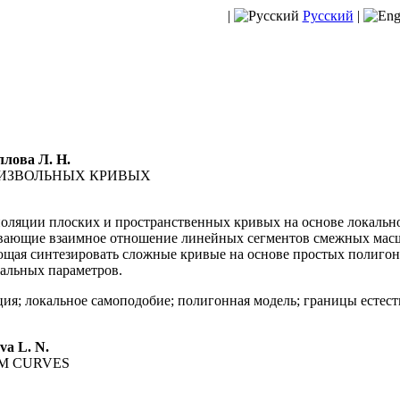
|
Русский
|
ллова Л. Н.
ИЗВОЛЬНЫХ КРИВЫХ
оляции плоских и пространственных кривых на основе локальн
ывающие взаимное отношение линейных сегментов смежных мас
ющая синтезировать сложные кривые на основе простых полигон
альных параметров.
ия; локальное самоподобие; полигонная модель; границы естес
va L. N.
M CURVES