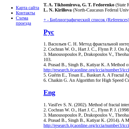
T. A. Tikhomirova, G. T. Fedorenko
(State 
Карта сайта
L. N. Kirillova
(North-Caucasus Federal Unive
Контакты
Схема
+
-
Библиографический список (References
проезда
Рус
1. Васильев С. Н. Метод фрактальной интер
2. Cochran W. O., Hart J. C., Flynn P. J. On A
3. Manousopoulos P., Drakopoulos V., Theoharis
103.
4. Prasad B., Singh B., Katiyar K. A Method of
http://research.ijcaonline.org/iccia/number3/ic
5. Guérin E., Tosan E., Baskurt A. A Fractal Ap
6. Chaikin G. An Algorithm for High Speed Cu
Eng
1. Vasil'ev S. N. (2002). Method of fractal int
2. Cochran W. O., Hart J. C., Flynn P. J. (1998
3. Manousopoulos P., Drakopoulos V., Theoharis
4. Prasad B., Singh B., Katiyar K. (2014). A Me
http://research.ijcaonline.org/iccia/number3/ic