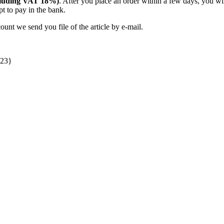
including VAT 18%)
. After you place an order within a few days, you w
t to pay in the bank.
unt we send you file of the article by e-mail.
023}