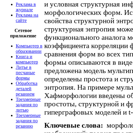
и условная структурная ин
Реклама в
журнале
морфологических форм. Ис
Реклама на
свойства структурной энтро
сайте
структурная энтропия может
Сетевое
приложение
функционального аналога 
коэффициента корреляции ф
Компьютер в
образовании
сравнения форм во всех ти
Книга и
формы описываются в виде
компьютер
Литье в
предложена модель мультип
песчаные
определены простота и стр
формы
Обработка
энтропия. На примере муль
деталей
резанием
Хафморфологии введены о
Трехмерные
простоты, структурной и фр
задания по
литью
гиперграфовых моделей и t
Трехмерные
задания по
Ключевые слова:
морфоло
резанию