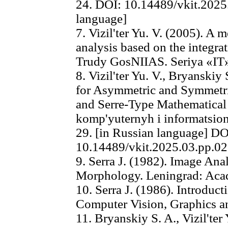
24. DOI: 10.14489/vkit.2025
language]
7. Vizil'ter Yu. V. (2005). A
analysis based on the integra
Trudy GosNIIAS. Seriya «IT»,
8. Vizil'ter Yu. V., Bryanskiy
for Asymmetric and Symmetr
and Serre-Type Mathematical
komp'yuternyh i informatsion
29. [in Russian language] DO
10.14489/vkit.2025.03.pp.0
9. Serra J. (1982). Image An
Morphology. Leningrad: Acad
10. Serra J. (1986). Introduc
Computer Vision, Graphics an
11. Bryanskiy S. A., Vizil'ter