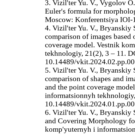
3. Vizil'ter Yu. V., Vygolov O
Euler's formula for morpholog
Moscow: Konferentsiya IOI-1
4. Vizil'ter Yu. V., Bryanski
comparison of images based o
coverage model. Vestnik kom
tekhnologiy, 21(2), 3 – 11. D
10.14489/vkit.2024.02.рр.00
5. Vizil'ter Yu. V., Bryanski
comparison of shapes and ima
and the point coverage model
informatsionnyh tekhnologiy,
10.14489/vkit.2024.01.рр.00
6. Vizil'ter Yu. V., Bryanskiy
and Covering Morphology for 
komp'yuternyh i informatsion