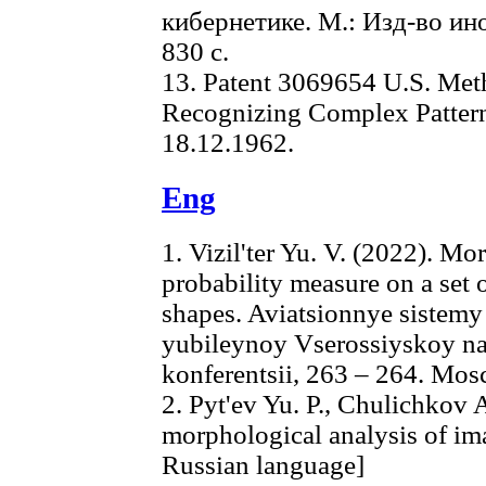
кибернетике. М.: Изд-во ин
830 с.
13. Patent 3069654 U.S. Met
Recognizing Complex Patterns
18.12.1962.
Eng
1. Vizil'ter Yu. V. (2022). Mo
probability measure on a set 
shapes. Aviatsionnye sistemy
yubileynoy Vserossiyskoy n
konferentsii, 263 – 264. Mos
2. Pyt'ev Yu. P., Chulichkov 
morphological analysis of im
Russian language]