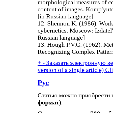
morphological measures of c
content of images. Komp'yute
[in Russian language]
12. Shennon K. (1986). Work
cybernetics. Moscow: Izdatel's
Russian language]
13. Hough P.V.C. (1962). Me
Recognizing Complex Pattern
+
-
Заказать электронную вер
version of a single article)
Cli
Рус
Статью можно приобрести в
формат
).