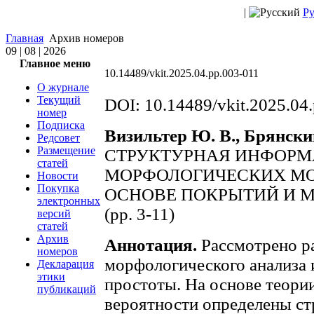
|
Ру
Главная
Архив номеров
09 | 08 | 2026
Главное меню
10.14489/vkit.2025.04.pp.003-011
О журнале
Текущий
DOI: 10.14489/vkit.2025.04
номер
Подписка
Визильтер Ю. В., Брянски
Редсовет
Размещение
СТРУКТУРНАЯ ИНФОРМ
статей
МОРФОЛОГИЧЕСКИХ МО
Новости
Покупка
ОСНОВЕ ПОКРЫТИЙ И 
электронных
(pp. 3-11)
версий
статей
Архив
Аннотация.
Рассмотрено р
номеров
морфологического анализа 
Декларация
этики
простоты. На основе теории
публикаций
вероятности определены ст