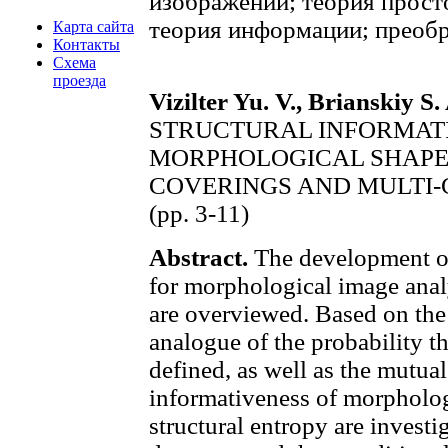
изображений; теория прост
теория информации; преобр
Карта сайта
Контакты
Схема
проезда
Vizilter Yu. V., Brianskiy S.
STRUCTURAL INFORMAT
MORPHOLOGICAL SHAPE
COVERINGS AND MULTI
(pp. 3-11)
Abstract.
The development o
for morphological image analy
are overviewed. Based on the 
analogue of the probability th
defined, as well as the mutual
informativeness of morpholog
structural entropy are investi