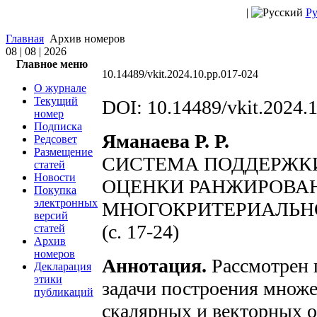
|
Ру
Главная
Архив номеров
08 | 08 | 2026
Главное меню
10.14489/vkit.2024.10.pp.017-024
О журнале
Текущий
DOI: 10.14489/vkit.2024.
номер
Подписка
Яманаева Р. Р.
Редсовет
Размещение
СИСТЕМА ПОДДЕРЖК
статей
Новости
ОЦЕНКИ РАНЖИРОВАН
Покупка
электронных
МНОГОКРИТЕРИАЛЬН
версий
(c. 17-24)
статей
Архив
номеров
Аннотация.
Рассмотрен 
Декларация
этики
задачи построения множе
публикаций
скалярных и векторных о