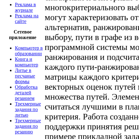
Реклама в
многокритериального выб
журнале
могут характеризовать о
Реклама на
сайте
альтернатив, ранжирован
Сетевое
выбору, пути в графе из
приложение
программной системы мо
Компьютер в
образовании
ранжирования и подсчита
Книга и
компьютер
каждого пути-ранжирован
Литье в
матрицы каждого критер
песчаные
формы
векторных оценок путей
Обработка
деталей
множества путей. Элемен
резанием
Трехмерные
считаться лучшими в пла
задания по
критерия. Работа создан
литью
Трехмерные
поддержки принятия реш
задания по
резанию
примере прикладной зада