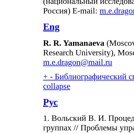
(национальный исследова
Россия) E-mail:
m.e.drag
Eng
R. R. Yamanaeva
(Moscow 
Research University), Mos
m.e.dragon@mail.ru
+
-
Библиографический сп
collapse
Рус
1. Вольский В. И. Проце
группах // Проблемы упр