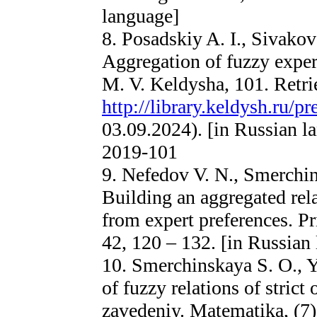
language]
8. Posadskiy A. I., Sivakov
Aggregation of fuzzy expe
M. V. Keldysha, 101. Retr
http://library.keldysh.ru/p
03.09.2024). [in Russian l
2019-101
9. Nefedov V. N., Smerchin
Building an aggregated rela
from expert preferences. P
42, 120 – 132. [in Russian
10. Smerchinskaya S. O., Y
of fuzzy relations of strict
zavedeniy. Matematika, (7)