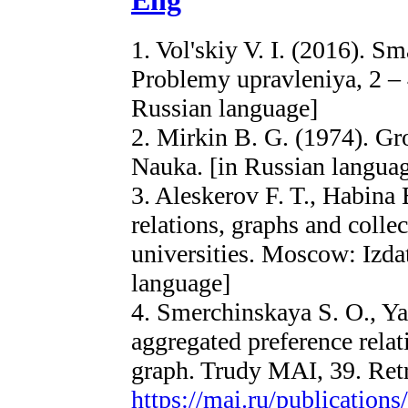
Eng
1. Vol'skiy V. I. (2016). S
Problemy upravleniya, 2 –
Russian language]
2. Mirkin B. G. (1974). G
Nauka. [in Russian langua
3. Aleskerov F. T., Habina 
relations, graphs and collec
universities. Moscow: Izd
language]
4. Smerchinskaya S. O., Ya
aggregated preference rela
graph. Trudy MAI, 39. Ret
https://mai.ru/publicatio