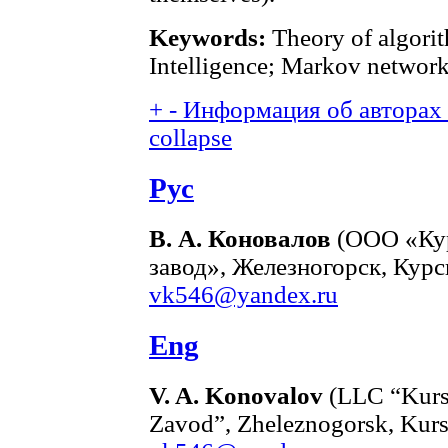
Keywords:
Theory of algorit
Intelligence; Markov network
+
-
Информация об авторах (
collapse
Рус
В. А. Коновалов
(ООО «Ку
завод», Железногорск, Курск
vk546@yandex.ru
Eng
V. A. Konovalov
(LLC “Kurs
Zavod”, Zheleznogorsk, Kursk