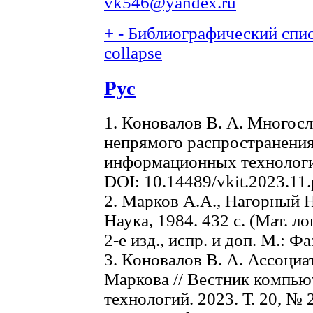
vk546@yandex.ru
+
-
Библиографический списо
collapse
Рус
1. Коновалов В. А. Многос
непрямого распространения
информационных технологий.
DOI: 10.14489/vkit.2023.11
2. Марков А.А., Нагорный Н
Наука, 1984. 432 с. (Мат. л
2-е изд., испр. и доп. М.: Фа
3. Коновалов В. А. Ассоциа
Маркова // Вестник компь
технологий. 2023. Т. 20, № 