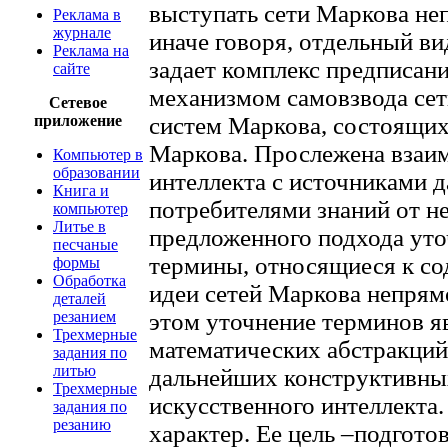
выступать сети Маркова не
Реклама в
журнале
иначе говоря, отдельный ви
Реклама на
задает комплекс предписани
сайте
механизмом самовзвода сет
Сетевое
приложение
систем Маркова, состоящих
Маркова. Прослежена взаим
Компьютер в
образовании
интеллекта с источниками д
Книга и
потребителями знаний от не
компьютер
Литье в
предложенного подхода ут
песчаные
термины, относящиеся к с
формы
Обработка
идеи сетей Маркова непрям
деталей
резанием
этом уточнение терминов я
Трехмерные
математических абстракций,
задания по
литью
дальнейших конструктивных
Трехмерные
искусственного интеллекта.
задания по
резанию
характер. Ее цель –подгото