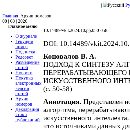
|
Ру
Главная
Архив номеров
08 | 08 | 2026
Главное меню
10.14489/vkit.2024.10.pp.050-058
О журнале
Текущий
DOI: 10.14489/vkit.2024.10
номер
Подписка
Коновалов В. А.
Редсовет
Размещение
ПОДХОД К СИНТЕЗУ АЛ
статей
ПЕРЕРАБАТЫВАЮЩЕГО 
Новости
Покупка
ИСКУССТВЕННОГО ИНТЕЛ
электронных
(c. 50-58)
версий
статей
Архив
Аннотация.
Представлен но
номеров
алгоритма, перерабатываю
Декларация
этики
искусственного интеллекта.
публикаций
что источниками данных дл