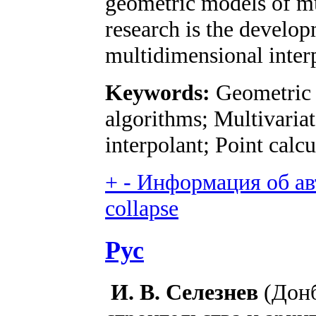
geometric models of mul
research is the develop
multidimensional interp
Keywords:
Geometric 
algorithms; Multivaria
interpolant; Point calcu
+
-
Информация об авт
collapse
Рус
И. В. Селезнев
(Донб