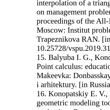
interpolation of a tria
on management proble
proceedings of the All
Moscow: Institut probl
Trapeznikova RAN. [in
10.25728/vspu.2019.3
15. Balyuba I. G., Kon
Point calculus: educat
Makeevka: Donbasskaya 
i arhitektury. [in Russ
16. Konopatskiy E. V.,
geometric modeling tool