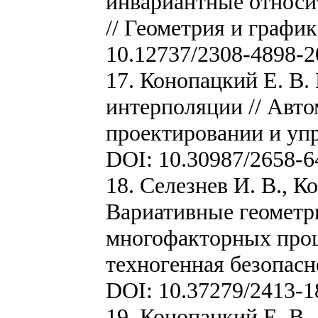
инвариантные относи
// Геометрия и графика
10.12737/2308-4898-2
17. Конопацкий Е. В.
интерполяции // Авто
проектировании и упра
DOI: 10.30987/2658-6
18. Селезнев И. В., К
Вариативные геометр
многофакторных проце
техногенная безопасно
DOI: 10.37279/2413-1
19. Конопацкий Е. В.,