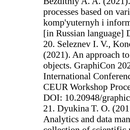
Bezditniy A. A. (2021)
processes based on vari
komp'yuternyh i inform
[in Russian language]
20. Seleznev I. V., Kon
(2021). An approach t
objects. GraphiCon 202
International Conferen
CEUR Workshop Procee
DOI: 10.20948/graphi
21. Dyukina T. O. (2017
Analytics and data man
collection of scientific