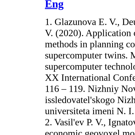
Eng
1. Glazunova E. V., Deu
V. (2020). Application 
methods in planning c
supercomputer twins. 
supercomputer technolo
XX International Confe
116 – 119. Nizhniy Nov
issledovatel'skogo Ni
universiteta imeni N. 
2. Vasil'ev P. V., Igna
economic geovoxel mod