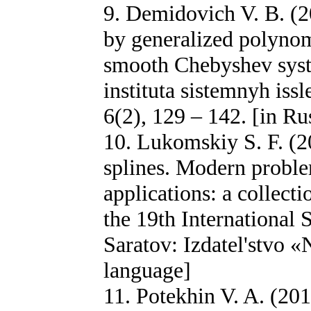
9. Demidovich V. B. (20
by generalized polynomi
smooth Chebyshev syst
instituta sistemnyh is
6(2), 129 – 142. [in Ru
10. Lukomskiy S. F. (20
splines. Modern proble
applications: a collect
the 19th International 
Saratov: Izdatel'stvo 
language]
11. Potekhin V. A. (20