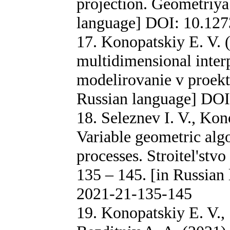
projection. Geometriya 
language] DOI: 10.12
17. Konopatskiy E. V. 
multidimensional interp
modelirovanie v proekti
Russian language] DO
18. Seleznev I. V., Kon
Variable geometric alg
processes. Stroitel'stv
135 – 145. [in Russia
2021-21-135-145
19. Konopatskiy E. V.,