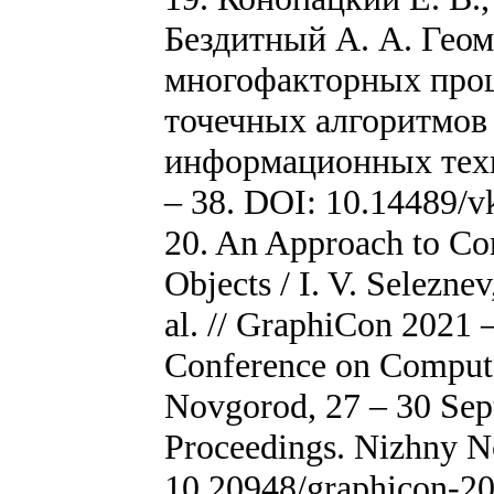
Бездитный А. А. Гео
многофакторных проц
точечных алгоритмов
информационных техно
– 38. DOI: 10.14489/v
20. An Approach to Co
Objects / I. V. Selezne
al. // GraphiCon 2021 –
Conference on Compute
Novgorod, 27 – 30 Se
Proceedings. Nizhny N
10.20948/graphicon-2