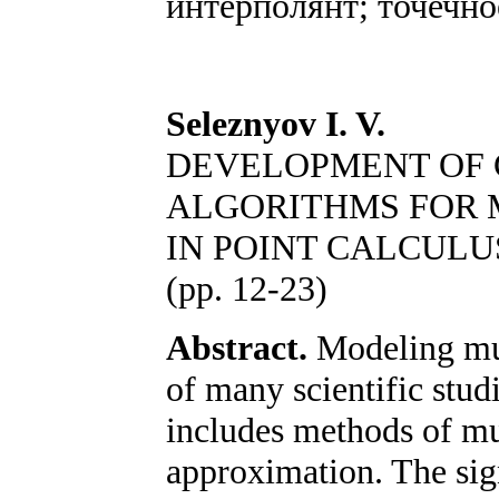
интерполянт; точечно
Seleznyov I. V.
DEVELOPMENT OF
ALGORITHMS FOR 
IN POINT CALCULU
(рр. 12-23)
Abstract.
Modeling mult
of many scientific stud
includes methods of mu
approximation. The sign