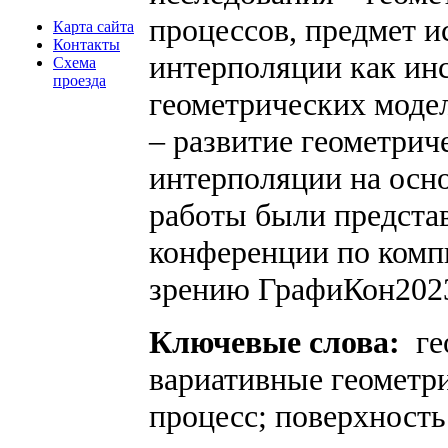
процессов, предмет и
Карта сайта
Контакты
интерполяции как ин
Схема
проезда
геометрических моде
– развитие геометрич
интерполяции на осно
работы были предста
конференции по ком
зрению ГрафиКон202
Ключевые слова:
ге
вариативные геометр
процесс; поверхность