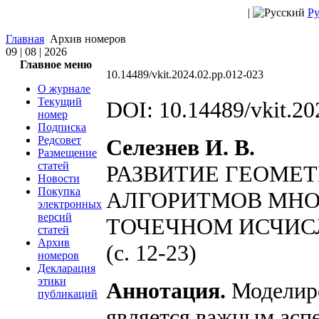
|
Ру
Главная
Архив номеров
09 | 08 | 2026
Главное меню
10.14489/vkit.2024.02.рр.012-023
О журнале
Текущий
DOI: 10.14489/vkit.20
номер
Подписка
Редсовет
Селезнев И. В.
Размещение
статей
РАЗВИТИЕ ГЕОМЕ
Новости
Покупка
АЛГОРИТМОВ МНО
электронных
версий
ТОЧЕЧНОМ ИСЧИС
статей
Архив
(с. 12-23)
номеров
Декларация
этики
Аннотация.
Моделиро
публикаций
является важным асп