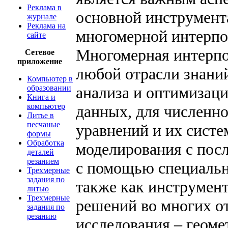
Реклама в
основной инструмент
журнале
Реклама на
многомерной интерпо
сайте
Многомерная интерпо
Сетевое
приложение
любой отрасли знаний
Компьютер в
образовании
анализа и оптимизац
Книга и
компьютер
данных, для численн
Литье в
песчаные
уравнений и их систе
формы
Обработка
моделирования с пос
деталей
резанием
с помощью специальн
Трехмерные
задания по
также как инструмен
литью
Трехмерные
решений во многих от
задания по
резанию
исследования – геом