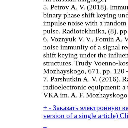
5. Petrov A. V. (2018). Immun
binary phase shift keying und
impulse noise with a random 
pulse. Radiotekhnika, (8), pp
6. Voznyuk V. V., Fomin A. V.
noise immunity of a signal re
shift keying under the influe
structures. Trudy Voenno-ko
Mozhayskogo, 671, pp. 120 –
7. Parshutkin A. V. (2016). R
radioelectronic equipment: a 
VKA im. A. F. Mozhayskogo. 
+
-
Заказать электронную ве
version of a single article)
Cl