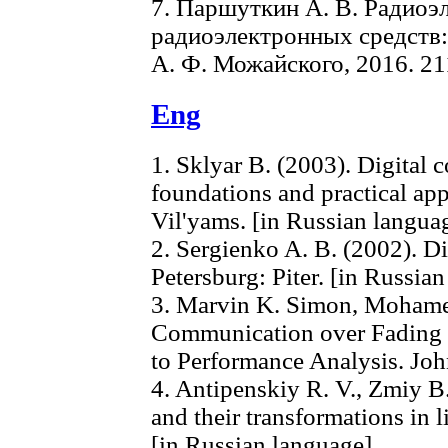
7. Паршуткин А. В. Радиоэ
радиоэлектронных средств:
А. Ф. Можайского, 2016. 211
Eng
1. Sklyar B. (2003). Digital
foundations and practical ap
Vil'yams. [in Russian langua
2. Sergienko A. B. (2002). Di
Petersburg: Piter. [in Russia
3. Marvin K. Simon, Mohamed
Communication over Fading
to Performance Analysis. Joh
4. Antipenskiy R. V., Zmiy B.
and their transformations in 
[in Russian language]