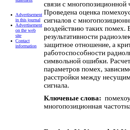
statement
связи с многопозиционной 
Проведена оценка помехоу
Advertisement
сигналов с многопозиционн
in this journal
Advertisement
воздействию таких помех. В
on the web
результативности радиоэле
site
Contact
защитное отношение, а кри
information
работоспособности радиол
символьной ошибки. Расче
параметров помех, зависим
расстройки между несущим
сигнала.
Ключевые слова:
помехоу
многопозиционная частотна