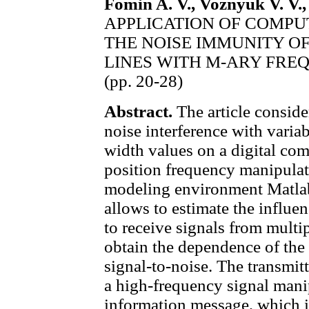
Fomin A. V., Voznyuk V. V.
APPLICATION OF COMPU
THE NOISE IMMUNITY O
LINES WITH M-ARY FRE
(pp. 20-28)
Abstract.
The article conside
noise interference with vari
width values on a digital co
position frequency manipulat
modeling environment Matla
allows to estimate the influen
to receive signals from multi
obtain the dependence of the p
signal-to-noise. The transmit
a high-frequency signal mani
information message, which is