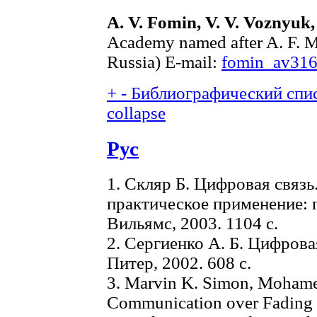
A. V. Fomin, V. V. Voznyuk
Academy named after A. F. M
Russia) E-mail:
fomin_av316
+
-
Библиографический спис
collapse
Рус
1. Скляр Б. Цифровая связь
практическое применение: пер
Вильямс, 2003. 1104 с.
2. Сергиенко А. Б. Цифрова
Питер, 2002. 608 с.
3. Marvin K. Simon, Mohamed
Communication over Fading