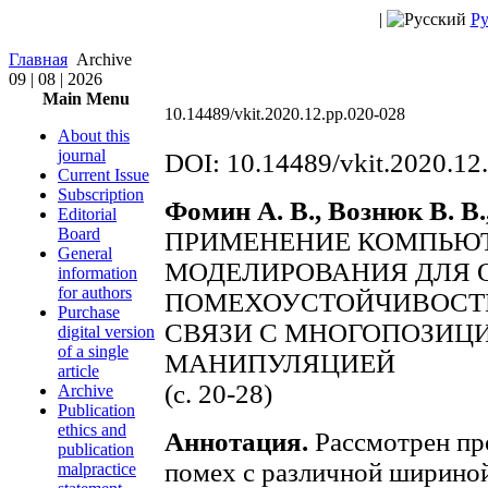
|
Ру
Главная
Archive
09 | 08 | 2026
Main Menu
10.14489/vkit.2020.12.pp.020-028
About this
journal
DOI: 10.14489/vkit.2020.12
Current Issue
Subscription
Фомин А. В., Вознюк В. В.
Editorial
Board
ПРИМЕНЕНИЕ КОМПЬЮ
General
МОДЕЛИРОВАНИЯ ДЛЯ 
information
for authors
ПОМЕХОУСТОЙЧИВОСТ
Purchase
СВЯЗИ С МНОГОПОЗИЦ
digital version
of a single
МАНИПУЛЯЦИЕЙ
article
(с. 20-28)
Archive
Publication
ethics and
Аннотация.
Рассмотрен пр
publication
помех с различной ширино
malpractice