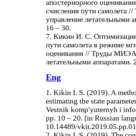
апостериорного оценивани
счисления пути самолета /
управление летательными ап
16 – 30.
7. Кикин И. С. Оптимизаци
пути самолета в режиме мг
оценивания // Труды МИЭА
летательными аппаратами. 20
Eng
1. Kikin I. S. (2019). A meth
estimating the state paramete
Vestnik komp'yuternyh i info
pp. 10 – 20. [in Russian lan
10.14489/vkit.2019.05.pp.0
2. Kikin I. S. (2019). The co