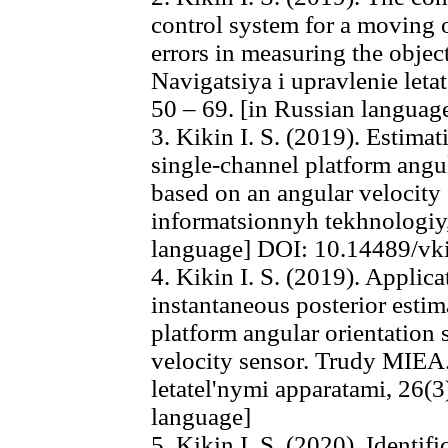
control system for a moving o
errors in measuring the objec
Navigatsiya i upravlenie leta
50 – 69. [in Russian languag
3. Kikin I. S. (2019). Estima
single-channel platform angu
based on an angular velocity
informatsionnyh tekhnologiy, 
language] DOI: 10.14489/vki
4. Kikin I. S. (2019). Applica
instantaneous posterior estim
platform angular orientation
velocity sensor. Trudy MIEA.
letatel'nymi apparatami, 26(3
language]
5. Kikin I. S. (2020). Identifi