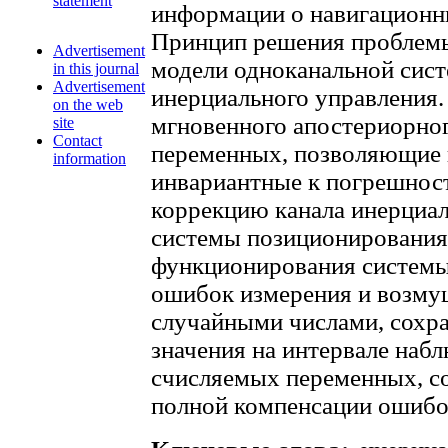
statement
информации о навигационны
Принцип решения проблем
Advertisement
модели одноканальной сис
in this journal
Advertisement
инерциального управления
on the web
мгновенного апостериорно
site
Contact
переменных, позволяющие 
information
инвариантные к погрешнос
коррекцию канала инерциал
системы позиционирования
функционирования системы
ошибок измерения и возм
случайными числами, сох
значения на интервале наб
счисляемых переменных, с
полной компенсации ошибо