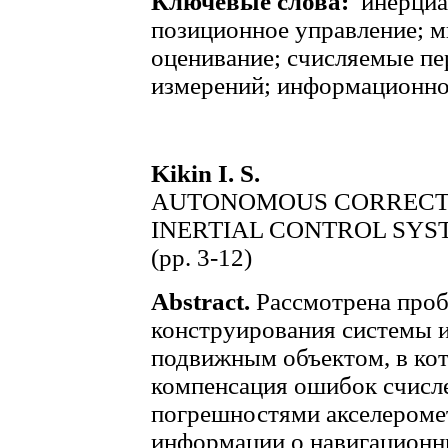
Ключевые слова:
инерциа
позиционное управление; м
оценивание; счисляемые п
измерений; информационно
Kikin I. S.
AUTONOMOUS CORRECTI
INERTIAL CONTROL SYS
(pp. 3-12)
Abstract.
Рассмотрена проб
конструирования системы 
подвижным объектом, в ко
компенсация ошибок счисл
погрешностями акселероме
информации о навигационны