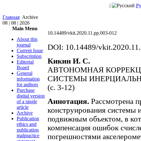
|
Ру
Главная
Archive
08 | 08 | 2026
Main Menu
10.14489/vkit.2020.11.pp.003-012
About this
journal
DOI: 10.14489/vkit.2020.11
Current Issue
Subscription
Кикин И. С.
Editorial
Board
АВТОНОМНАЯ КОРРЕК
General
СИСТЕМЫ ИНЕРЦИАЛЬН
information
for authors
(с. 3-12)
Purchase
digital version
Аннотация.
Рассмотрена п
of a single
article
конструирования системы 
Archive
подвижным объектом, в ко
Publication
ethics and
компенсация ошибок счисл
publication
погрешностями акселероме
malpractice