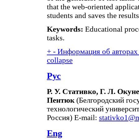
that the web-oriented applica
students and saves the results
Keywords:
Educational proce
tasks.
+
-
Информация об авторах 
collapse
Рус
Р. У. Стативко, Г. Л. Окун
Пентюк
(Белгородский гос
технологический университе
Россия) E-mail:
stativko1@m
Eng