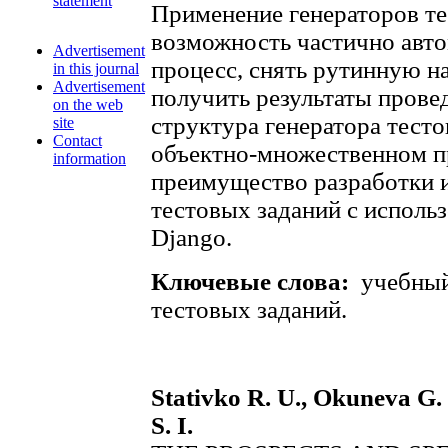
statement
Применение генераторов те
возможность частично авт
Advertisement
процесс, снять рутинную на
in this journal
Advertisement
получить результаты прове
on the web
структура генератора тесто
site
Contact
объектно-множественном п
information
преимущество разработки и
тестовых заданий c исполь
Django.
Ключевые слова:
учебный
тестовых заданий.
Stativko R. U., Okuneva G. 
S. I.