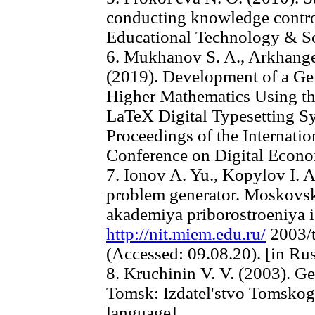
conducting knowledge contro
Educational Technology & Soc
6. Mukhanov S. A., Arkhange
(2019). Development of a Gen
Higher Mathematics Using th
LaTeX Digital Typesetting S
Proceedings of the Internation
Conference on Digital Econo
7. Ionov A. Yu., Kopylov I. 
problem generator. Moskovs
akademiya priborostroeniya i 
http://nit.miem.edu.ru/
2003/t
(Accessed: 09.08.20). [in Ru
8. Kruchinin V. V. (2003). G
Tomsk: Izdatel'stvo Tomskogo
language]