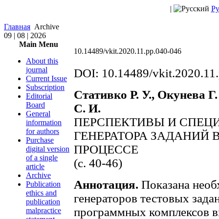
|
Ру
Главная
Archive
09 | 08 | 2026
Main Menu
10.14489/vkit.2020.11.pp.040-046
About this
journal
DOI: 10.14489/vkit.2020.11
Current Issue
Subscription
Стативко Р. У., Окунева Г
Editorial
Board
С. И.
General
ПЕРСПЕКТИВЫ И СПЕЦ
information
for authors
ГЕНЕРАТОРА ЗАДАНИЙ 
Purchase
ПРОЦЕССЕ
digital version
of a single
(с. 40-46)
article
Archive
Аннотация.
Показана необ
Publication
ethics and
генераторов тестовых зада
publication
программных комплексов в
malpractice