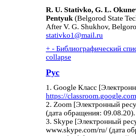
R. U. Stativko, G. L. Okunev
Pentyuk
(Belgorod State Te
After V. G. Shukhov, Belgoro
stativko1@mail.ru
+
-
Библиографический спис
collapse
Рус
1. Google Класс [Электрон
https://classroom.google.com
2. Zoom [Электронный ресур
(дата обращения: 09.08.20).
3. Skype [Электронный ресур
www.skype.com/ru/ (дата об