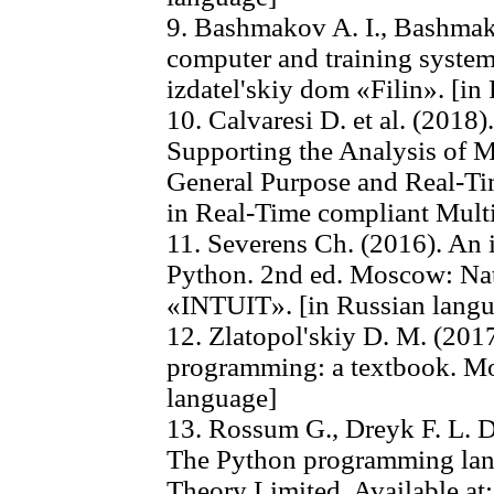
9. Bashmakov A. I., Bashmak
computer and training syste
izdatel'skiy dom «Filin». [in
10. Calvaresi D. et al. (2018)
Supporting the Analysis of 
General Purpose and Real-Ti
in Real-Time compliant Mult
11. Severens Ch. (2016). An 
Python. 2nd ed. Moscow: Nats
«INTUIT». [in Russian langu
12. Zlatopol'skiy D. M. (201
programming: a textbook. M
language]
13. Rossum G., Dreyk F. L. Dz
The Python programming lan
Theory Limited. Available at