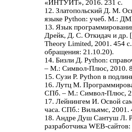
«ИНТУИТ», 2016. 231 с.
12. Златопольский Д. М. О
языке Python: учеб. М.: ДМ
13. Язык программирования 
Дрейк, Д. С. Откидач и др.
Theory Limited, 2001. 454 
обращения: 21.10.20).
14. Бизли Д. Python: справоч
– М.: Символ-Плюс, 2010. 8
15. Сузи Р. Python в подлин
16. Лутц М. Программировани
СПб. – М.: Символ-Плюс, 201
17. Лейнингем И. Освой са
часа. СПб.: Вильямс, 2001. 
18. Андре Душ Сантуш Л. P
разработчика WEB-сайтов: п