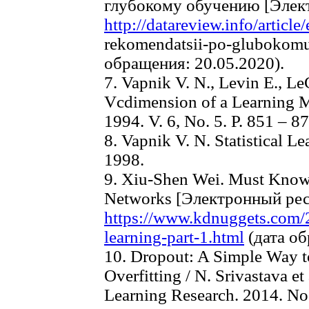
глубокому обучению [Элек
http://datareview.info/articl
rekomendatsii-po-glubokomu
обращения: 20.05.2020).
7. Vapnik V. N., Levin E., L
Vcdimension of a Learning M
1994. V. 6, No. 5. P. 851 – 87
8. Vapnik V. N. Statistical 
1998.
9. Xiu-Shen Wei. Must Know 
Networks [Электронный рес
https://www.kdnuggets.com/
learning-part-1.html
(дата об
10. Dropout: A Simple Way t
Overfitting / N. Srivastava et
Learning Research. 2014. No.