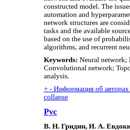
constructed model. The issue
automation and hyperparamete
network structures are consi
tasks and the available sour
based on the use of probabil
algorithms, and recurrent neu
Keywords:
Neural network; 
Convolutional network; Topo
analysis.
+
-
Информация об авторах 
collapse
Рус
В. Н. Гридин, И. А. Евдоки