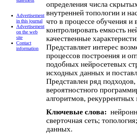
statement
определения числа скрытых
внутренней топологии и на
Advertisement
что в процессе обучения и
in this journal
Advertisement
контролировать емкость не
on the web
качественные характеристи
site
Contact
Представляет интерес возм
information
процессов построения и о
подобных нейросетевых стр
исходных данных и поставл
Представлен ряд подходов,
вероятностного программи
алгоритмов, рекуррентных 
Ключевые слова:
нейронна
сверточная сеть; топология
данных.