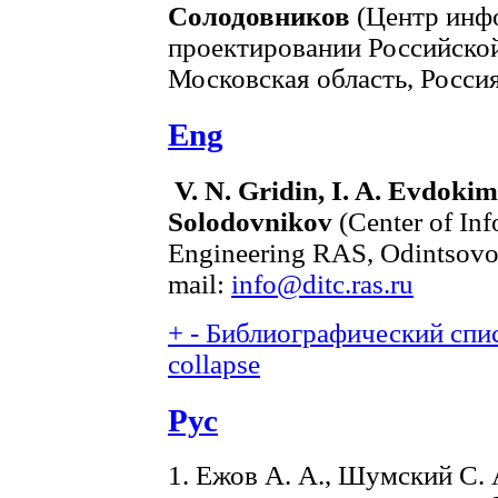
Солодовников
(Центр инф
проектировании Российской
Московская область, Россия
Eng
V. N. Gridin, I. A. Evdokimo
Solodovnikov
(Center of Inf
Engineering RAS, Odintsovo
mail:
info@ditc.ras.ru
+
-
Библиографический спис
collapse
Рус
1. Ежов А. А., Шумский С.