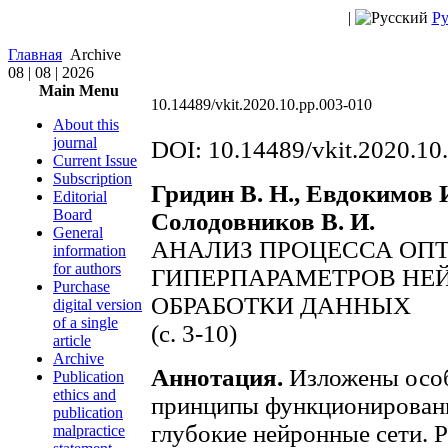
|
Ру
Главная
Archive
08 | 08 | 2026
Main Menu
10.14489/vkit.2020.10.pp.003-010
About this
journal
DOI: 10.14489/vkit.2020.10
Current Issue
Subscription
Гридин В. Н., Евдокимов И.
Editorial
Board
Солодовников В. И.
General
АНАЛИЗ ПРОЦЕССА ОП
information
for authors
ГИПЕРПАРАМЕТРОВ НЕ
Purchase
ОБРАБОТКИ ДАННЫХ
digital version
of a single
(c. 3-10)
article
Archive
Аннотация.
Изложены особ
Publication
ethics and
принципы функционировани
publication
глубокие нейронные сети. 
malpractice