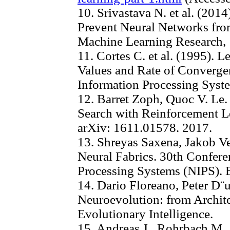
10. Srivastava N. et al. (201
Prevent Neural Networks from
Machine Learning Research, 
11. Cortes C. et al. (1995). 
Values and Rate of Converge
Information Processing Syste
12. Barret Zoph, Quoc V. Le.
Search with Reinforcement L
arXiv: 1611.01578. 2017.
13. Shreyas Saxena, Jakob V
Neural Fabrics. 30th Confere
Processing Systems (NIPS). 
14. Dario Floreano, Peter D¨u
Neuroevolution: from Archite
Evolutionary Intelligence.
15. Andreas J., Rohrbach M., 