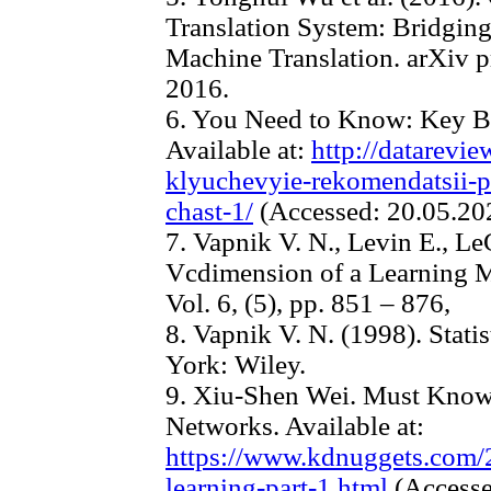
Translation System: Bridgi
Machine Translation. arXiv p
2016.
6. You Need to Know: Key Be
Available at:
http://datarevie
klyuchevyie-rekomendatsii-
chast-1/
(Accessed: 20.05.202
7. Vapnik V. N., Levin E., L
Vcdimension of a Learning 
Vol. 6, (5), pp. 851 – 876,
8. Vapnik V. N. (1998). Stati
York: Wiley.
9. Xiu-Shen Wei. Must Know 
Networks. Available at:
https://www.kdnuggets.com/
learning-part-1.html
(Accesse