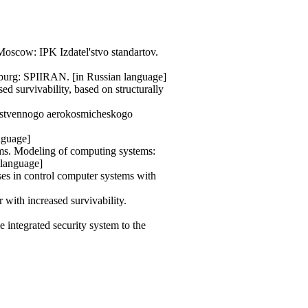
oscow: IPK Izdatel'stvo standartov.
rsburg: SPIIRAN. [in Russian language]
d survivability, based on structurally
darstvennogo aerokosmicheskogo
anguage]
tems. Modeling of computing systems:
n language]
ses in control computer systems with
 with increased survivability.
 integrated security system to the