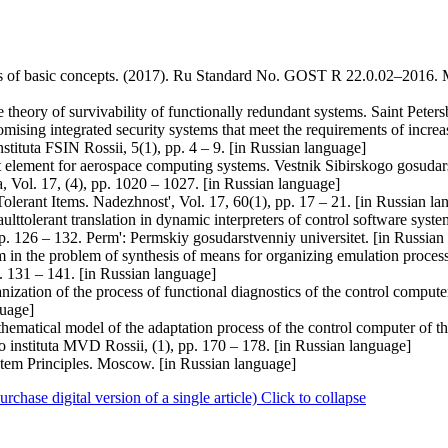
ons of basic concepts. (2017). Ru Standard No. GOST R 22.0.02–2016. M
 theory of survivability of functionally redundant systems. Saint Pete
ising integrated security systems that meet the requirements of increase
stituta FSIN Rossii, 5(1), pp. 4 – 9. [in Russian language]
ant element for aerospace computing systems. Vestnik Sibirskogo gosu
, Vol. 17, (4), pp. 1020 – 1027. [in Russian language]
Tolerant Items. Nadezhnost', Vol. 17, 60(1), pp. 17 – 21. [in Russian l
ulttolerant translation in dynamic interpreters of control software sys
, pp. 126 – 132. Perm': Permskiy gosudarstvenniy universitet. [in Russia
m in the problem of synthesis of means for organizing emulation proces
. 131 – 141. [in Russian language]
nization of the process of functional diagnostics of the control computer
guage]
ematical model of the adaptation process of the control computer of the
o instituta MVD Rossii, (1), pp. 170 – 178. [in Russian language]
tem Principles. Moscow. [in Russian language]
ase digital version of a single article)
Click to collapse