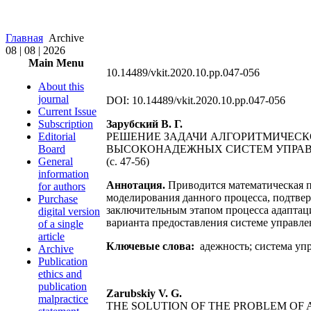
Главная
Archive
08 | 08 | 2026
Main Menu
10.14489/vkit.2020.10.pp.047-056
About this
journal
DOI: 10.14489/vkit.2020.10.pp.047-056
Current Issue
Subscription
Зарубский В. Г.
Editorial
РЕШЕНИЕ ЗАДАЧИ АЛГОРИТМИЧЕС
Board
ВЫСОКОНАДЕЖНЫХ СИСТЕМ УПРА
General
(c. 47-56)
information
Аннотация.
Приводится математическая п
for authors
моделирования данного процесса, подтве
Purchase
заключительным этапом процесса адаптац
digital version
варианта предоставления системе управле
of a single
article
Ключевые слова:
адежность; система уп
Archive
Publication
ethics and
publication
Zarubskiy V. G.
malpractice
THE SOLUTION OF THE PROBLEM OF