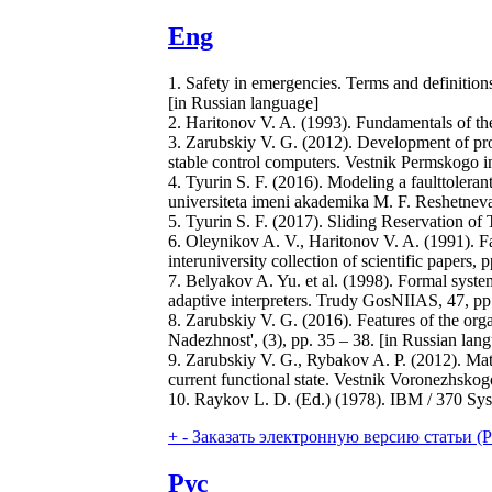
Eng
1. Safety in emergencies. Terms and definiti
[in Russian language]
2. Haritonov V. A. (1993). Fundamentals of the
3. Zarubskiy V. G. (2012). Development of prom
stable control computers. Vestnik Permskogo in
4. Tyurin S. F. (2016). Modeling a faulttoler
universiteta imeni akademika M. F. Reshetneva
5. Tyurin S. F. (2017). Sliding Reservation of 
6. Oleynikov A. V., Haritonov V. A. (1991). Fa
interuniversity collection of scientific papers
7. Belyakov A. Yu. et al. (1998). Formal syste
adaptive interpreters. Trudy GosNIIAS, 47, pp
8. Zarubskiy V. G. (2016). Features of the orga
Nadezhnost', (3), pp. 35 – 38. [in Russian lan
9. Zarubskiy V. G., Rybakov A. P. (2012). Math
current functional state. Vestnik Voronezhskog
10. Raykov L. D. (Ed.) (1978). IBM / 370 Sys
+
-
Заказать электронную версию статьи (Purch
Рус