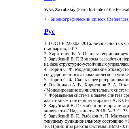
V. G. Zarubskiy
(Perm Institute of the Federa
+
-
Библиографический список (References
Рус
1. ГОСТ Р 22.0.02–2016. Безопасность в 
стандартов, 2017.
2. Харитонов В. А. Основы теории живуч
3. Зарубский В. Г. Вопросы разработки 
на базе структурно-устойчивых управляющ
4. Тюрин С. Ф. Моделирование отказоуст
государственного аэрокосмического универ
5. Тюрин С. Ф. Скользящее резервирование 
6. Олейников А. В., Харитонов В. А. От
/ Моделирование вычислительных систем: м
7. Формальная система в задаче синтеза 
адаптивными интерпретаторами / А. Ю. Бел
8. Зарубский В. Г. Особенности организ
живучести // Надежность. 2016. № 3. С. 35 
9. Зарубский В. Г., Рыбаков А. П. Матем
текущему функциональному состоянию // В
10. Принципы работы системы IBM/370: пер. 