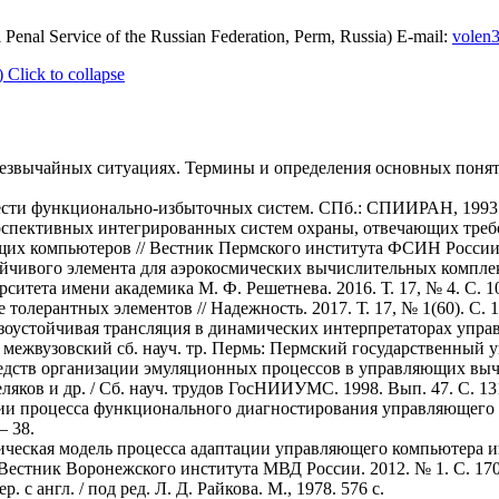
l Penal Service of the Russian Federation, Perm, Russia) E-mail:
volen
)
Click to collapse
чрезвычайных ситуациях. Термины и определения основных поня
ести функционально-избыточных систем. СПб.: СПИИРАН, 1993. 
перспективных интегрированных систем охраны, отвечающих тр
их компьютеров // Вестник Пермского института ФСИН России. 2
ойчивого элемента для аэрокосмических вычислительных комплек
ситета имени академика М. Ф. Решетнева. 2016. Т. 17, № 4. С. 10
толерантных элементов // Надежность. 2017. Т. 17, № 1(60). С. 1
казоустойчивая трансляция в динамических интерпретаторах уп
ежвузовский сб. науч. тр. Пермь: Пермский государственный уни
средств организации эмуляционных процессов в управляющих вы
яков и др. / Сб. науч. трудов ГосНИИУМС. 1998. Вып. 47. С. 131
ации процесса функционального диагностирования управляющег
– 38.
атическая модель процесса адаптации управляющего компьютера
естник Воронежского института МВД России. 2012. № 1. С. 170
с англ. / под ред. Л. Д. Райкова. М., 1978. 576 с.