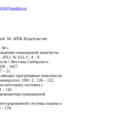
3030@rambler.ru
тий. М.: ИПК Издательство
60 с.
ебованиям повышенной живучести,
012. № 1(5). С. 4 – 9.
сов // Вестник Сибирского
20 – 1027.
7 – 21.
равляющих программных комплексов
верситет, 1991. С. 126 – 132.
числительных системах с
 – 141.
о компьютера повышенной
 интегрированной системы охраны к
 – 178.