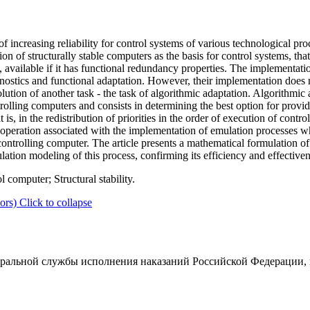
f increasing reliability for control systems of various technological pr
 of structurally stable computers as the basis for control systems, that
available if it has functional redundancy properties. The implementatio
gnostics and functional adaptation. However, their implementation does n
lution of another task - the task of algorithmic adaptation. Algorithmic a
ntrolling computers and consists in determining the best option for provi
is, in the redistribution of priorities in the order of execution of contro
r operation associated with the implementation of emulation processes wh
controlling computer. The article presents a mathematical formulation of
ulation modeling of this process, confirming its efficiency and effectiven
 computer; Structural stability.
ors)
Click to collapse
альной службы исполнения наказаний Российской Федерации, г.