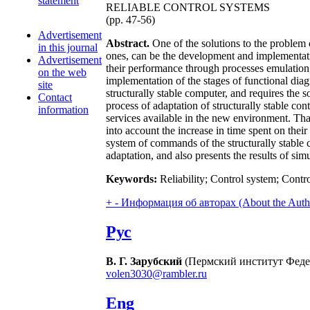
statement
RELIABLE CONTROL SYSTEMS
(pp. 47-56)
Advertisement
Abstract.
One of the solutions to the problem o
in this journal
ones, can be the development and implementation
Advertisement
their performance through processes emulation, 
on the web
implementation of the stages of functional dia
site
structurally stable computer, and requires the so
Contact
process of adaptation of structurally stable co
information
services available in the new environment. That 
into account the increase in time spent on thei
system of commands of the structurally stable 
adaptation, and also presents the results of sim
Keywords:
Reliability; Control system; Control
+
-
Информация об авторах (About the Auth
Рус
В. Г. Зарубский
(Пермский институт Федер
volen3030@rambler.ru
Eng