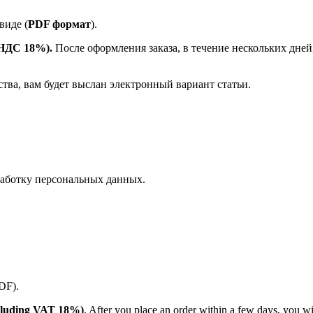
виде (
PDF формат
).
е НДС 18%).
После оформления заказа, в течение нескольких дней
ства, вам будет выслан электронный вариант статьи.
аботку персональных данных.
PDF).
(including VAT 18%)
. After you place an order within a few days, you w