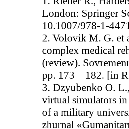
1. Riener R., Harder
London: Springer S
10.1007/978-1-447
2. Volovik M. G. et a
complex medical reha
(review). Sovremenny
pp. 173 – 182. [in 
3. Dzyubenko O. L.,
virtual simulators i
of a military univer
zhurnal «Gumanitarn