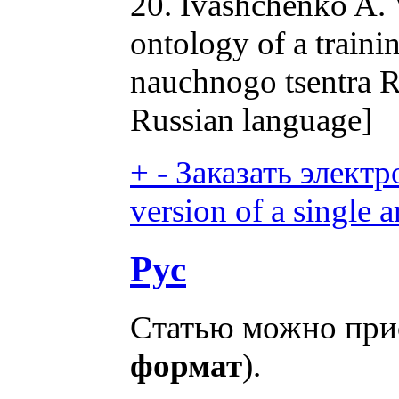
20. Ivashchenko A. 
ontology of a traini
nauchnogo tsentra RA
Russian language]
+
-
Заказать электр
version of a single ar
Рус
Статью можно прио
формат
).