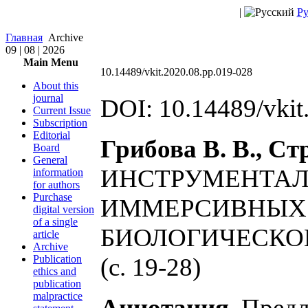
|
Ру
Главная
Archive
09 | 08 | 2026
Main Menu
10.14489/vkit.2020.08.pp.019-028
About this
journal
DOI: 10.14489/vkit
Current Issue
Subscription
Editorial
Грибова В. В., Ст
Board
General
ИНСТРУМЕНТАЛ
information
for authors
Purchase
ИММЕРСИВНЫХ 
digital version
of a single
БИОЛОГИЧЕСКО
article
Archive
Publication
(с. 19-28)
ethics and
publication
malpractice
Аннотация.
Предл