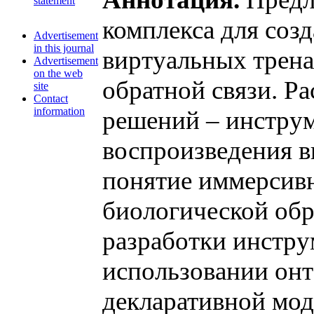
statement
комплекса для соз
Advertisement
in this journal
виртуальных трена
Advertisement
on the web
обратной связи. Р
site
Contact
information
решений – инструм
воспроизведения в
понятие иммерсивн
биологической об
разработки инстру
использовании онт
декларативной мод