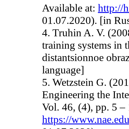
Available at:
http:/
01.07.2020). [in Ru
4. Truhin A. V. (200
training systems in 
distantsionnoe obraz
language]
5. Wetzstein G. (20
Engineering the Int
Vol. 46, (4), pp. 5 –
https://www.nae.ed