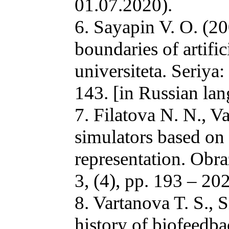
01.07.2020).
6. Sayapin V. O. (20
boundaries of artifi
universiteta. Seriya
143. [in Russian la
7. Filatova N. N., V
simulators based on
representation. Obra
3, (4), pp. 193 – 20
8. Vartanova T. S., 
history of biofeedb