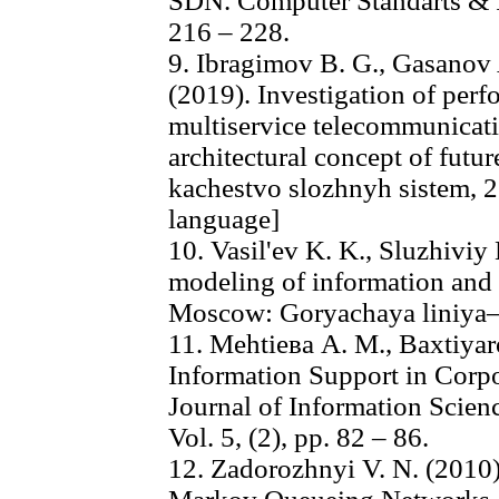
SDN. Computer Standarts & Int
216 – 228.
9. Ibragimov B. G., Gasanov A
(2019). Investigation of perf
multiservice telecommunicat
architectural concept of futu
kachestvo slozhnyh sistem, 25
language]
10. Vasil'ev K. K., Sluzhivi
modeling of information and
Moscow: Goryachaya liniya–
11. Меhtiева А. М., Baxtiyaro
Information Support in Corp
Journal of Information Scie
Vol. 5, (2), pp. 82 – 86.
12. Zadorozhnyi V. N. (2010