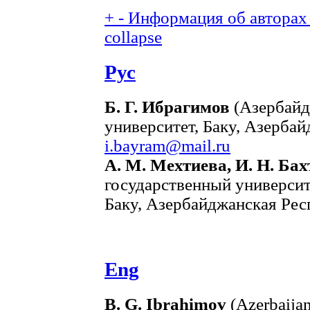
+
-
Информация об авторах 
collapse
Рус
Б. Г. Ибрагимов
(Азербайд
университет, Баку, Азербай
i.bayram@mail.ru
А. М. Мехтиева, И. Н. Ба
государственный универси
Баку, Азербайджанская Рес
Eng
B. G. Ibrahimov
(Azerbaijan