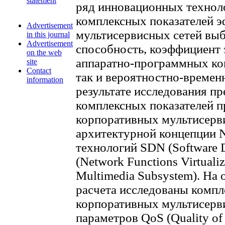
statement
ряд инновационных техноло
комплексных показателей 
Advertisement
мультисервисных сетей вы
in this journal
Advertisement
способность, коэффициент
on the web
аппаратно-программных ко
site
Contact
так и вероятностно-временн
information
результате исследования п
комплексных показателей 
корпоративных мультисерви
архитектурной концепции 
технологий SDN (Software 
(Network Functions Virtualiz
Multimedia Subsystem). На
расчета исследованы компл
корпоративных мультисерви
параметров QoS (Quality of 