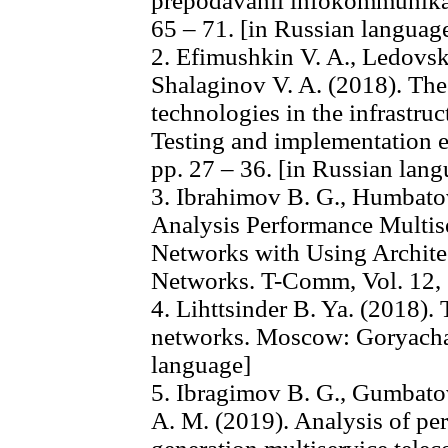
prepodavanii infokommunikats
65 – 71. [in Russian languag
2. Efimushkin V. A., Ledovski
Shalaginov V. A. (2018). Th
technologies in the infrastruc
Testing and implementation ex
pp. 27 – 36. [in Russian lang
3. Ibrаhimov B. G., Humbatov
Analysis Performance Multis
Networks with Using Archite
Networks. T-Comm, Vol. 12, (
4. Lihttsinder B. Ya. (2018). 
networks. Moscow: Goryacha
language]
5. Ibragimov B. G., Gumbatov
A. M. (2019). Analysis of per