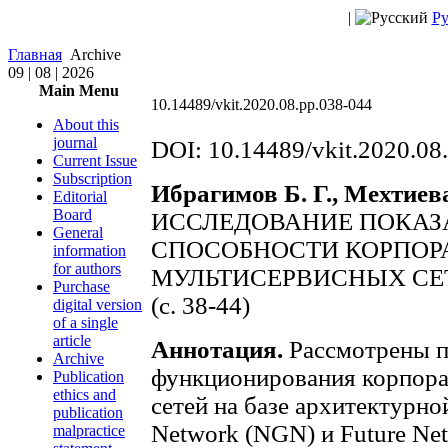
|
Ру
Главная
Archive
09 | 08 | 2026
Main Menu
10.14489/vkit.2020.08.pp.038-044
About this
journal
DOI: 10.14489/vkit.2020.08
Current Issue
Subscription
Ибрагимов Б. Г., Мехтиева
Editorial
Board
ИССЛЕДОВАНИЕ ПОКАЗ
General
СПОСОБНОСТИ КОРПО
information
for authors
МУЛЬТИСЕРВИСНЫХ СЕ
Purchase
(с. 38-44)
digital version
of a single
article
Аннотация.
Рассмотрены п
Archive
функционирования корпор
Publication
ethics and
сетей на базе архитектурно
publication
Network (NGN) и Future Ne
malpractice