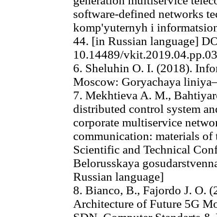
generation multiservice tel
software-defined networks te
komp'yuternyh i informatsion
44. [in Russian language] DO
10.14489/vkit.2019.04.pp.0
6. Sheluhin O. I. (2018). In
Moscow: Goryachaya liniya–
7. Mekhtieva A. M., Bahtiyaro
distributed control system a
corporate multiservice netw
communication: materials of 
Scientific and Technical Con
Belorusskaya gosudarstvenna
Russian language]
8. Bianco, B., Fajordo J. O. 
Architecture of Future 5G 