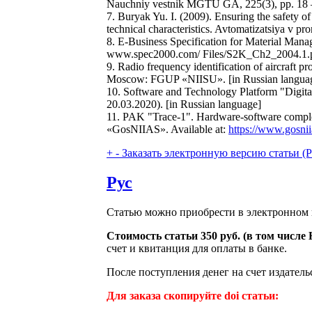
Nauchniy vestnik MGTU GA, 225(3), pp. 18 – 
7. Buryak Yu. I. (2009). Ensuring the safety of
technical characteristics. Avtomatizatsiya v pr
8. E-Business Specification for Material Mana
www.spec2000.com/ Files/S2K_Ch2_2004.1.pd
9. Radio frequency identification of aircraft 
Moscow: FGUP «NIISU». [in Russian langua
10. Software and Technology Platform "Digi
20.03.2020). [in Russian language]
11. PAK "Trace-1". Hardware-software complex f
«GosNIIAS». Available at:
https://www.gosnii
+
-
Заказать электронную версию статьи (Purch
Рус
Статью можно приобрести в электронном 
Стоимость статьи 350 руб. (в том числ
счет и квитанция для оплаты в банке.
После поступления денег на счет издатель
Для заказа скопируйте doi статьи: