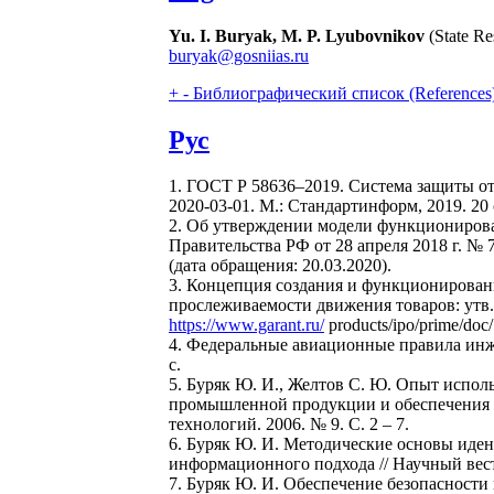
Yu. I. Buryak, M. P. Lyubovnikov
(State Re
buryak@gosniias.ru
+
-
Библиографический список (References
Рус
1. ГОСТ Р 58636–2019. Система защиты о
2020-03-01. М.: Стандартинформ, 2019. 20 
2. Об утверждении модели функционирова
Правительства РФ от 28 апреля 2018 г. № 
(дата обращения: 20.03.2020).
3. Концепция создания и функционирован
прослеживаемости движения товаров: утв.
https://www.garant.ru/
products/ipo/prime/doc
4. Федеральные авиационные правила инже
с.
5. Буряк Ю. И., Желтов С. Ю. Опыт испол
промышленной продукции и обеспечения б
технологий. 2006. № 9. С. 2 – 7.
6. Буряк Ю. И. Методические основы иден
информационного подхода // Научный вест
7. Буряк Ю. И. Обеспечение безопасност