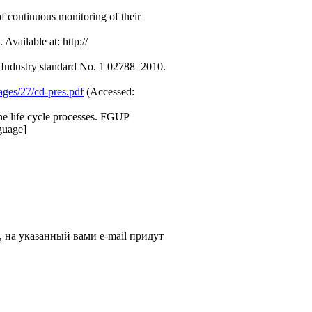
of continuous monitoring of their
vailable at: http://
). Industry standard No. 1 02788–2010.
ages/27/cd-pres.pdf
(Accessed:
he life cycle processes. FGUP
guage]
, на указанный вами e-mail придут