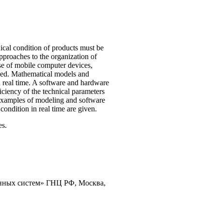
nical condition of products must be
approaches to the organization of
use of mobile computer devices,
osed. Mathematical models and
n real time. A software and hardware
iciency of the technical parameters
. Examples of modeling and software
ondition in real time are given.
es.
нных систем» ГНЦ РФ, Москва,