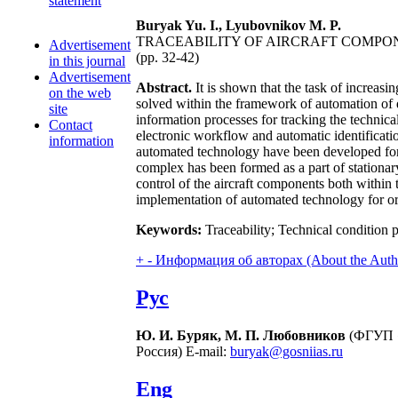
statement
Buryak Yu. I., Lyubovnikov M. P.
TRACEABILITY OF AIRCRAFT COMPON
Advertisement
(pp. 32-42)
in this journal
Advertisement
Abstract.
It is shown that the task of increasi
on the web
solved within the framework of automation of da
site
information processes for tracking the technic
Contact
electronic workflow and automatic identificat
information
automated technology have been developed for o
complex has been formed as a part of stationary
control of the aircraft components both within 
implementation of automated technology for org
Keywords:
Traceability; Technical condition 
+
-
Информация об авторах (About the Auth
Рус
Ю. И. Буряк, М. П. Любовников
(ФГУП «
Россия) E-mail:
buryak@gosniias.ru
Eng