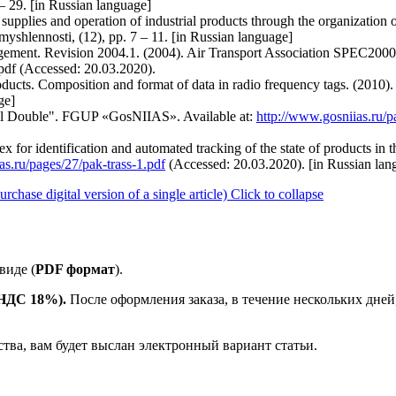
29. [in Russian language]
 supplies and operation of industrial products through the organization 
omyshlennosti, (12), pp. 7 – 11. [in Russian language]
gement. Revision 2004.1. (2004). Air Transport Association SPEC2000. A
f (Accessed: 20.03.2020).
products. Composition and format of data in radio frequency tags. (2010
ge]
tal Double". FGUP «GosNIIAS». Available at:
http://www.gosniias.ru/p
or identification and automated tracking of the state of products in t
as.ru/pages/27/pak-trass-1.pdf
(Accessed: 20.03.2020). [in Russian lan
ase digital version of a single article)
Click to collapse
виде (
PDF формат
).
е НДС 18%).
После оформления заказа, в течение нескольких дней
ства, вам будет выслан электронный вариант статьи.