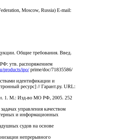
 Federation, Moscow, Russia) E-mail:
дукции. Общие требования. Введ.
РФ: утв. распоряжением
u/products/ipo/
prime/doc/71835586/
дствами идентификации и
ронный ресурс] // Гарант.ру. URL:
 1. М.: Изд-во МО РФ, 2005. 252
задачах управления качеством
ьютерных и информационных
здушных судов на основе
ганизации непрерывного