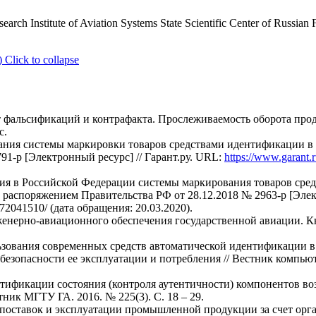
search Institute of Aviation Systems State Scientific Center of Russian
)
Click to collapse
т фальсификаций и контрафакта. Прослеживаемость оборота про
с.
ния системы маркировки товаров средствами идентификации в 
791-р [Электронный ресурс] // Гарант.ру. URL:
https://www.garant.r
ия в Российской Федерации системы маркирования товаров сре
 распоряжением Правительства РФ от 28.12.2018 № 2963-р [Элект
/72041510/ (дата обращения: 20.03.2020).
нерно-авиационного обеспечения государственной авиации. Кн.
ьзования современных средств автоматической идентификации в 
езопасности ее эксплуатации и потребления // Вестник комп
тификации состояния (контроля аутентичности) компонентов во
ник МГТУ ГА. 2016. № 225(3). С. 18 – 29.
и поставок и эксплуатации промышленной продукции за счет ор