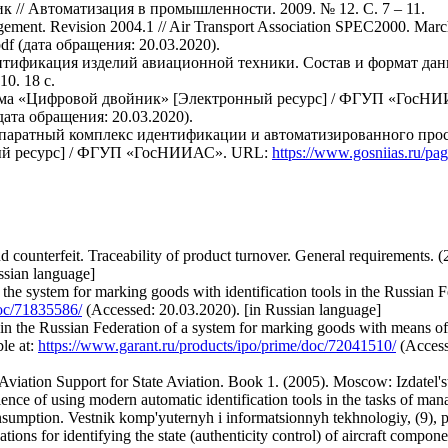
 // Автоматизация в промышленности. 2009. № 12. С. 7 – 11.
agement. Revision 2004.1 // Air Transport Association SPEC2000. March
f (дата обращения: 20.03.2020).
нтификация изделий авиационной техники. Состав и формат дан
0. 18 с.
рма «Цифровой двойник» [Электронный ресурс] / ФГУП «ГосН
(дата обращения: 20.03.2020).
паратный комплекс идентификации и автоматизированного прос
ный ресурс] / ФГУП «ГосНИИАС». URL:
https://www.gosniias.ru/pag
 and counterfeit. Traceability of product turnover. General requirement
sian language]
the system for marking goods with identification tools in the Russian F
doc/71835586/
(Accessed: 20.03.2020). [in Russian language]
in the Russian Federation of a system for marking goods with means of i
le at:
https://www.garant.ru/products/ipo/prime/doc/72041510/
(Access
 Aviation Support for State Aviation. Book 1. (2005). Moscow: Izdatel
ence of using modern automatic identification tools in the tasks of mana
onsumption. Vestnik komp'yuternyh i informatsionnyh tekhnologiy, (9), p
ions for identifying the state (authenticity control) of aircraft compo