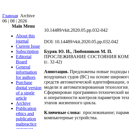
Главная
Archive
06 | 08 | 2026
Main Menu
10.14489/vkit.2020.05.pp.032-042
About this
journal
DOI: 10.14489/vkit.2020.05.pp.032-042
Current Issue
Subscription
Буряк Ю. И., Любовников М. П.
Editorial
ПРОСЛЕЖИВАНИЕ СОСТОЯНИЯ КОМ
Board
(с. 32-42)
General
Аннотация.
Предложены новые подходы к
information
воздушных судов (ВС) на основе широког
for authors
средств автоматической идентификации,
Purchase
модели и автоматизированная технология 
digital version
Сформирован программно-технический ко
of a single
и оперативности контроля параметров тех
article
этапов жизненного цикла.
Archive
Publication
Ключевые слова:
прослеживание; параме
ethics and
компьютерные устройства.
publication
malpractice