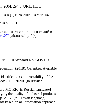
, 2004. 294 р. URL: http://
ных в радиочастотных метках.
ИИАС». URL:
леживания состояния изделий в
es/27/
pak-trass-1.pdf (дата
s. (2019). Ru Standard No. GOST R
ederation. (2018). Garant.ru. Available
dentification and traceability of the
ed: 20.03.2020). [in Russian
'stvo MO RF. [in Russian language]
ging the quality of industrial products
p. 2 – 7. [in Russian language]
nents based on an information approach.