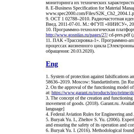
мониторинга их технических характеристик
8. E-Business Specification for Material Man
www.spec2000.com/Files/S2K_Ch2_2004.1.pd
9. ОСТ 1 02788–2010. Радиочастотная иде
Введ. 2011-07-01. М.: ФГУП «НИИСУ», 201
10. Программно-технологическая платфо
http://www.gosniias.ru/pages/27/
cd-pres.pdf 
11. ПАК «Трассировка-1». Программно-ап
процессах жизненного цикла [Электрон
обращения: 20.03.2020).
Eng
1. System of protection against falsifications
58636–2019. Moscow: Standartinform. [in Rus
2. On the approval of the functioning model of 
at:
https://www.garant.ru/products/ipo/prime/
3. The concept of the creation and functioning 
movement of goods. (2018). Garant.ru. Availab
language]
4. Federal Aviation Rules for Engineering and
5. Buryak Yu. I., Zheltov S. Yu. (2006). Experi
and ensuring the safety of its operation and c
6. Buryak Yu. I. (2016). Methodological foundat