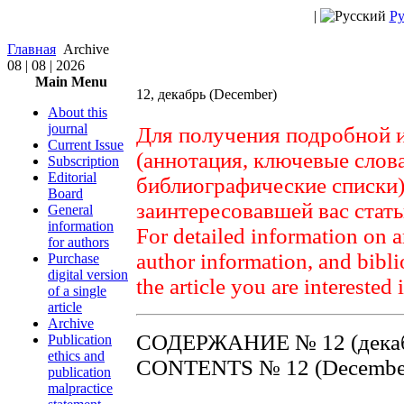
|
Ру
Главная
Archive
08 | 08 | 2026
Main Menu
12, декабрь (December)
About this
journal
Для получения подробной 
Current Issue
(аннотация, ключевые слов
Subscription
Editorial
библиографические списки)
Board
заинтересовавшей вас стат
General
information
For detailed information on a
for authors
author information, and biblio
Purchase
digital version
the article you are interested 
of a single
article
Archive
СОДЕРЖАНИЕ № 12 (декаб
Publication
ethics and
CONTENTS № 12 (December
publication
malpractice