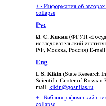
+
-
Информация об авторах 
collapse
Рус
И. С. Кикин
(ФГУП «Госуд
исследовательский инстит
РФ, Москва, Россия) E-mail
Eng
I. S. Kikin
(State Research In
Scientific Center of Russian
mail:
kikin@gosniias.ru
+
-
Библиографический спис
collapse