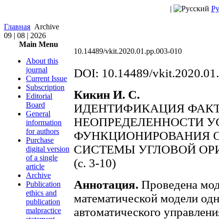
|
Ру
Главная
Archive
09 | 08 | 2026
Main Menu
10.14489/vkit.2020.01.pp.003-010
About this
journal
DOI: 10.14489/vkit.2020.01
Current Issue
Subscription
Кикин И. С.
Editorial
Board
ИДЕНТИФИКАЦИЯ ФАК
General
НЕОПРЕДЕЛЕННОСТИ У
information
for authors
ФУНКЦИОНИРОВАНИЯ 
Purchase
СИСТЕМЫ УГЛОВОЙ ОР
digital version
of a single
(c. 3-10)
article
Archive
Аннотация.
Проведена мо
Publication
ethics and
математической модели од
publication
автоматического управлен
malpractice