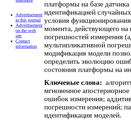
statement
платформы на базе датчика
идентификацией случайных
Advertisement
условия функционировани
in this journal
Advertisement
момента, действующего на 
on the web
погрешностей измерения (
site
Contact
мультипликативной погреш
information
модификация модели позво
определить эволюцию ошиб
состояния платформы на ин
Ключевые слова:
алгорит
мгновенное апостериорное 
ошибок измерения; аддитив
погрешности измерений; п
идентификация моделей.