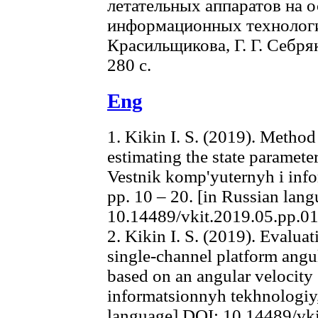
летательных аппаратов на 
информационных технологий
Красильщикова, Г. Г. Себр
280 с.
Eng
1. Kikin I. S. (2019). Method
estimating the state paramete
Vestnik komp'yuternyh i info
pp. 10 – 20. [in Russian lan
10.14489/vkit.2019.05.pp.0
2. Kikin I. S. (2019). Evalua
single-channel platform angu
based on an angular velocity
informatsionnyh tekhnologiy, 
language] DOI: 10.14489/vk