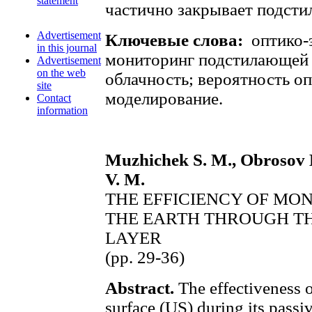
statement
частично закрывает подст
Advertisement
Ключевые слова:
оптико-
in this journal
мониторинг подстилающей 
Advertisement
on the web
облачность; вероятность оп
site
моделирование.
Contact
information
Muzhichek S. M., Obrosov K.
V. M.
THE EFFICIENCY OF MO
THE EARTH THROUGH T
LAYER
(pp. 29-36)
Abstract.
The effectiveness 
surface (US) during its passi