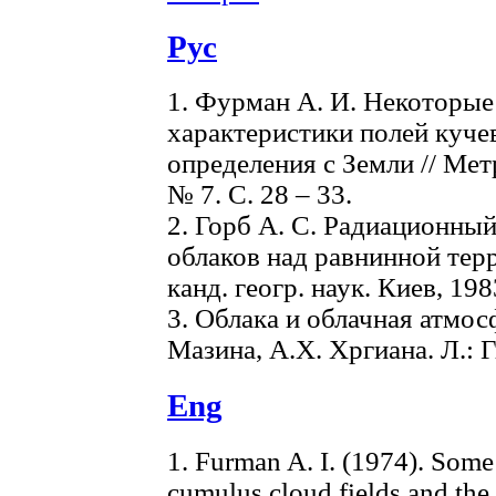
Рус
1. Фурман А. И. Некоторы
характеристики полей куче
определения с Земли // Мет
№ 7. С. 28 – 33.
2. Горб А. С. Радиационны
облаков над равнинной тер
канд. геогр. наук. Киев, 198
3. Облака и облачная атмосф
Мазина, А.Х. Хргиана. Л.: Г
Eng
1. Furman A. I. (1974). Some s
cumulus cloud fields and the r