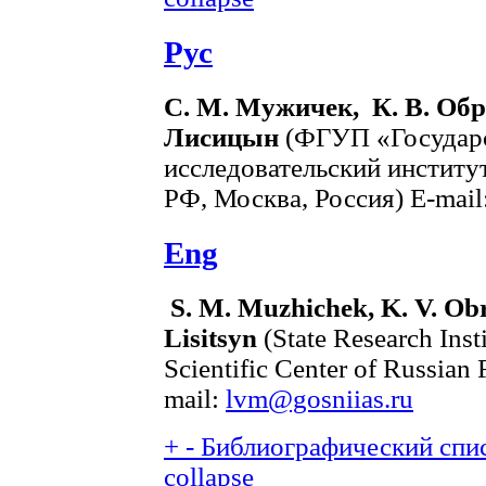
Рус
С. М. Мужичек, К. В. Обро
Лисицын
(ФГУП «Государс
исследовательский инстит
РФ, Москва, Россия) E-mail
Eng
S. M. Muzhichek, K. V. Obr
Lisitsyn
(State Research Insti
Scientific Center of Russian
mail:
lvm@gosniias.ru
+
-
Библиографический спис
collapse