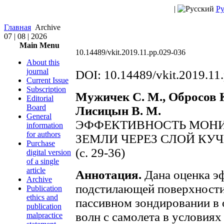
|
Ру
Главная
Archive
07 | 08 | 2026
Main Menu
10.14489/vkit.2019.11.pp.029-036
About this
journal
DOI: 10.14489/vkit.2019.11
Current Issue
Subscription
Мужичек С. М., Обросов К.
Editorial
Board
Лисицын В. М.
General
ЭФФЕКТИВНОСТЬ МОНИ
information
for authors
ЗЕМЛИ ЧЕРЕЗ СЛОЙ КУ
Purchase
(с. 29-36)
digital version
of a single
article
Аннотация.
Дана оценка э
Archive
подстилающей поверхности
Publication
ethics and
пассивном зондировании в 
publication
волн с самолета в условиях
malpractice