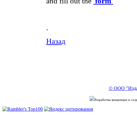
and fill out the
form
.
Назад
© ООО "Изда
Разработка концепции и со