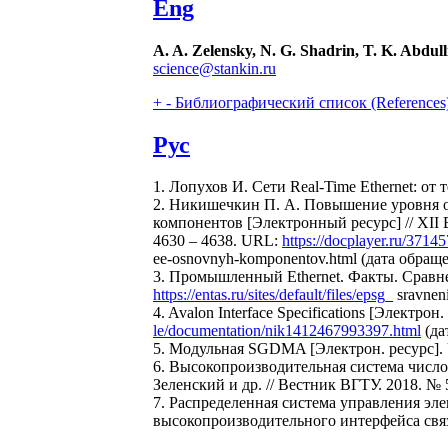
Eng
A. A. Zelensky, N. G. Shadrin, T. K. Abdul
science@stankin.ru
+
-
Библиографический список (References
Рус
1. Лопухов И. Сети Real-Time Ethernet: от
2. Никишечкин П. А. Повышение уровня о
компонентов [Электронный ресурс] // XII 
4630 – 4638. URL:
https://docplayer.ru/3714
ee-osnovnyh-komponentov.html (дата обраще
3. Промышленный Ethernet. Факты. Сравне
https://entas.ru/sites/default/files/epsg_
sravneni
4. Avalon Interface Specifications [Электрон
le/documentation/nik1412467993397.html
(да
5. Модульная SGDMA [Электрон. ресурс]
6. Высокопроизводительная система число
Зеленский и др. // Вестник ВГТУ. 2018. № 5.
7. Распределенная система управления э
высокопроизводительного интерфейса связ