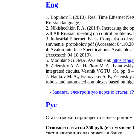
Eng
1. Lopuhov I. (2010). Real-Time Ethernet Netw
Russian language]
2. Nikishechkin P. A. (2014). Increasing the 
XII All-Russian meeting on control problems.
3. Industrial Ethernet. Facts. Comparison of sy
sravnenie_protokolov.pdf (Accessed: 04.10.20
4. Avalon Interface Specifications. Available a
(Accessed: 04.10.2019).
5. Modular SGDMA. Available at:
https://fp
6. Zelenskiy A. A., Har'kov M. A., Ivanovskiy
integrated circuits. Vestnik VGTU, (5), pp. 8 –
7. Har'kov M. A., Ivanovskiy S. P., Zelenskiy A
robots and automated complexes based on high
+
-
Заказать электронную версию статьи (Purch
Рус
Статью можно приобрести в электронном 
Стоимость статьи 350 руб. (в том числ
счет и квитанция для оплаты в банке.