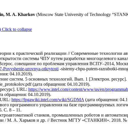
lin, M. A. Kharkov
(Moscow State University of Technology “STANK
)
Click to collapse
 теории к практической реализации // Современные технологии авт
ткрытости системы ЧПУ путем разработки многоцелевого канал
Всерос. совещание по проблемам управления ВСПУ–2014, Москва 
57-Povyshenie-urovnya-otkrytosti
-sistemy-chpu-putem-razrabotki-mnog
ния: 04.10.2019).
ние систем. 5 основных технологий. Вып. 1 [Электрон. ресурс].
e_protokolov.pdf (дата обращения: 04.10.2019).
. ресурс]. URL:
https://www.intel.com/content/www/us/en/programmab
та обращения: 04.10.2019).
. URL:
https://fpgawiki.intel.com/wiki/SGDMA
(дата обращения: 04.1
вого программного управления на базе программируемых логиче
 С. 8 – 11.
лектроавтоматикой станков, промышленных роботов и автоматиз
и / М. А. Харьков и др. // Вестник МГТУ «СТАНКИН». 2018. № 1.