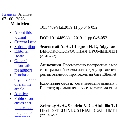
Главная
Archive
07 | 08 | 2026
Main Menu
10.14489/vkit.2019.11.pp.046-052
About this
journal
DOI: 10.14489/vkit.2019.11.pp.046-052
Current Issue
Subscription
Зеленский А. А., Шадрин Н. Г., Абдуллин
Editorial
ВЫСОКОСКОРОСТНАЯ ПРОМЫШЛЕНН
Board
(с. 46-52)
General
Аннотация.
Рассмотрено построение высо
information
интегральной схемы для задач управлени
for authors
реализованного протокола на базе Ethern
Purchase
digital version
Ключевые слова:
сеть передачи данных; 
of a single
Ethernet; промышленная сеть; система уп
article
Archive
Publication
ethics and
Zelensky A. A., Shadrin N. G., Abdullin T.
publication
HIGH-SPEED INDUSTRIAL REAL-TIM
malpractice
(pp. 46-52)