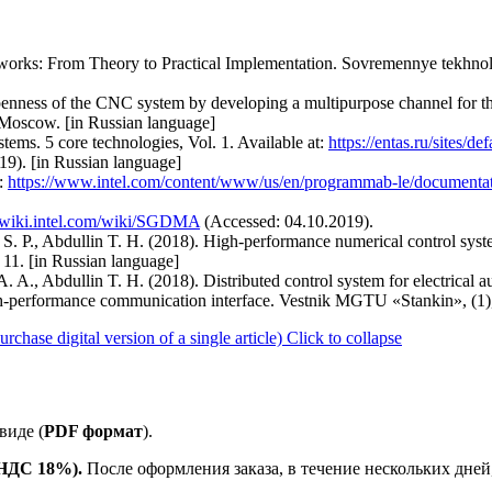
orks: From Theory to Practical Implementation. Sovremennye tekhnologii
openness of the CNC system by developing a multipurpose channel for th
 Moscow. [in Russian language]
stems. 5 core technologies, Vol. 1. Available at:
https://entas.ru/sites/def
19). [in Russian language]
t:
https://www.intel.com/content/www/us/en/programmab-le/document
gawiki.intel.com/wiki/SGDMA
(Accessed: 04.10.2019).
 S. P., Abdullin T. H. (2018). High-performance numerical control sy
 11. [in Russian language]
. A., Abdullin T. H. (2018). Distributed control system for electrical a
-performance communication interface. Vestnik MGTU «Stankin», (1), 
ase digital version of a single article)
Click to collapse
виде (
PDF формат
).
е НДС 18%).
После оформления заказа, в течение нескольких дней