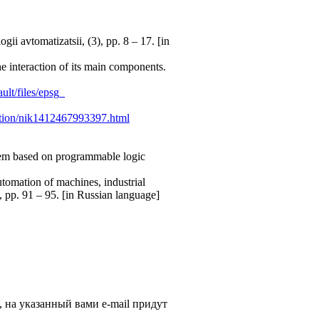
 avtomatizatsii, (3), pp. 8 – 17. [in
e interaction of its main components.
ault/files/epsg_
ation/nik1412467993397.html
stem based on programmable logic
utomation of machines, industrial
pp. 91 – 95. [in Russian language]
, на указанный вами e-mail придут