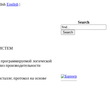
English
|
Search
ИСТЕМ
е программируемой логической
лиз производительности
сталле; протокол на основе