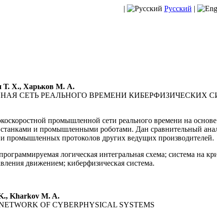
|
Русский
|
 Т. Х., Харьков М. А.
АЯ СЕТЬ РЕАЛЬНОГО ВРЕМЕНИ КИБЕРФИЗИЧЕСКИХ С
коскоростной промышленной сети реального времени на основ
я станками и промышленными роботами. Дан сравнительный ана
et и промышленных протоколов других ведущих производителей.
программируемая логическая интегральная схема; система на кри
равления движением; киберфизическая система.
 K., Kharkov M. A.
E NETWORK OF CYBERPHYSICAL SYSTEMS