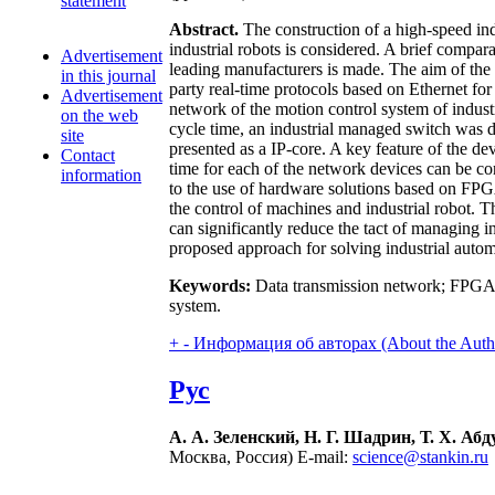
statement
Abstract.
The construction of a high-speed in
industrial robots is considered. A brief compar
Advertisement
leading manufacturers is made. The aim of the
in this journal
party real-time protocols based on Ethernet for
Advertisement
network of the motion control system of indus
on the web
cycle time, an industrial managed switch was d
site
presented as a IP-core. A key feature of the de
Contact
time for each of the network devices can be c
information
to the use of hardware solutions based on FPGAs
the control of machines and industrial robot. T
can significantly reduce the tact of managing 
proposed approach for solving industrial autom
Keywords:
Data transmission network; FPGA; 
system.
+
-
Информация об авторах (About the Auth
Рус
А. А. Зеленский, Н. Г. Шадрин, Т. Х. Аб
Москва, Россия) E-mail:
science@stankin.ru