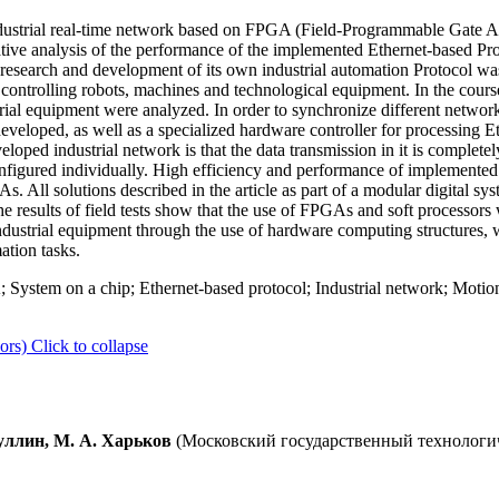
dustrial real-time network based on FPGA (Field-Programmable Gate Ar
ative analysis of the performance of the implemented Ethernet-based Prot
 research and development of its own industrial automation Protocol wa
 controlling robots, machines and technological equipment. In the course
trial equipment were analyzed. In order to synchronize different netwo
eveloped, as well as a specialized hardware controller for processing Et
veloped industrial network is that the data transmission in it is complet
onfigured individually. High efficiency and performance of implemente
. All solutions described in the article as part of a modular digital sy
he results of field tests show that the use of FPGAs and soft processors 
industrial equipment through the use of hardware computing structures, 
ation tasks.
System on a chip; Ethernet-based protocol; Industrial network; Motio
ors)
Click to collapse
дуллин, М. А. Харьков
(Московский государственный технолог