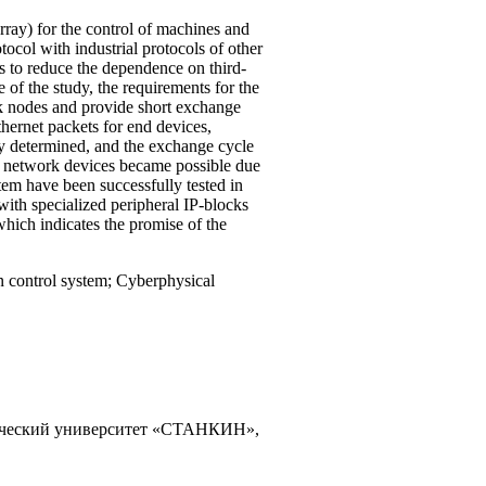
ray) for the control of machines and
ocol with industrial protocols of other
s to reduce the dependence on third-
 of the study, the requirements for the
rk nodes and provide short exchange
hernet packets for end devices,
ely determined, and the exchange cycle
d network devices became possible due
stem have been successfully tested in
with specialized peripheral IP-blocks
which indicates the promise of the
n control system; Cyberphysical
ический университет «СТАНКИН»,