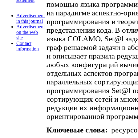
statement
помощью языка программир
на парадигме аспектно-ори
Advertisement
программирования и теоре
in this journal
Advertisement
представлении кода. В отл
on the web
языка COLAMO, Set@l зад
site
Contact
граф решаемой задачи в а
information
и описывает правила редук
любых конфигураций вычис
отдельных аспектов програ
параллельных сортирующих 
программирования Set@l по
сортирующих сетей и множ
редукции их информационн
ориентированной программ
Ключевые слова:
ресурсо