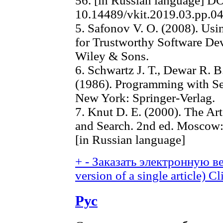
56. [in Russian language] DO
10.14489/vkit.2019.03.pp.0
5. Safonov V. O. (2008). Us
for Trustworthy Software D
Wiley & Sons.
6. Schwartz J. T., Dewar R. 
(1986). Programming with Se
New York: Springer-Verlag.
7. Knut D. E. (2000). The Art
and Search. 2nd ed. Moscow:
[in Russian language]
+
-
Заказать электронную ве
version of a single article)
Cl
Рус