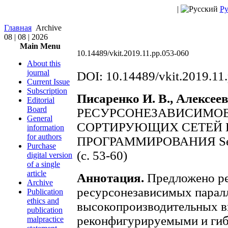
|
Ру
Главная
Archive
08 | 08 | 2026
Main Menu
10.14489/vkit.2019.11.pp.053-060
About this
journal
DOI: 10.14489/vkit.2019.11
Current Issue
Subscription
Писаренко И. В., Алексеев
Editorial
Board
РЕСУРСОНЕЗАВИСИМОЕ
General
СОРТИРУЮЩИХ СЕТЕЙ 
information
for authors
ПРОГРАММИРОВАНИЯ Se
Purchase
(с. 53-60)
digital version
of a single
article
Аннотация.
Предложено ре
Archive
ресурсонезависимых парал
Publication
ethics and
высокопроизводительных в
publication
реконфигурируемыми и гиб
malpractice