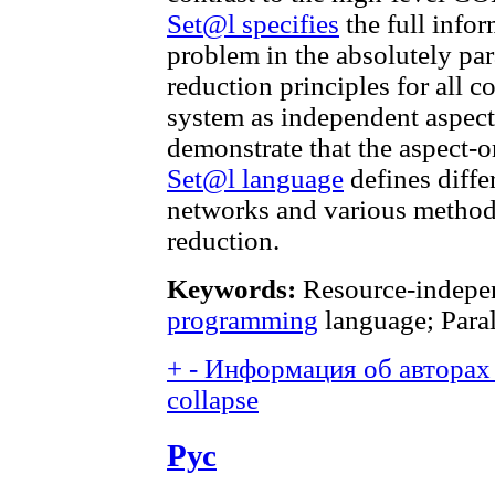
Set@l specifies
the full info
problem in the absolutely par
reduction principles for all 
system as independent aspects
demonstrate that the aspect-o
Set@l language
defines diffe
networks and various methods
reduction.
Keywords:
Resource-indepe
programming
language; Paral
+
-
Информация об авторах 
collapse
Рус