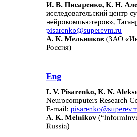
И. В. Писаренко, К. Н. Ал
исследовательский центр 
нейрокомпьютеров», Таганро
pisarenko@superevm.ru
А. К. Мельников
(ЗАО «Ин
Россия)
Eng
I. V. Pisarenko, K. N. Aleks
Neurocomputers Research Cen
E-mail:
pisarenko@superevm
A. K. Melnikov
(“InformInv
Russia)