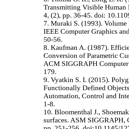
Transmitting Visible Human 
4, (2), pp. 36-45. doi: 10.11
7. Muraki S. (1993). Volume
IEEE Computer Graphics and A
50-56.
8. Kaufman A. (1987). Effici
Conversion of Parametric Cur
ACM SIGGRAPH Computer Grap
179.
9. Vyatkin S. I. (2015). Poly
Functionally Defined Objects.
Automation, Control and Intel
1-8.
10. Bloomenthal J., Shoemak
surfaces. ASM SIGGRAPH, Co
pp. 251-256. doi:10.1145/1