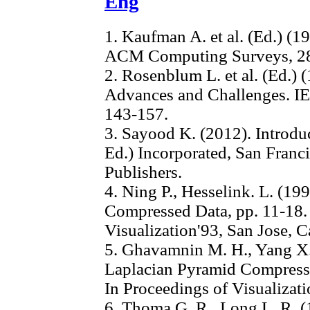
Eng
1. Kaufman A. et al. (Ed.) (1
ACM Computing Surveys, 28(
2. Rosenblum L. et al. (Ed.) (
Advances and Challenges. IE
143-157.
3. Sayood K. (2012). Introdu
Ed.) Incorporated, San Fran
Publishers.
4. Ning P., Hesselink. L. (1
Compressed Data, pp. 11-18. 
Visualization'93, San Jose, Ca
5. Ghavamnin M. H., Yang X.
Laplacian Pyramid Compress
In Proceedings of Visualizati
6. Thoma G. R., Long L. R. 