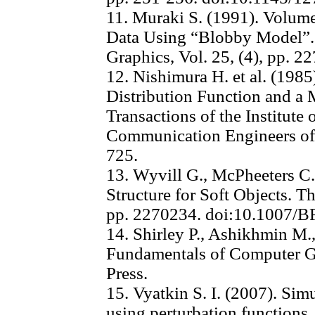
11. Muraki S. (1991). Volume
Data Using “Blobby Model
Graphics, Vol. 25, (4), pp. 2
12. Nishimura H. et al. (198
Distribution Function and a
Transactions of the Institute 
Communication Engineers of J
725.
13. Wyvill G., McPheeters C.
Structure for Soft Objects. T
pp. 2270234. doi:10.1007/
14. Shirley P., Ashikhmin M.
Fundamentals of Computer G
Press.
15. Vyatkin S. I. (2007). Sim
using perturbation functions.