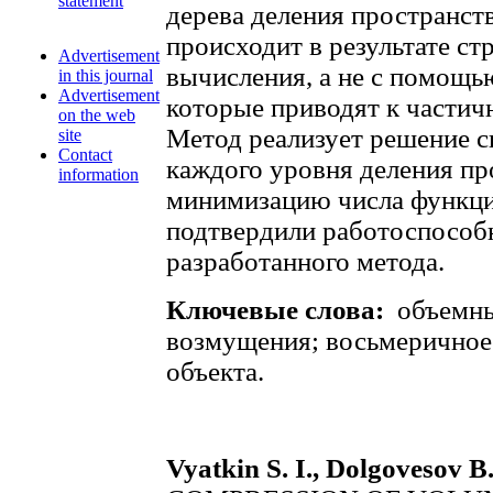
statement
дерева деления пространст
происходит в результате ст
Advertisement
вычисления, а не с помощь
in this journal
Advertisement
которые приводят к частич
on the web
Метод реализует решение с
site
Contact
каждого уровня деления пр
information
минимизацию числа функци
подтвердили работоспособ
разработанного метода.
Ключевые слова:
объемны
возмущения; восьмеричное 
объекта.
Vyatkin S. I., Dolgovesov B.