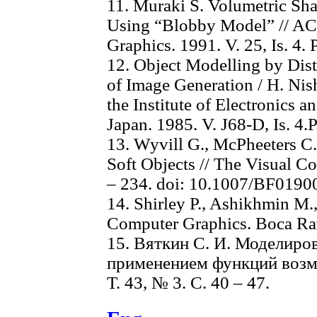
11. Muraki S. Volumetric Sh
Using “Blobby Model” //
Graphics. 1991. V. 25, Is. 4. 
12. Object Modelling by Dis
of Image Generation / H. Nish
the Institute of Electronics
Japan. 1985. V. J68-D, Is. 4.
13. Wyvill G., McPheeters C.,
Soft Objects // The Visual Com
– 234. doi: 10.1007/BF0190
14. Shirley P., Ashikhmin M.
Computer Graphics. Boca Rat
15. Вяткин С. И. Моделиро
применением функций возму
Т. 43, № 3. C. 40 – 47.