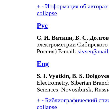
+
-
Информация об авторах 
collapse
Рус
С. И. Вяткин, Б. С. Долго
электрометрии Сибирского
Россия) E-mail:
sivser@mail
Eng
S. I. Vyatkin, B. S. Dolgove
Electrometry, Siberian Branc
Sciences, Novosibirsk, Russi
+
-
Библиографический спис
collapse