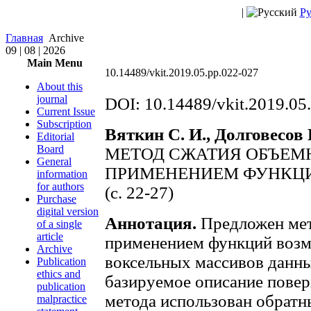
|
Ру
Главная
Archive
09 | 08 | 2026
Main Menu
10.14489/vkit.2019.05.pp.022-027
About this
journal
DOI: 10.14489/vkit.2019.05
Current Issue
Subscription
Вяткин С. И., Долговесов 
Editorial
Board
МЕТОД СЖАТИЯ ОБЪЕМ
General
ПРИМЕНЕНИЕМ ФУНКЦ
information
for authors
(с. 22-27)
Purchase
digital version
Аннотация.
Предложен мет
of a single
article
применением функций возм
Archive
воксельных массивов данн
Publication
ethics and
базируемое описание повер
publication
метода использован обратн
malpractice