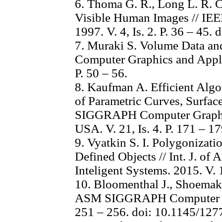
6. Thoma G. R., Long L. R. 
Visible Human Images // IEE
1997. V. 4, Is. 2. P. 36 – 45.
7. Muraki S. Volume Data an
Computer Graphics and Applic
P. 50 – 56.
8. Kaufman A. Efficient Alg
of Parametric Curves, Surfa
SIGGRAPH Computer Graphic
USA. V. 21, Is. 4. P. 171 – 17
9. Vyatkin S. I. Polygonizat
Defined Objects // Int. J. of
Inteligent Systems. 2015. V. 1,
10. Bloomenthal J., Shoemake
ASM SIGGRAPH Computer Grap
251 – 256. doi: 10.1145/12