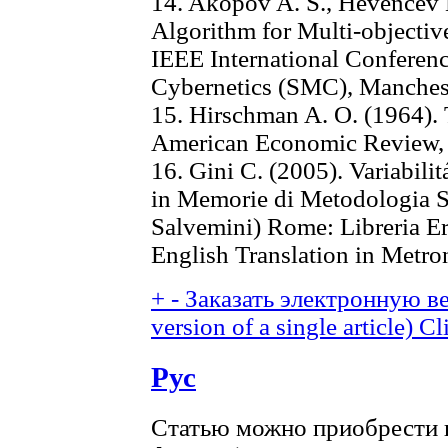
14. Akopov A. S., Hevencev 
Algorithm for Multi-objectiv
IEEE International Conferen
Cybernetics (SMC), Manches
15. Hirschman A. O. (1964). 
American Economic Review, 
16. Gini C. (2005). Variabili
in Memorie di Metodologia Sta
Salvemini) Rome: Libreria Er
English Translation in Metron
+
-
Заказать электронную ве
version of a single article)
Cl
Рус
Статью можно приобрести в