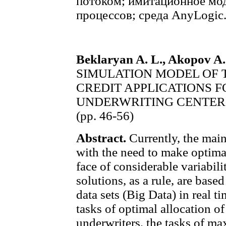
потоком; имитационное мо
процессов; среда AnyLogic
Beklaryan A. L., Akopov A.
SIMULATION MODEL OF 
CREDIT APPLICATIONS 
UNDERWRITING CENTER
(pp. 46-56)
Abstract.
Currently, the main
with the need to make optima
face of considerable variabil
solutions, as a rule, are base
data sets (Big Data) in real t
tasks of optimal allocation of
underwriters, the tasks of ma