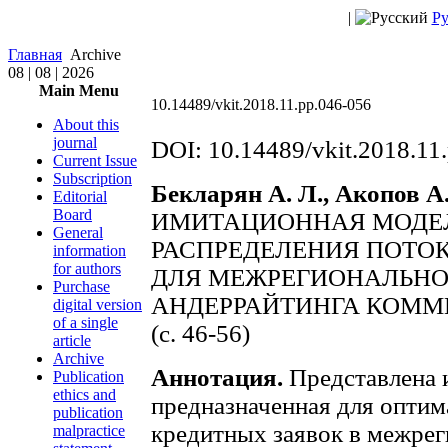
|
Ру
Главная
Archive
08 | 08 | 2026
Main Menu
10.14489/vkit.2018.11.pp.046-056
About this
journal
DOI: 10.14489/vkit.2018.11
Current Issue
Subscription
Бекларян А. Л., Акопов А.
Editorial
Board
ИМИТАЦИОННАЯ МОДЕ
General
РАСПРЕДЕЛЕНИЯ ПОТО
information
for authors
ДЛЯ МЕЖРЕГИОНАЛЬНО
Purchase
АНДЕРРАЙТИНГА КОММ
digital version
of a single
(c. 46-56)
article
Archive
Аннотация.
Представлена 
Publication
ethics and
предназначенная для оптим
publication
кредитных заявок в межрег
malpractice