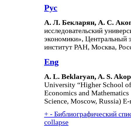
Рус
А. Л. Бекларян, А. С. Ако
исследовательский универ
экономики», Центральный 
институт РАН, Москва, Росс
Eng
A. L. Beklaryan, A. S. Ako
University “Higher School o
Economics and Mathematics I
Science, Moscow, Russia) E-
+
-
Библиографический спис
collapse