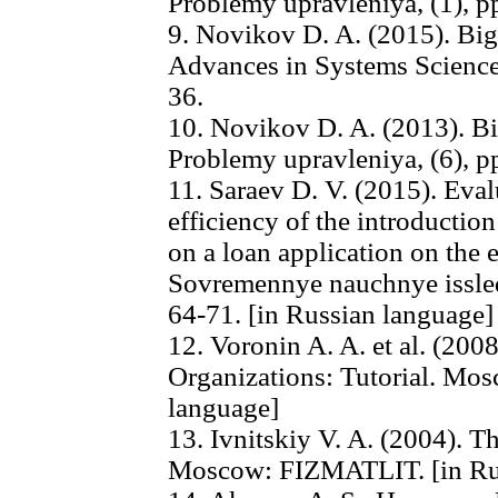
Problemy upravleniya, (1), p
9. Novikov D. A. (2015). Big
Advances in Systems Science 
36.
10. Novikov D. A. (2013). Bi
Problemy upravleniya, (6), p
11. Saraev D. V. (2015). Eva
efficiency of the introducti
on a loan application on the e
Sovremennye nauchnye issledo
64-71. [in Russian language]
12. Voronin A. A. et al. (20
Organizations: Tutorial. M
language]
13. Ivnitskiy V. A. (2004). 
Moscow: FIZMATLIT. [in Ru