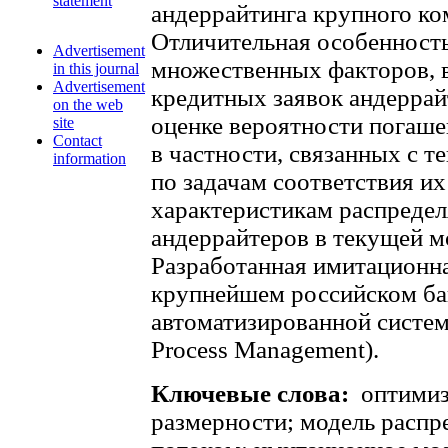
statement
андеррайтинга крупного ко
Отличительная особенность
Advertisement
множественных факторов, 
in this journal
Advertisement
кредитных заявок андеррай
on the web
оценке вероятности погаше
site
Contact
в частности, связанных с т
information
по задачам соответствия и
характеристикам распредел
андеррайтеров в текущей мо
Разработанная имитационна
крупнейшем российском бан
автоматизированной систем
Process Management).
Ключевые слова:
оптимиз
размерности; модель распр