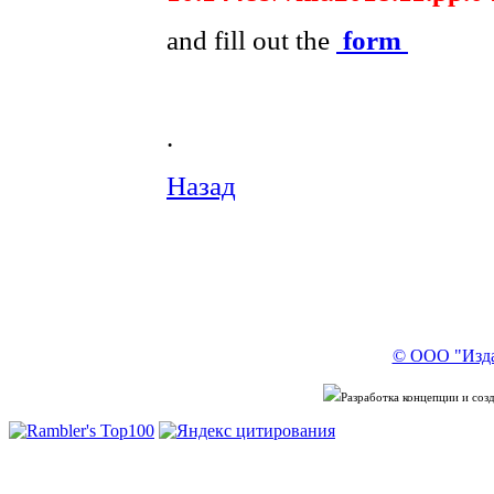
and fill out the
form
.
Назад
© ООО "Изда
Разработка концепции и со