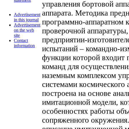
statement
управления бортовой апп
аппарата. Методика предн
Advertisement
in this journal
программно-аппаратном к
Advertisement
проверочной аппаратуры
on the web
site
предприятии-изготовител
Contact
information
испытаний – командно-изм
функции которой входит п
команд для осуществлени
наземным комплексом уп
системами космического 
построена на основе ана
имитационной модели, ко
особенностях работы объ
сопряженного окружения