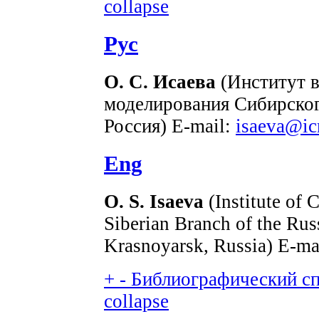
collapse
Рус
О. С. Исаева
(Институт 
моделирования Сибирског
Россия) E-mail:
isaeva@ic
Eng
O. S. Isaeva
(Institute of 
Siberian Branch of the Ru
Krasnoyarsk, Russia) E-ma
+
-
Библиографический спи
collapse