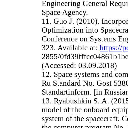
Engineering General Requi
Space Agency.
11. Guo J. (2010). Incorpo
Optimization into Spacecra
Conference on Systems Eng
323. Available at:
https://p
2855/0fd39fffcc04861b1b
(Accessed: 03.09.2018)
12. Space systems and com
Ru Standard No. Gost 53
Standartinform. [in Russia
13. Ryabushkin S. A. (201
model of the onboard equ
system of the spacecraft. Ce
the computer program No.