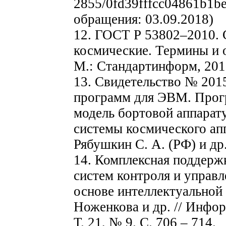
2855/0fd39fffcc04861b1b
обращения: 03.09.2018)
12. ГОСТ Р 53802–2010. 
космические. Термины и о
М.: Стандартинформ, 2011
13. Свидетельство № 201
программ для ЭВМ. Прог
модель бортовой аппарат
системы космического а
Рябушкин С. А. (РФ) и др.
14. Комплексная поддерж
систем контроля и управл
основе интеллектуальной 
Ноженкова и др. // Инфо
Т. 21, № 9. С. 706 – 714.