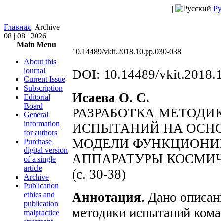
|
Ру
Главная
Archive
08 | 08 | 2026
Main Menu
10.14489/vkit.2018.10.pp.030-038
About this
journal
DOI: 10.14489/vkit.2018.
Current Issue
Subscription
Исаева О. С.
Editorial
Board
РАЗРАБОТКА МЕТОДИ
General
information
ИСПЫТАНИЙ НА ОСН
for authors
МОДЕЛИ ФУНКЦИОНИ
Purchase
digital version
АППАРАТУРЫ КОСМИ
of a single
article
(с. 30-38)
Archive
Publication
Аннотация.
Дано описан
ethics and
publication
методики испытаний ком
malpractice