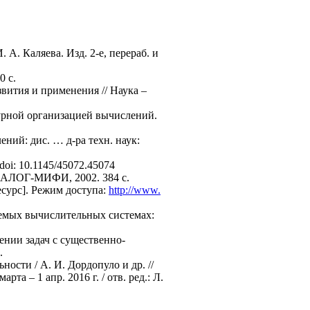
А. Каляева. Изд. 2-е, перераб. и
0 с.
вития и применения // Наука –
урной организацией вычислений.
ий: дис. … д-ра техн. наук:
 doi: 10.1145/45072.45074
ДИАЛОГ-МИФИ, 2002. 384 с.
есурс]. Режим доступа:
http://www.
уемых вычислительных системах:
ении задач с существенно-
.
сти / А. И. Дордопуло и др. //
а – 1 апр. 2016 г. / отв. ред.: Л.