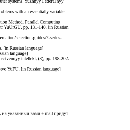
puter systems. Yuzhnyy Federal'nyy
oblems with an essentially variable
ction Method. Parallel Computing
entr YuUrGU, pp. 131-140. [in Russian
tation/selection-guides/7-series-
. [in Russian language]
ssian language]
sstvennyy intellekt, (3), pp. 198-202.
'stvo YuFU. [in Russian language]
, на указанный вами e-mail придут