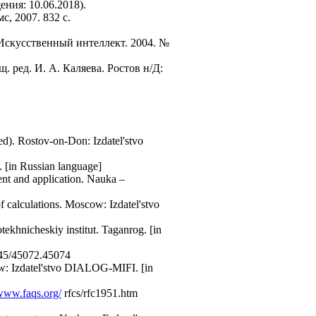
ения: 10.06.2018).
с, 2007. 832 с.
 Искусственный интеллект. 2004. №
. ред. И. А. Каляева. Ростов н/Д:
ed). Rostov-on-Don: Izdatel'stvo
 [in Russian language]
ent and application. Nauka –
f calculations. Moscow: Izdatel'stvo
tekhnicheskiy institut. Taganrog. [in
145/45072.45074
cow: Izdatel'stvo DIALOG-MIFI. [in
/www.faqs.org/
rfcs/rfc1951.htm