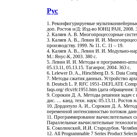
Рус
1. Реконфигурируемые мультиконвейерные в
доп. Ростов н/Д: Изд-во ЮНЦ РАН, 2008. 3
2. Каляев А. В. Многопроцессорные систем
3. Каляев А. В., Левин И. И. Многопроце
производству. 1999. № 11. С. 11 – 19.
4. Каляев А. В., Левин И. И. Модульно-
М.: Янус-К, 2003. 380 с.
5. Левин И. И. Методы и программно-аппа
05.13.11, 05.13.15. Таганрог, 2004. 363 с.
6. Lelewer D. A., Hirschberg D. S. Data Com
7. Методы сжатия данных. Устройство арх
8. Deutsch L. P. RFC 1951–DEFLATE Compres
faqs.org/ rfcs/rfc1951.htm (дата обращения: 
9. Сорокин Д. А. Методы решения задач 
дис. … канд. техн. наук: 05.13.11. Ростов н/
10. Дордопуло А. И., Сорокин Д. А. Мето
переменной интенсивностью потоков данных
11. Программирование вычислительных сис
Параллельные вычислительные технологии (Па
Б. Соколинский, И.И. Стародубов. Челябинс
12. All Programmable 7 Series Product Selec