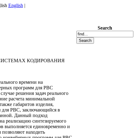
English
|
Search
СИСТЕМАХ КОДИРОВАНИЯ
еального времени на
ерных программ для РВС
случае решения задач реального
ение расчета минимальной
также габаритов изделия,
м для РВС, заключающийся в
данной. Данный подход
 на реализацию синтезируемого
ов выполняется единовременно и
ы позволяют находить
но-конвейерных программ для РВС