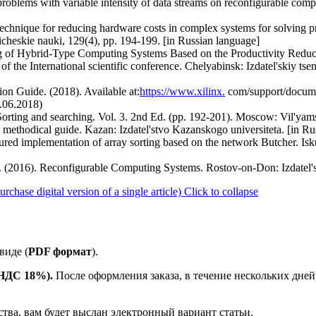
problems with variable intensity of data streams on reconfigurable com
echnique for reducing hardware costs in complex systems for solving pr
icheskie nauki, 129(4), pp. 194-199. [in Russian language]
ng of Hybrid-Type Computing Systems Based on the Productivity Redu
 the International scientific conference. Chelyabinsk: Izdatel'skiy ts
ion Guide. (2018). Available at:
https://www.xilinx.
com/support/documen
.06.2018)
orting and searching. Vol. 3. 2nd Ed. (pp. 192-201). Moscow: Vil'yams
 methodical guide. Kazan: Izdatel'stvo Kazanskogo universiteta. [in Ru
tured implementation of array sorting based on the network Butcher. Isku
. I. (2016). Reconfigurable Computing Systems. Rostov-on-Don: Izdatel
ase digital version of a single article)
Click to collapse
виде (
PDF формат
).
е НДС 18%).
После оформления заказа, в течение нескольких дней
ства, вам будет выслан электронный вариант статьи.