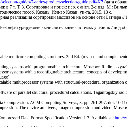
selection-guides/7-series-product-selection-guide.pdf#K7
(дата обращ
в 7 т. Т. 3. Сортировка и поиск: пер. с англ. 2-е изд. М.: Вильям
дическое пособ. Казань: Изд-во Казан. ун-та, 2015. 13 с.
рная реализация сортировки массивов на основе сети Батчера //
И. Реконфигурируемые вычислительные системы: учебник / под общ
urable multicore computing structures. 2nd Ed. (revised and complement
uting systems with programmable architecture. Moscow: Radio i svyaz'.
cessor systems with a reconfigurable architecture: concepts of developm
guage]
calable multiprocessor systems with structural-procedural organization o
tware of parallel structural-procedural calculations. Taganrogskiy radio
Data Compression. ACM Computing Surveys, 3, pp. 261-297. doi: 10.1
 compression. The device archivers, image compression and video. Mos
pressed Data Format Specification Version 1.3. Available at:
http:/