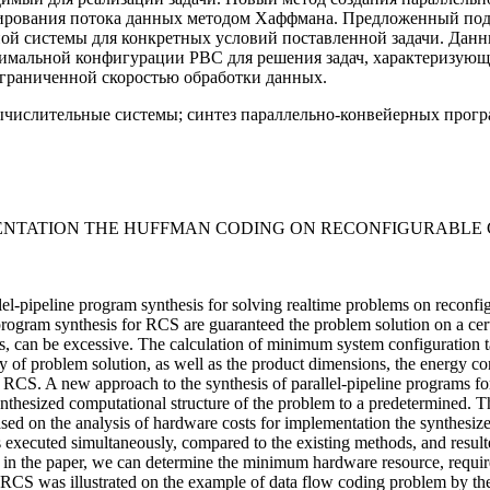
ирования потока данных методом Хаффмана. Предложенный под
 системы для конкретных условий поставленной задачи. Данн
тимальной конфигурации РВС для решения задач, характеризую
граниченной скоростью обработки данных.
ислительные системы; синтез параллельно-конвейерных програ
NTATION THE HUFFMAN CODING ON RECONFIGURABLE 
lel-pipeline program synthesis for solving realtime problems on recon
 program synthesis for RCS are guaranteed the problem solution on a ce
s, can be excessive. The calculation of minimum system configuration t
 of problem solution, as well as the product dimensions, the energy con
 RCS. A new approach to the synthesis of parallel-pipeline programs fo
ynthesized computational structure of the problem to a predetermined. T
ased on the analysis of hardware costs for implementation the synthesi
 executed simultaneously, compared to the existing methods, and result
bed in the paper, we can determine the minimum hardware resource, requ
or RCS was illustrated on the example of data flow coding problem by 