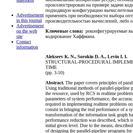
statement
проиллюстрирован на примере задачи код
подходящую конфигурацию вычислительной
Advertisement
применять при необходимости выбора оп
in this journal
производительностью вычислений, либо о
Advertisement
on the web
Ключевые слова:
реконфигурируемые выч
site
кодирование Хаффмана.
Contact
information
Alekseev K. N., Sorokin D. A., Levin I. I.
STRUCTURAL-PROCEDURAL IMPLEME
TIME
(pp. 3-10)
Abstract.
The paper covers principles of paral
Using traditional methods of parallel-pipeline
the resource, used by RCS in realtime problem
parameters of system performance, the accuracy
required in implementing realtime problems on
consist in bringing the real performance of a s
transformation of the information task graph b
performance reduction was described, which is
initial given level. Due to the means, descri
of designing the parallel-pipeline programs f