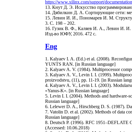
https://www.xilinx.com/support/documentation/
13. Кнут Д. Э. Искусство программирования: 
14. Дябилкин Д. А. Сортирующие сети: мето
15. Левин И. И., Пономарев И. М. Структу
3. С. 198 – 202.
16. Гузик В. Ф., Каляев И. А., Левин И. 
Изд-во ЮФУ, 2016. 472 с.
Eng
1. Kalyaev I. A. (Ed.) et al. (2008). Reconfig
YUNTS RAN. [in Russian language]
2. Kalyaev A. V. (1984). Multiprocessor comp
3. Kalyaev A. V., Levin I. I. (1999). Multipro
proizvodstvu, (11), pp. 11-19. [in Russian lan
4. Kalyaev A. V., Levin I. I. (2003). Modulars
«Yanus-K». [in Russian language]
5. Levin I. I. (2004). Methods and hardware-sof
Russian language]
6. Lelewer D. A., Hirschberg D. S. (1987). 
7. Vatolin D. et al. (2002). Methods of data
Russian language]
8. Deutsch P. (1996). RFC 1951–DEFLATE Com
(Accessed: 10.06.2018)