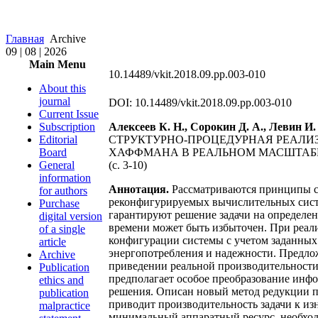
Главная
Archive
09 | 08 | 2026
Main Menu
10.14489/vkit.2018.09.pp.003-010
About this
journal
DOI: 10.14489/vkit.2018.09.pp.003-010
Current Issue
Subscription
Алексеев К. Н., Сорокин Д. А., Левин И.
Editorial
СТРУКТУРНО-ПРОЦЕДУРНАЯ РЕАЛ
Board
ХАФФМАНА В РЕАЛЬНОМ МАСШТАБ
General
(c. 3-10)
information
Аннотация.
Рассматриваются принципы си
for authors
реконфигурируемых вычислительных сист
Purchase
гарантируют решение задачи на определен
digital version
времени может быть избыточен. При реали
of a single
конфигурации системы с учетом заданных 
article
энергопотребления и надежности. Предло
Archive
приведении реальной производительности
Publication
предполагает особое преобразование инфо
ethics and
решения. Описан новый метод редукции п
publication
приводит производительность задачи к из
malpractice
минимальный аппаратный ресурс, необход