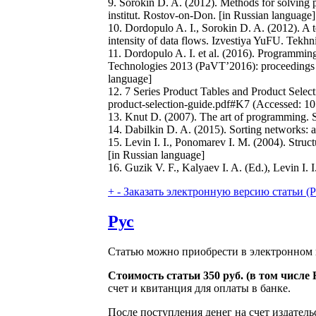
9. Sorokin D. A. (2012). Methods for solving 
institut. Rostov-on-Don. [in Russian language]
10. Dordopulo A. I., Sorokin D. A. (2012). A t
intensity of data flows. Izvestiya YuFU. Tekhn
11. Dordopulo A. I. et al. (2016). Programmi
Technologies 2013 (PaVT’2016): proceedings of
language]
12. 7 Series Product Tables and Product Select
product-selection-guide.pdf#K7 (Accessed: 10
13. Knut D. (2007). The art of programming. S
14. Dabilkin D. A. (2015). Sorting networks: a
15. Levin I. I., Ponomarev I. M. (2004). Struc
[in Russian language]
16. Guzik V. F., Kalyaev I. A. (Ed.), Levin I
+
-
Заказать электронную версию статьи (Purch
Рус
Статью можно приобрести в электронном 
Стоимость статьи 350 руб. (в том числ
счет и квитанция для оплаты в банке.
После поступления денег на счет издатель