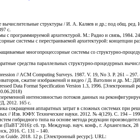
ычислительные структуры / И. А. Каляев и др.; под общ. ред. И. 
97 с.
ы с программируемой архитектурой. М.: Радио и связь, 1984. 24
ссорные системы с перестраиваемой архитектурой: концепции раз
наращиваемые многопроцессорные системы со структурно-процед
ратные средства параллельных структурно-процедурных вычислен
pression // ACM Computing Surveys. 1987. V. 19, No 3. P. 261 – 297.
иваторов, сжатие изображений и видео / Д. Ватолин и др. М.: 
sed Data Format Specification Version 1.3, 1996. [Электронный р
10.06.2018)
с переменной интенсивностью потоков данных на реконфигурир
Д, 2012. 165 с.
дика сокращения аппаратных затрат в сложных системах при реш
 // Изв. ЮФУ. Технические науки. 2012. № 4(129). С. 194 – 199
тем гибридного типа на основе метода редукции производительно
ВТ’2016): сб. тр. Междунар. науч. конф., г. Архангельск, 28 март
к, 2016. С. 131 – 140.
tion Guide. 2018. 12 p. [Электронный ресурс]. URL: