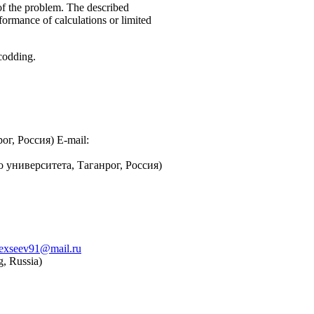
of the problem. The described
formance of calculations or limited
codding.
, Россия) E-mail:
ниверситета, Таганрог, Россия)
lexseev91@mail.ru
g, Russia)