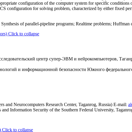
ropriate configuration of the computer system for specific conditions 
S configuration for solving problem, characterized by either fixed per
Synthesis of parallel-pipeline programs; Realtime problems; Huffman 
ors)
Click to collapse
следовательский центр супер-ЭВМ и нейрокомпьютеров, Таганрог
ологий и информационной безопасности Южного федерального у
rs and Neurocomputers Research Center, Taganrog, Russia) E-mail:
a
 and Information Security of the Southern Federal University, Taganro
)
Click to collapse