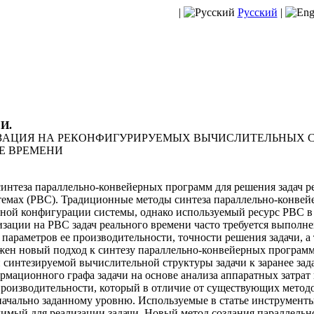
|
Русский
|
 И.
ИЗАЦИЯ НА РЕКОНФИГУРИРУЕМЫХ ВЫЧИСЛИТЕЛЬНЫХ 
Е ВРЕМЕНИ
нтеза параллельно-конвейерных программ для решения задач р
емах (РВС). Традиционные методы синтеза параллельно-конвей
ной конфигурации системы, однако используемый ресурс РВС в 
зации на РВС задач реального времени часто требуется выполн
параметров ее производительности, точности решения задачи, а 
жен новый подход к синтезу параллельно-конвейерных програм
 синтезируемой вычислительной структуры задачи к заранее за
рмационного графа задачи на основе анализа аппаратных затрат
роизводительности, который в отличие от существующих метод
начально заданному уровню. Используемые в статье инструмент
имый для реализации задачи. Новый метод создания параллель