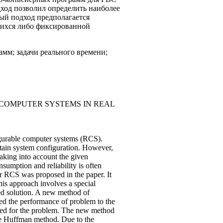
ход позволил определить наиболее
ый подход предполагается
щихся либо фиксированной
мм; задачи реального времени;
COMPUTER SYSTEMS IN REAL
figurable computer systems (RCS).
rtain system configuration. However,
aking into account the given
sumption and reliability is often
r RCS was proposed in the paper. It
his approach involves a special
zed solution. A new method of
ed the performance of problem to the
ired for the problem. The new method
the Huffman method. Due to the