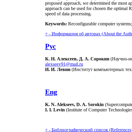
proposed approach, we determined the most app
approach can be used for chosen the optimal RC
speed of data processing.
Keywords:
Reconfigurable computer systems; 
+
-
Информация об авторах (About the Auth
Рус
К. Н. Алексеев, Д. А. Сорокин
(Научно-ис
alexseev91@mail.ru
И. И. Левин
(Институт компьютерных техн
Eng
K. N. Alekseev, D. A. Sorokin
(Supercompute
I. I. Levin
(Institute of Computer Technologies
+
-
Библиографический список (References