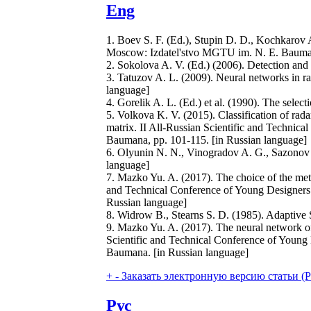
Eng
1. Boev S. F. (Ed.), Stupin D. D., Kochkarov A
Moscow: Izdatel'stvo MGTU im. N. E. Bauman
2. Sokolova A. V. (Ed.) (2006). Detection and
3. Tatuzov A. L. (2009). Neural networks in ra
language]
4. Gorelik A. L. (Ed.) et al. (1990). The sele
5. Volkova K. V. (2015). Classification of radar 
matrix. II All-Russian Scientific and Techni
Baumana, pp. 101-115. [in Russian language]
6. Olyunin N. N., Vinogradov A. G., Sazonov 
language]
7. Mazko Yu. A. (2017). The choice of the met
and Technical Conference of Young Designers
Russian language]
8. Widrow B., Stearns S. D. (1985). Adaptive 
9. Mazko Yu. A. (2017). The neural network o
Scientific and Technical Conference of Youn
Baumana. [in Russian language]
+
-
Заказать электронную версию статьи (Purch
Рус