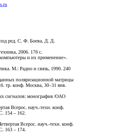
s.ru
д ред. С. Ф. Боева, Д. Д.
ехника, 2006. 176 с.
рокомпьютеры и их применение».
ика. М.: Радио и связь, 1990. 240
ы данных поляризационной матрицы
. тр. конф. Москва, 30–31 янв.
ных сигналов: монография /ОАО
тая Всерос. науч.-техн. конф.
. 154 – 162.
етвертая Всерос. науч.-техн. конф.
. 163 – 174.