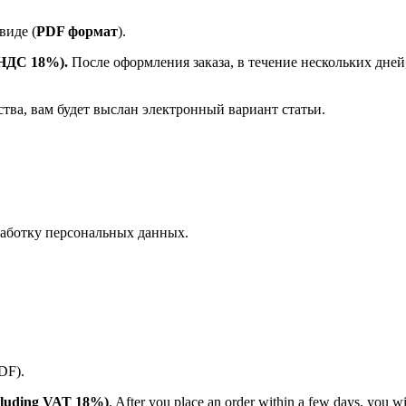
виде (
PDF формат
).
е НДС 18%).
После оформления заказа, в течение нескольких дней
ства, вам будет выслан электронный вариант статьи.
аботку персональных данных.
PDF).
(including VAT 18%)
. After you place an order within a few days, you w