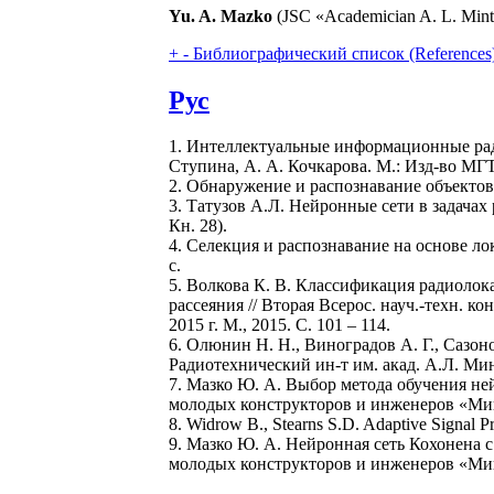
Yu. A. Mazko
(JSC «Academician A. L. Mints
+
-
Библиографический список (References
Рус
1. Интеллектуальные информационные радио
Ступина, А. А. Кочкарова. М.: Изд-во МГТУ
2. Обнаружение и распознавание объектов 
3. Татузов А.Л. Нейронные сети в задачах
Кн. 28).
4. Селекция и распознавание на основе лок
с.
5. Волкова К. В. Классификация радиоло
рассеяния // Вторая Всерос. науч.-техн. 
2015 г. М., 2015. С. 101 – 114.
6. Олюнин Н. Н., Виноградов А. Г., Сазо
Радиотехнический ин-т им. акад. А.Л. Минца
7. Мазко Ю. А. Выбор метода обучения ней
молодых конструкторов и инженеров «Минцев
8. Widrow B., Stearns S.D. Adaptive Signal Pr
9. Мазко Ю. А. Нейронная сеть Кохонена с
молодых конструкторов и инженеров «Минцев