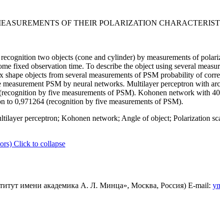
MEASUREMENTS OF THEIR POLARIZATION CHARACTERIST
f recognition two objects (cone and cylinder) by measurements of polari
r some fixed observation time. To describe the object using several meas
 shape objects from several measurements of PSM probability of correct
e measurement PSM by neural networks. Multilayer perceptron with arch
34 (recognition by five measurements of PSM). Kohonen network with 40 
tion to 0,971264 (recognition by five measurements of PSM).
ilayer perceptron; Kohonen network; Angle of object; Polarization sca
ors)
Click to collapse
итут имени академика А. Л. Минца», Москва, Россия) E-mail:
ym