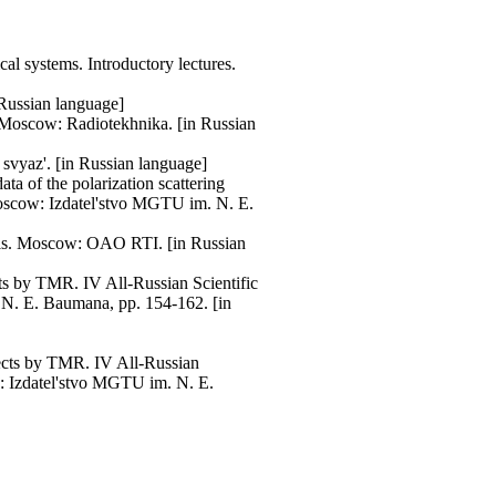
al systems. Introductory lectures.
 Russian language]
n. Moscow: Radiotekhnika. [in Russian
 svyaz'. [in Russian language]
data of the polarization scattering
Moscow: Izdatel'stvo MGTU im. N. E.
nals. Moscow: OAO RTI. [in Russian
cts by TMR. IV All-Russian Scientific
N. E. Baumana, pp. 154-162. [in
ects by TMR. IV All-Russian
: Izdatel'stvo MGTU im. N. E.