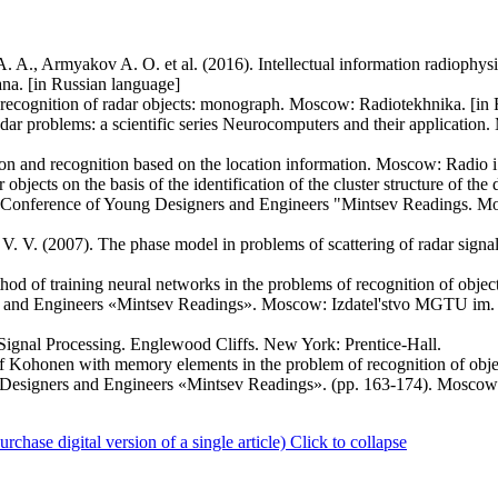
. A., Armyakov A. O. et al. (2016). Intellectual information radiophysic
a. [in Russian language]
 recognition of radar objects: monograph. Moscow: Radiotekhnika. [in
dar problems: a scientific series Neurocomputers and their applicatio
ction and recognition based on the location information. Moscow: Radio i
objects on the basis of the identification of the cluster structure of the 
cal Conference of Young Designers and Engineers "Mintsev Readings. 
V. V. (2007). The phase model in problems of scattering of radar sig
hod of training neural networks in the problems of recognition of obje
 and Engineers «Mintsev Readings». Moscow: Izdatel'stvo MGTU im. 
Signal Processing. Englewood Cliffs. New York: Prentice-Hall.
f Kohonen with memory elements in the problem of recognition of obj
g Designers and Engineers «Mintsev Readings». (pp. 163-174). Moscow
ase digital version of a single article)
Click to collapse