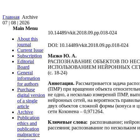
Главная
Archive
07 | 08 | 2026
Main Menu
10.14489/vkit.2018.09.pp.018-024
About this
journal
DOI: 10.14489/vkit.2018.09.pp.018-024
Current Issue
Subscription
Мазко Ю. А.
Editorial
РАСПОЗНАВАНИЕ ОБЪЕКТОВ ПО НЕ
Board
ИСПОЛЬЗОВАНИЕМ НЕЙРОННЫХ СЕ
General
(c. 18-24)
information
Аннотация.
Рассматривается задача распо
for authors
(ПМР) при вращении объекта относительно
Purchase
не одно, а несколько измерений ПМР, вып
digital version
нейронных сетей, на вероятность правил
of a single
двух объектов сложной формы (конуса и 
article
сети Кохонена – 0,971264.
Archive
Publication
Ключевые слова:
распознавание; нейрон
ethics and
рассеяния; распознавание по нескольким
publication
malpractice