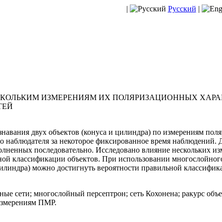
|
Русский
|
СКОЛЬКИМ ИЗМЕРЕНИЯМ ИХ ПОЛЯРИЗАЦИОННЫХ ХАРА
ТЕЙ
знавания двух объектов (конуса и цилиндра) по измерениям по
 наблюдателя за некоторое фиксированное время наблюдений. Д
олненных последовательно. Исследовано влияние нескольких из
ьной классификации объектов. При использовании многослойного
цилиндра) можно достигнуть вероятности правильной классифик
ные сети; многослойный персептрон; сеть Кохонена; ракурс объ
 измерениям ПМР.