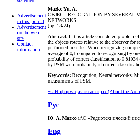
statement
Mazko Yu. A.
OBJECT RECOGNITION BY SEVERAL 
Advertisement
NETWORKS
in this journal
(pp. 18-24)
Advertisement
on the web
Abstract.
In this article considered problem o
site
the objects rotates relative to the observer fo
Contact
performed in series. When recognizing complex
information
average of 0,1 compared to recognizing by on
probability of correct classification to 0,810
by PSM with probability of correct classifica
Keywords:
Recognition; Neural networks; Mult
measurments of PSM.
+
-
Информация об авторах (About the Auth
Рус
Ю. А. Мазко
(АО «Радиотехнический инст
Eng