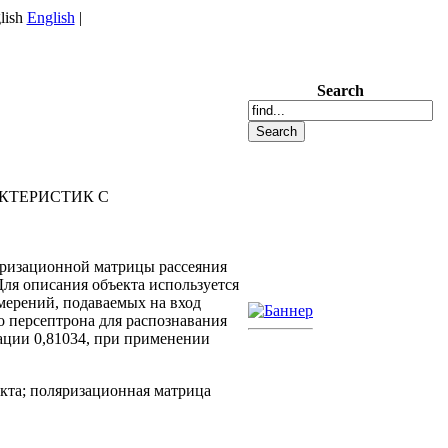
English
|
Search
КТЕРИСТИК С
ляризационной матрицы рассеяния
ля описания объекта используется
мерений, подаваемых на вход
 персептрона для распознавания
ации 0,81034, при применении
екта; поляризационная матрица