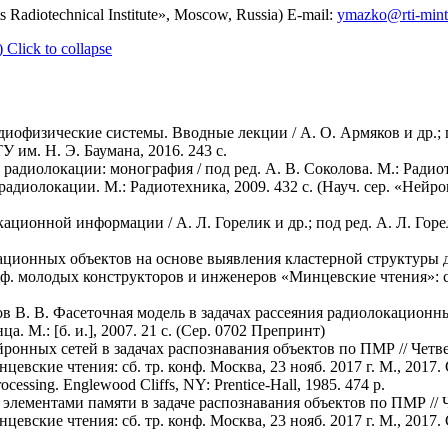
 Radiotechnical Institute», Moscow, Russia) E-mail:
ymazko@rti-mint
)
Click to collapse
физические системы. Вводные лекции / А. О. Армяков и др.; по
 им. Н. Э. Баумана, 2016. 243 с.
радиолокации: монография / под ред. А. В. Соколова. М.: Радиот
 радиолокации. М.: Радиотехника, 2009. 432 с. (Науч. сер. «Ней
ационной информации / А. Л. Горелик и др.; под ред. А. Л. Горел
кационных объектов на основе выявления кластерной структур
конф. молодых конструкторов и инженеров «Минцевские чтения»: сб
нов В. В. Фасеточная модель в задачах рассеяния радиолокацион
. М.: [б. и.], 2007. 21 с. (Сер. 0702 Препринт)
ронных сетей в задачах распознавания объектов по ПМР // Четвер
ские чтения: сб. тр. конф. Москва, 23 нояб. 2017 г. М., 2017. С
ocessing. Englewood Cliffs, NY: Prentice-Hall, 1985. 474 p.
 элементами памяти в задаче распознавания объектов по ПМР // Ч
ские чтения: сб. тр. конф. Москва, 23 нояб. 2017 г. М., 2017. С