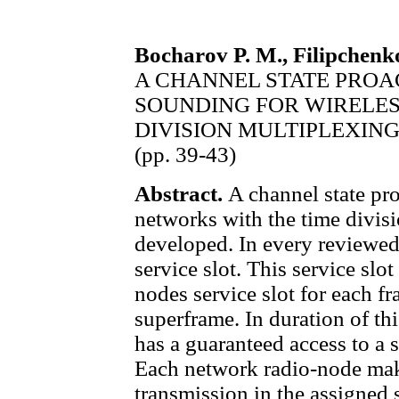
Bocharov P. M., Filipchenk
A CHANNEL STATE PROA
SOUNDING FOR WIRELES
DIVISION MULTIPLEXIN
(pp. 39-43)
Abstract.
A channel state pr
networks with the time divis
developed. In every reviewed
service slot. This service slot
nodes service slot for each f
superframe. In duration of th
has a guaranteed access to a s
Each network radio-node mak
transmission in the assigned s