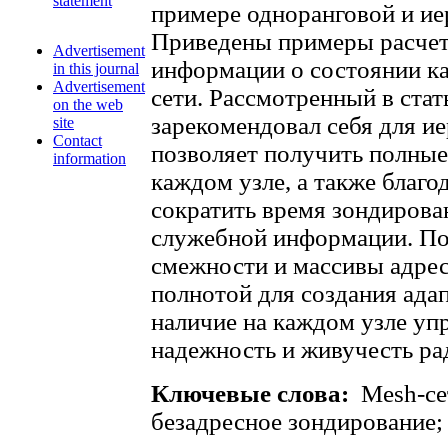
statement
примере одноранговой и ие
Приведены примеры расчет
Advertisement
информации о состоянии ка
in this journal
Advertisement
сети. Рассмотренный в ста
on the web
зарекомендовал себя для ие
site
Contact
позволяет получить полны
information
каждом узле, а также благо
сократить время зондирова
служебной информации. П
смежности и массивы адре
полнотой для создания ада
наличие на каждом узле у
надежность и живучесть ра
Ключевые слова:
Mesh-се
безадресное зондирование; 