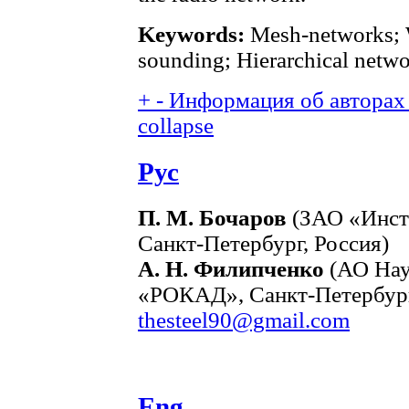
Keywords:
Mesh-networks; W
sounding; Hierarchical netwo
+
-
Информация об авторах 
collapse
Рус
П. М. Бочаров
(ЗАО «Инст
Санкт-Петербург, Россия)
А. Н. Филипченко
(АО Нау
«РОКАД», Санкт-Петербург,
thesteel90@gmail.com
Eng