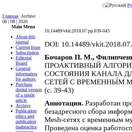
|
Ру
Главная
Archive
06 | 08 | 2026
Main Menu
10.14489/vkit.2018.07.pp.039-043
About this
journal
DOI: 10.14489/vkit.2018.07
Current Issue
Subscription
Бочаров П. М., Филипченк
Editorial
Board
ПРОАКТИВНЫЙ АЛГОРИ
General
СОСТОЯНИЯ КАНАЛА Д
information
for authors
СЕТЕЙ С ВРЕМЕННЫ́М
Purchase
(c. 39-43)
digital version
of a single
article
Аннотация.
Разработан пр
Archive
безадресного сбора информ
Publication
ethics and
Mesh-сетях с временны́м м
publication
Проведена оценка работосп
malpractice