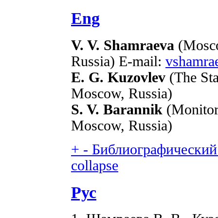
Eng
V. V. Shamraeva
(Mosco
Russia) E-mail:
vshamra
E. G. Kuzovlev
(The St
Moscow, Russia)
S. V. Barannik
(Monitor
Moscow, Russia)
+
-
Библиографический 
collapse
Рус