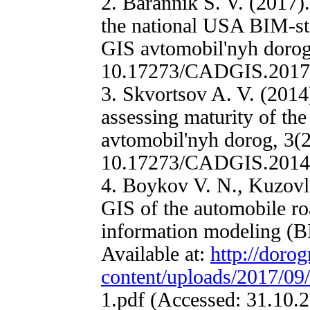
2. Barannik S. V. (2017)
the national USA BIM-
GIS avtomobil'nyh dorog,
10.17273/CADGIS.2017.1
3. Skvortsov A. V. (2014
assessing maturity of th
avtomobil'nyh dorog, 3(2
10.17273/CADGIS.2014.2
4. Boykov V. N., Kuzovle
GIS of the automobile ro
information modeling (BI
Available at:
http://doro
content/uploads/2017/09/
1.pdf (Accessed: 31.10.2