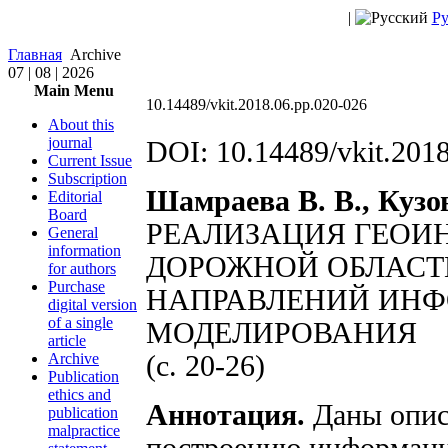
|
Ру
Главная
Archive
07 | 08 | 2026
Main Menu
10.14489/vkit.2018.06.pp.020-026
About this
journal
DOI: 10.14489/vkit.201
Current Issue
Subscription
Шамраева В. В., Кузов
Editorial
Board
РЕАЛИЗАЦИЯ ГЕОИ
General
information
ДОРОЖНОЙ ОБЛАСТИ
for authors
Purchase
НАПРАВЛЕНИЙ ИН
digital version
of a single
МОДЕЛИРОВАНИЯ
article
Archive
(с. 20-26)
Publication
ethics and
Аннотация.
Даны опис
publication
malpractice