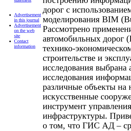
построению информаци
statement
дорог с использование
Advertisement
моделирования BIM (Bui
in this journal
Advertisement
Рассмотрено применен
on the web
site
автомобильных дорог 
Contact
технико-экономическом
information
строительстве и экспл
исследования выбрана 
исследования информа
различные объекты на 
искусственные сооружен
инструмент управления
инфраструктуры. Прив
о том, что ГИС АД – с