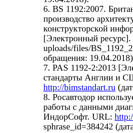
6. BS 1192:2007. Брита
производство архитект
конструкторской инфо
[Электронный ресурс]
uploads/files/BS_1192_
обращения: 19.04.2018)
7. PAS 1192-2:2013 [Эл
стандарты Англии и С
http://bimstandart.ru
(дат
8. Росавтодор использ
работы с данными диаг
ИндорСофт. URL:
http:
sphrase_id=384242 (дат