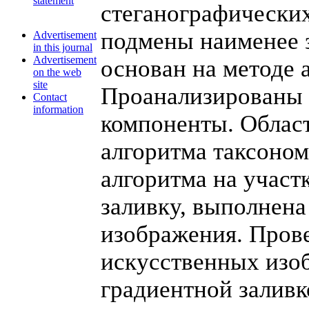
statement
стеганографических
подмены наименее 
Advertisement
in this journal
Advertisement
основан на методе 
on the web
site
Проанализированы 
Contact
information
компоненты. Облас
алгоритма таксоно
алгоритма на участ
заливку, выполнена
изображения. Пров
искусственных изо
градиентной залив