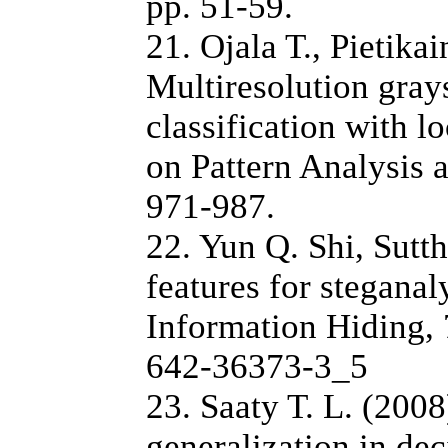
pp. 51-59.
21. Ojala T., Pietik
Multiresolution grays
classification with l
on Pattern Analysis 
971-987.
22. Yun Q. Shi, Sutt
features for stegana
Information Hiding, 
642-36373-3_5
23. Saaty T. L. (200
generalization in de