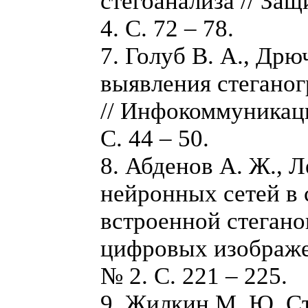
стегоанализа // З
4. С. 72 – 78.
7. Голуб В. А., Др
выявления стегано
// Инфокоммуникаци
С. 44 – 50.
8. Абденов А. Ж., 
нейронных сетей в
встроенной стеган
цифровых изображен
№ 2. C. 221 – 225.
9. Жилкин М. Ю. С