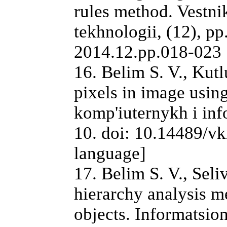
rules method. Vestni
tekhnologii, (12), pp
2014.12.pp.018-023 
16. Belim S. V., Kut
pixels in image using
komp'iuternykh i inf
10. doi: 10.14489/vk
language]
17. Belim S. V., Seli
hierarchy analysis m
objects. Informatsio