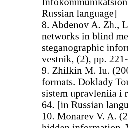
Infokommunikatsionny
Russian language]
8. Abdenov A. Zh., L
networks in blind m
steganographic infor
vestnik, (2), pp. 221
9. Zhilkin M. Iu. (20
formats. Doklady To
sistem upravleniia i 
64. [in Russian lang
10. Monarev V. A. (2
hidden information. 