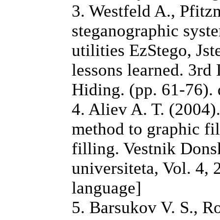
3. Westfeld A., Pfit
steganographic syste
utilities EzStego, Js
lessons learned. 3rd
Hiding. (pp. 61-76)
4. Aliev A. T. (2004
method to graphic fi
filling. Vestnik Do
universiteta, Vol. 4,
language]
5. Barsukov V. S., R