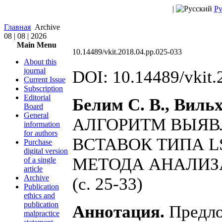
|
Ру
Главная
Archive
08 | 08 | 2026
Main Menu
10.14489/vkit.2018.04.pp.025-033
About this
journal
DOI: 10.14489/vkit.
Current Issue
Subscription
Editorial
Белим С. В., Вильх
Board
General
АЛГОРИТМ ВЫЯВ
information
for authors
ВСТАВОК ТИПА 
Purchase
digital version
МЕТОДА АНАЛИЗ
of a single
article
Archive
(c. 25-33)
Publication
ethics and
publication
Аннотация.
Предло
malpractice