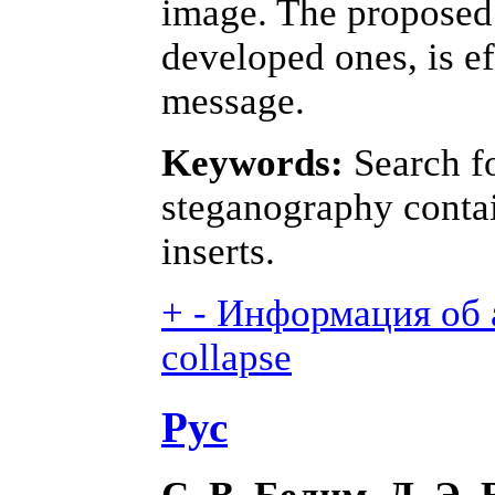
image. The proposed 
developed ones, is eff
message.
Keywords:
Search fo
steganography conta
inserts.
+
-
Информация об а
collapse
Рус