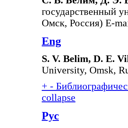
С. В. Белим, Д. Э.
государственный ун
Омск, Россия) E-ma
Eng
S. V. Belim, D. E. V
University, Omsk, R
+
-
Библиографическ
collapse
Рус