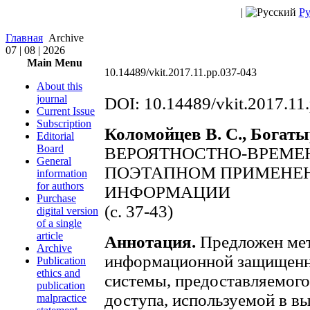
|
Ру
Главная
Archive
07 | 08 | 2026
Main Menu
10.14489/vkit.2017.11.pp.037-043
About this
journal
DOI: 10.14489/vkit.2017.11
Current Issue
Subscription
Коломойцев В. С., Богаты
Editorial
Board
ВЕРОЯТНОСТНО-ВРЕМЕ
General
ПОЭТАПНОМ ПРИМЕНЕН
information
for authors
ИНФОРМАЦИИ
Purchase
(c. 37-43)
digital version
of a single
article
Аннотация.
Предложен мет
Archive
информационной защищенн
Publication
ethics and
системы, предоставляемог
publication
доступа, используемой в в
malpractice