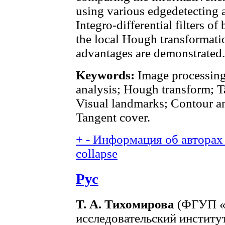
using various edgedetecting 
Integro-differential filters o
the local Hough transformati
advantages are demonstrated.
Keywords:
Image processing
analysis; Hough transform; T
Visual landmarks; Contour a
Tangent cover.
+
-
Информация об авторах 
collapse
Рус
Т. А. Тихомирова
(ФГУП «Г
исследовательский инстит