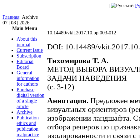
|
Ру
Главная
Archive
07 | 08 | 2026
Main Menu
10.14489/vkit.2017.10.pp.003-012
About this
journal
DOI: 10.14489/vkit.2017.10
Current Issue
Subscription
Тихомирова Т. А.
Editorial
Board
МЕТОД ВЫБОРА ВИЗУАЛ
General
ЗАДАЧИ НАВЕДЕНИЯ
information
for authors
(c. 3-12)
Purchase
digital version
Аннотация.
Предложен мет
of a single
article
визуальных ориентиров (ре
Archive
изображении ландшафта. 
Publication
ethics and
отбора реперов по признак
publication
изолированности и связи 
malpractice