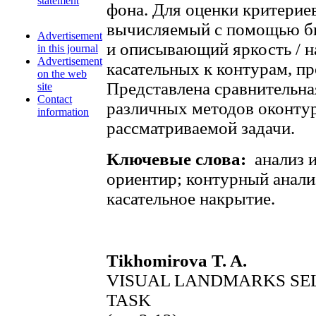
statement
фона. Для оценки критерие
вычисляемый с помощью б
Advertisement
и описывающий яркость / н
in this journal
Advertisement
касательных к контурам, п
on the web
Представлена сравнительна
site
Contact
различных методов оконтур
information
рассматриваемой задачи.
Ключевые слова:
анализ 
ориентир; контурный анали
касательное накрытие.
Tikhomirova T. A.
VISUAL LANDMARKS SEL
TASK