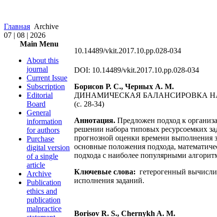
Главная
Archive
07 | 08 | 2026
Main Menu
10.14489/vkit.2017.10.pp.028-034
About this
journal
DOI: 10.14489/vkit.2017.10.pp.028-034
Current Issue
Subscription
Борисов Р. С., Черных А. М.
Editorial
ДИНАМИЧЕСКАЯ БАЛАНСИРОВКА Н
Board
(c. 28-34)
General
Аннотация.
Предложен подход к организа
information
решении набора типовых ресурсоемких за
for authors
прогнозной оценки времени выполнения з
Purchase
основные положения подхода, математиче
digital version
подхода с наиболее популярными алгорит
of a single
article
Ключевые слова:
гетерогенный вычислит
Archive
исполнения заданий.
Publication
ethics and
publication
malpractice
Borisov R. S., Chernykh A. M.