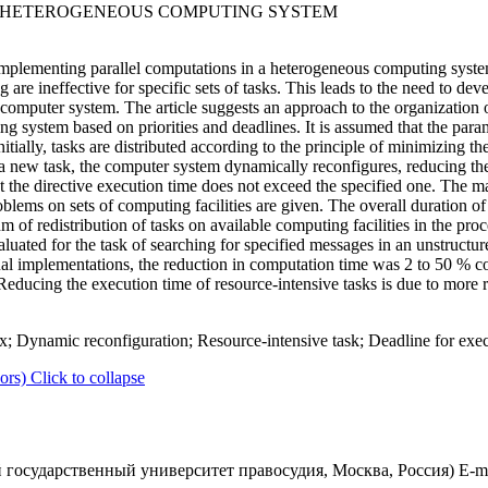
 HETEROGENEOUS COMPUTING SYSTEM
implementing parallel computations in a heterogeneous computing syste
re ineffective for specific sets of tasks. This leads to the need to deve
e computer system. The article suggests an approach to the organization
system based on priorities and deadlines. It is assumed that the parame
itially, tasks are distributed according to the principle of minimizing th
of a new task, the computer system dynamically reconfigures, reducing t
at the directive execution time does not exceed the specified one. The m
oblems on sets of computing facilities are given. The overall duration of
thm of redistribution of tasks on available computing facilities in the pro
luated for the task of searching for specified messages in an unstruct
ual implementations, the reduction in computation time was 2 to 50 %
ucing the execution time of resource-intensive tasks is due to more ra
Dynamic reconfiguration; Resource-intensive task; Deadline for execu
ors)
Click to collapse
 государственный университет правосудия, Москва, Россия) E-m