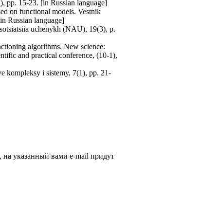
1), pp. 15-23. [in Russian language]
sed on functional models. Vestnik
in Russian language]
ssotsiatsiia uchenykh (NAU), 19(3), p.
nctioning algorithms. New science:
ntific and practical conference, (10-1),
e kompleksy i sistemy, 7(1), pp. 21-
, на указанный вами e-mail придут