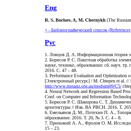
Eng
R. S. Borisov, A. M. Chernykh
(The Russian 
+
-
Библиографический список (References
Рус
1. Ловцов Д. А. Информационная теория эрга
2. Борисов Р. С. Пакетная обработка эле
науке, технике, образовании: сб. науч. тр.
2016. С. 47 – 48.
3. Performance Evaluation and Optimization 
[Электронный ресурс] / M. Chtepen et al. //
http://www.mssanz.org.au/modsim09/C5/
chte
4. Neural Network and Regression Based Proces
Conf. on Computer and Information Technolog
5. Борисов Р. С. Шакирова С. Т. Динами
архитектуры // Изв. ВА РВСН. 2016. Т. 265, 
6. Емельянов Д. М., Потехин П. А., Топор
образование. 2016. Т. 20, № 3. С. 4 – 8.
7. Прихожий А. А., Фролов О. М. Исследо
15 – 23.