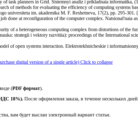
 of task planners in Grid. Sistemnyi analiz i prikladnaia informatika, (
earch of methods for evaluating the efficiency of computing systems ba
o universiteta im. akademika M. F. Reshetneva, 17(2), pp. 295-301. [
e job done at reconfiguration of the computer complex. Natsional'naia a
curity of a heterogeneous computing complex from distortions of the fu
uka: strategii i vektory razvitiia): proceedings of the International scie
del of open systems interaction. Elektrotekhnicheskie i informatsionny
ase digital version of a single article)
Click to collapse
виде (
PDF формат
).
е НДС 18%).
После оформления заказа, в течение нескольких дней
ства, вам будет выслан электронный вариант статьи.