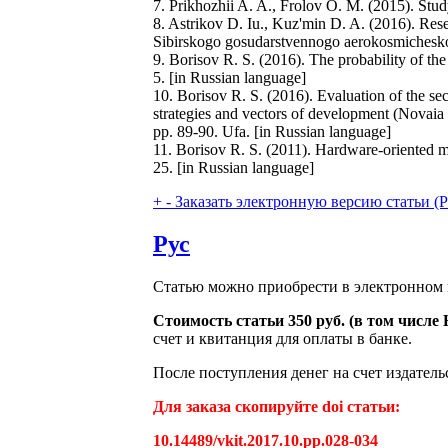
7. Prikhozhii A. A., Frolov O. M. (2015). Study
8. Astrikov D. Iu., Kuz'min D. A. (2016). Res
Sibirskogo gosudarstvennogo aerokosmicheskog
9. Borisov R. S. (2016). The probability of th
5. [in Russian language]
10. Borisov R. S. (2016). Evaluation of the se
strategies and vectors of development (Novaia na
pp. 89-90. Ufa. [in Russian language]
11. Borisov R. S. (2011). Hardware-oriented mo
25. [in Russian language]
+
-
Заказать электронную версию статьи (Purch
Рус
Статью можно приобрести в электронном 
Стоимость статьи 350 руб. (в том числ
счет и квитанция для оплаты в банке.
После поступления денег на счет издатель
Для заказа скопируйте doi статьи:
10.14489/vkit.2017.10.pp.028-034