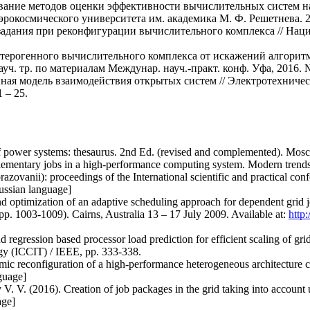
дование методов оценки эффективности вычислительных систем 
рокосмического университета им. академика М. Ф. Решетнева. 201
 задания при реконфигурации вычислительного комплекса // Нац
етерогенного вычислительного комплекса от искажений алгорит
ауч. тр. по материалам Междунар. науч.-практ. конф. Уфа, 2016. №
нная модель взаимодействия открытых систем // Электротехнич
 – 25.
of power systems: thesaurus. 2nd Ed. (revised and complemented). Mos
elementary jobs in a high-performance computing system. Modern trends
azovanii): proceedings of the International scientific and practical co
Russian language]
nd optimization of an adaptive scheduling approach for dependent grid
003-1009). Cairns, Australia 13 – 17 July 2009. Available at:
http
 regression based processor load prediction for efficient scaling of gri
y (ICCIT) / IEEE, pp. 333-338.
mic reconfiguration of a high-performance heterogeneous architecture 
guage]
V. V. (2016). Creation of job packages in the grid taking into account 
age]