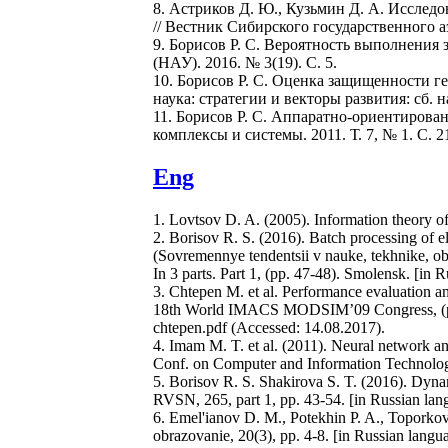
8. Астриков Д. Ю., Кузьмин Д. А. Иссле
// Вестник Сибирского государственного аэ
9. Борисов Р. С. Вероятность выполнения
(НАУ). 2016. № 3(19). С. 5.
10. Борисов Р. С. Оценка защищенности г
наука: стратегии и векторы развития: сб. н
11. Борисов Р. С. Аппаратно-ориентирова
комплексы и системы. 2011. Т. 7, № 1. С. 21
Eng
1. Lovtsov D. A. (2005). Information theory 
2. Borisov R. S. (2016). Batch processing of 
(Sovremennye tendentsii v nauke, tekhnike, obr
In 3 parts. Part 1, (pp. 47-48). Smolensk. [in 
3. Chtepen M. et al. Performance evaluation a
18th World IMACS MODSIM’09 Congress, (pp. 1
chtepen.pdf (Accessed: 14.08.2017).
4. Imam M. T. et al. (2011). Neural network and
Conf. on Computer and Information Technolog
5. Borisov R. S. Shakirova S. T. (2016). Dyna
RVSN, 265, part 1, pp. 43-54. [in Russian lan
6. Emel'ianov D. M., Potekhin P. A., Toporkov 
obrazovanie, 20(3), pp. 4-8. [in Russian langu