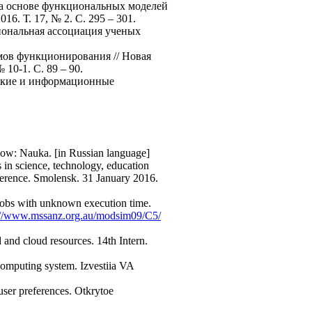
на основе функциональных моделей
6. Т. 17, № 2. С. 295 – 301.
иональная ассоциация ученых
мов функционирования // Новая
 10-1. С. 89 – 90.
еские и информационные
cow: Nauka. [in Russian language]
 in science, technology, education
nference. Smolensk. 31 January 2016.
 jobs with unknown execution time.
://www.mssanz.org.au/modsim09/C5/
d and cloud resources. 14th Intern.
computing system. Izvestiia VA
user preferences. Otkrytoe