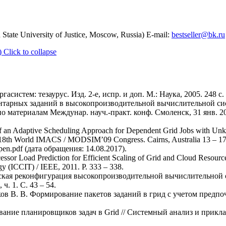
State University of Justice, Moscow, Russia) E-mail:
bestseller@bk.ru
)
Click to collapse
систем: тезаурус. Изд. 2-е, испр. и доп. М.: Наука, 2005. 248 с.
ментарных заданий в высокопроизводительной вычислительной си
 по материалам Междунар. науч.-практ. конф. Смоленск, 31 янв. 201
of an Adaptive Scheduling Approach for Dependent Grid Jobs with U
 18th World IMACS / MODSIM’09 Congress. Cairns, Australia 13 – 17
pen.pdf (дата обращения: 14.08.2017).
sor Load Prediction for Efficient Scaling of Grid and Cloud Resources 
y (ICCIT) / IEEE, 2011. Р. 333 – 338.
ческая реконфигурация высокопроизводительной вычислительной
ч. 1. С. 43 – 54.
ков В. В. Формирование пакетов заданий в грид с учетом предпо
вание планировщиков задач в Grid // Системный анализ и прикла