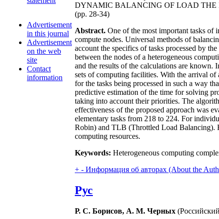
statement
DYNAMIC BALANCING OF LOAD THE
(pp. 28-34)
Advertisement
Abstract.
One of the most important tasks of 
in this journal
compute nodes. Universal methods of balancing a
Advertisement
account the specifics of tasks processed by th
on the web
between the nodes of a heterogeneous computing 
site
and the results of the calculations are known. In
Contact
sets of computing facilities. With the arrival 
information
for the tasks being processed in such a way th
predictive estimation of the time for solving pr
taking into account their priorities. The algori
effectiveness of the proposed approach was eva
elementary tasks from 218 to 224. For individ
Robin) and TLB (Throttled Load Balancing). Red
computing resources.
Keywords:
Heterogeneous computing complex; 
+
-
Информация об авторах (About the Auth
Рус
Р. С. Борисов, А. М. Черных
(Российский