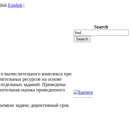
English
|
Search
Ы
го вычислительного комплекса при
лительных ресурсов на основе
 отдельных заданий. Приведены
нительная оценка приведенного
оемкие задачи; директивный срок