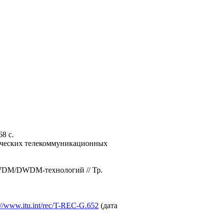
8 с.
тических телекоммуникационных
м WDM/DWDM-технологий // Тр.
://www.itu.int/rec/T-REC-G.652
(дата