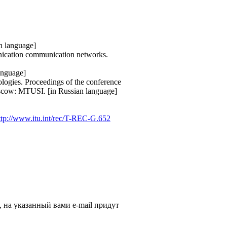
n language]
unication communication networks.
anguage]
ogies. Proceedings of the conference
oscow: MTUSI. [in Russian language]
ttp://www.itu.int/rec/T-REC-G.652
, на указанный вами e-mail придут