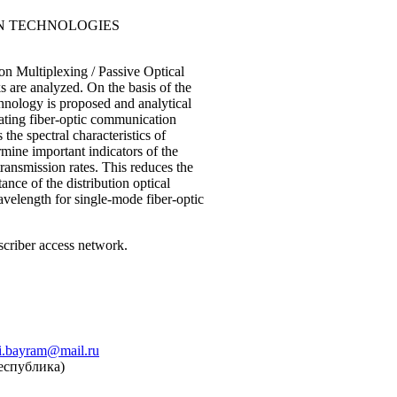
ON TECHNOLOGIES
n Multiplexing / Passive Optical
s are analyzed. On the basis of the
hnology is proposed and analytical
ating fiber-optic communication
the spectral characteristics of
rmine important indicators of the
ransmission rates. This reduces the
nce of the distribution optical
velength for single-mode fiber-optic
criber access network.
i.bayram@mail.ru
еспублика)