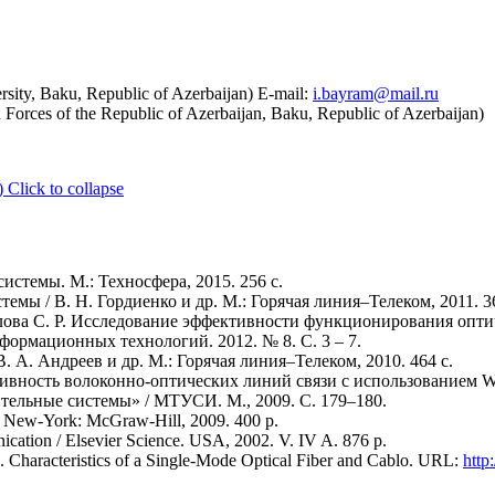
rsity, Baku, Republic of Azerbaijan) E-mail:
i.bayram@mail.ru
Forces of the Republic of Azerbaijan, Baku, Republic of Azerbaijan)
)
Click to collapse
стемы. М.: Техносфера, 2015. 256 с.
мы / В. Н. Гордиенко и др. М.: Горячая линия–Телеком, 2011. 36
айлова С. Р. Исследование эффективности функционирования оп
формационных технологий. 2012. № 8. С. 3 – 7.
 А. Андреев и др. М.: Горячая линия–Телеком, 2010. 464 с.
ктивность волоконно-оптических линий связи с использование
ельные системы» / МТУСИ. М., 2009. С. 179–180.
. New-York: McGraw-Hill, 2009. 400 p.
ication / Elsevier Science. USA, 2002. V. IV A. 876 p.
Characteristics of a Single-Mode Optical Fiber and Cablo. URL:
http