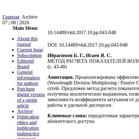
Главная
Archive
07 | 08 | 2026
Main Menu
10.14489/vkit.2017.10.pp.043-048
About this
journal
DOI: 10.14489/vkit.2017.10.pp.043-048
Current Issue
Subscription
Ибрагимов Б. Г., Исаев Я. С.
Editorial
МЕТОД РАСЧЕТА ПОКАЗАТЕЛЕЙ ВО
Board
(c. 43-48)
General
Аннотация.
Проанализирована эффективн
information
(Wavelength Division Multiplexing / Passi
for authors
сетей. Предложен метод расчета показат
Purchase
получены аналитические выражения, позв
digital version
зависимость коэффициента затухания от 
of a single
работы и удельной дисперсии.
article
Archive
Ключевые слова:
передаточные характер
Publication
абонентского доступа.
ethics and
publication
malpractice