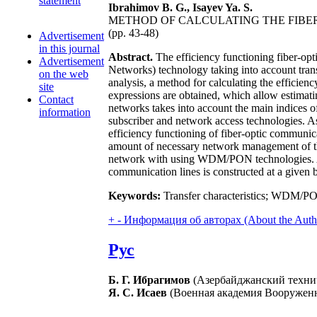
statement
Ibrahimov B. G., Isayev Ya. S.
METHOD OF CALCULATING THE FIBE
(pp. 43-48)
Advertisement
in this journal
Abstract.
The efficiency functioning fiber-op
Advertisement
Networks) technology taking into account transf
on the web
analysis, a method for calculating the efficie
site
expressions are obtained, which allow estimat
Contact
networks takes into account the main indices of 
information
subscriber and network access technologies. As 
efficiency functioning of fiber-optic communic
amount of necessary network management of the 
network with using WDM/PON technologies. A gr
communication lines is constructed at a given bi
Keywords:
Transfer characteristics; WDM/PON
+
-
Информация об авторах (About the Auth
Рус
Б. Г. Ибрагимов
(Азербайджанский технич
Я. С. Исаев
(Военная академия Вооруженн