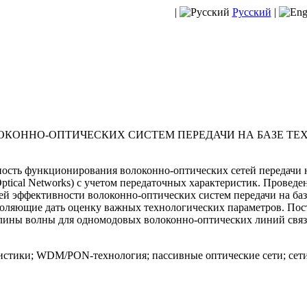
|
Русский
|
ЛОКОННО-ОПТИЧЕСКИХ СИСТЕМ ПЕРЕДАЧИ НА БАЗЕ Т
ость функционирования волоконно-оптических сетей передачи
ve Optical Networks) с учетом передаточных характеристик. Провед
елей эффективности волоконно-оптических систем передачи на 
оляющие дать оценку важных технологических параметров. Пост
длины волны для одномодовых волоконно-оптических линий связ
истики; WDM/PON-технология; пассивные оптические сети; сети 