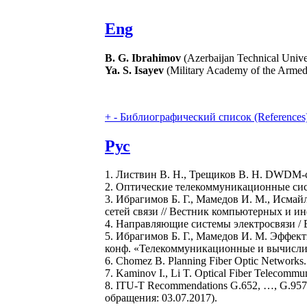
Eng
B. G. Ibrahimov
(Azerbaijan Technical Unive
Ya. S. Isayev
(Military Academy of the Armed 
+
-
Библиографический список (References
Рус
1. Листвин В. Н., Трещиков В. Н. DWDM-си
2. Оптические телекоммуникационные систе
3. Ибрагимов Б. Г., Мамедов И. М., Исм
сетей связи // Вестник компьютерных и ин
4. Направляющие системы электросвязи / В.
5. Ибрагимов Б. Г., Мамедов И. М. Эффе
конф. «Телекоммуникационные и вычислит
6. Chomez B. Planning Fiber Optic Networks
7. Kaminov I., Li T. Optical Fiber Telecommun
8. ITU-T Recommendations G.652, …, G.957. 
обращения: 03.07.2017).