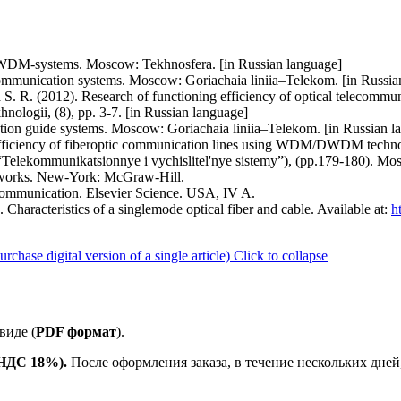
 DWDM-systems. Moscow: Tekhnosfera. [in Russian language]
ecommunication systems. Moscow: Goriachaia liniia–Telekom. [in Russia
S. R. (2012). Research of functioning efficiency of optical telecomm
nologii, (8), pp. 3-7. [in Russian language]
ation guide systems. Moscow: Goriachaia liniia–Telekom. [in Russian l
fficiency of fiberoptic communication lines using WDM/DWDM technol
Telekommunikatsionnye i vychislitel'nye sistemy”), (pp.179-180). M
etworks. New-York: McGraw-Hill.
lecommunication. Elsevier Science. USA, IV A.
racteristics of a singlemode optical fiber and cable. Available at:
h
ase digital version of a single article)
Click to collapse
виде (
PDF формат
).
е НДС 18%).
После оформления заказа, в течение нескольких дней