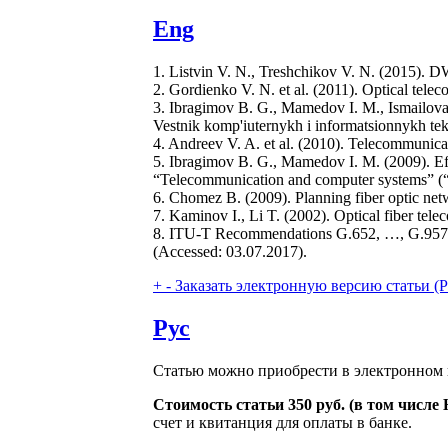
Eng
1. Listvin V. N., Treshchikov V. N. (2015).
2. Gordienko V. N. et al. (2011). Optical tel
3. Ibragimov B. G., Mamedov I. M., Ismailova 
Vestnik komp'iuternykh i informatsionnykh tekh
4. Andreev V. A. et al. (2010). Telecommunic
5. Ibragimov B. G., Mamedov I. M. (2009). E
“Telecommunication and computer systems” (“
6. Chomez B. (2009). Planning fiber optic n
7. Kaminov I., Li T. (2002). Optical fiber te
8. ITU-T Recommendations G.652, …, G.957. Cha
(Accessed: 03.07.2017).
+
-
Заказать электронную версию статьи (Purch
Рус
Статью можно приобрести в электронном 
Стоимость статьи 350 руб. (в том числ
счет и квитанция для оплаты в банке.