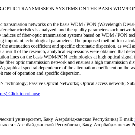
R-OPTIC TRANSMISSION SYSTEMS ON THE BASIS WDM/P
tic transmission networks on the basis WDM / PON (Wavelength Divisio
er characteristics is analyzed, and the quality parameters such network
ncy indices of fiber-optic transmission systems based on WDM / PON tec
ing important technological parameters. The proposed method for calcul
the attenuation coefficient and specific chromatic dispersion, as well as 
a result of the research, analytical expressions were obtained that dete
ation lines on the basis WDM/PON technologies at high optical signal t
fiber-optic transmission network and ensures a high transmission dista
aphical spectral dependence of the attenuation coefficient on the wa
t rate of operation and specific dispersion.
-technology; Passive Optical Networks; Optical access network; Subs
ors)
Click to collapse
еский университет, Баку, Азербайджанская Республика) E-mail:
ых сил Азербайджанской Республики, Баку, Азербайджанская Р