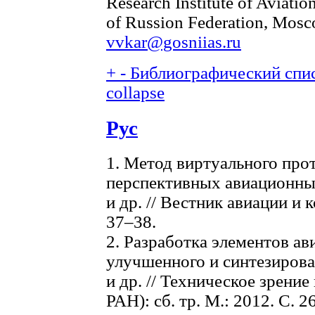
Research Institute of Aviatio
of Russion Federation, Mosc
vvkar@gosniias.ru
+
-
Библиографический спис
collapse
Рус
1. Метод виртуального про
перспективных авиационных
и др. // Вестник авиации и 
37–38.
2. Разработка элементов а
улучшенного и синтезирова
и др. // Техническое зрени
РАН): сб. тр. М.: 2012. С. 26