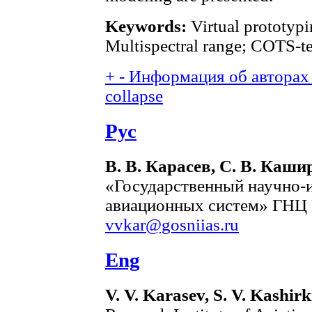
Keywords:
Virtual prototypi
Multispectral range; COTS-t
+
-
Информация об авторах 
collapse
Рус
В. В. Карасев, С. В. Каши
«Государственный научно-и
авиационных систем» ГНЦ Р
vvkar@gosniias.ru
Eng
V. V. Karasev, S. V. Kashir