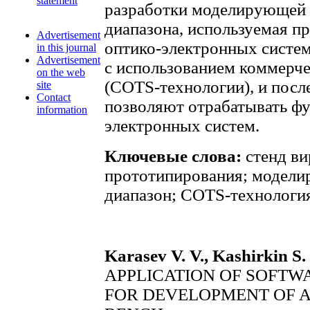
statement
разработки моделирующей 
диапазона, используемая п
Advertisement
оптико-электронных систем
in this journal
Advertisement
с использованием коммерч
on the web
(СОТS-технологии), и пос
site
Contact
позволяют отрабатывать ф
information
электронных систем.
Ключевые слова:
стенд ви
прототипирования; модели
диапазон; COTS-технологи
Karasev V. V., Kashirkin S.
APPLICATION OF SOFTW
FOR DEVELOPMENT OF 