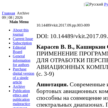
|
Ру
Главная
Archive
09 | 08 | 2026
Main Menu
10.14489/vkit.2017.09.pp.003-009
About this
journal
DOI: 10.14489/vkit.2017.09
Current Issue
Subscription
Карасев В. В., Каширкин С
Editorial
Board
ПРИМЕНЕНИЕ ПРОГРАМ
General
ДЛЯ ОТРАБОТКИ ПЕРС
information
for authors
АВИАЦИОННЫХ КОМПЛ
Purchase
(c. 3-9)
digital version
of a single
article
Аннотация.
Современные 
Archive
бортовых авиационных ком
Publication
ethics and
способны на совмещение и
publication
спектральных диапазонах. 
malpractice