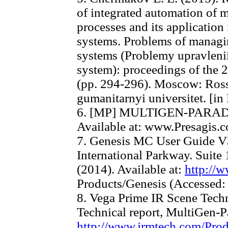
of integrated automation of 
processes and its applicatio
systems. Problems of managin
systems (Problemy upravleni
system): proceedings of the 2
(pp. 294-296). Moscow: Ross
gumanitarnyi universitet. [in
6. [MP] MULTIGEN-PARADI
Available at: www.Presagis.
7. Genesis MC User Guide V
International Parkway. Suite
(2014). Available at:
http://w
Products/Genesis (Accessed:
8. Vega Prime IR Scene Techn
Technical report, MultiGen-P
http://www.jrmtech.com/Prod