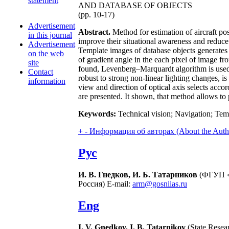
statement
AND DATABASE OF OBJECTS
(pp. 10-17)
Advertisement
Abstract.
Method for estimation of aircraft pos
in this journal
improve their situational awareness and reduce 
Advertisement
Template images of database objects generates 
on the web
of gradient angle in the each pixel of image fr
site
found, Levenberg–Marquardt algorithm is used 
Contact
robust to strong non-linear lighting changes, is
information
view and direction of optical axis selects accor
are presented. It shown, that method allows to
Keywords:
Technical vision; Navigation; Tem
+
-
Информация об авторах (About the Auth
Рус
И. В. Гнедков, И. Б. Татарников
(ФГУП «
Россия) E-mail:
arm@gosniias.ru
Eng
I. V. Gnedkov, I. B. Tatarnikov
(State Resear