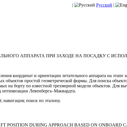
|
Русский
|
ЛЬНОГО АППАРАТА ПРИ ЗАХОДЕ НА ПОСАДКУ С ИСПО
ления координат и ориентации летательного аппарата на этапе з
ых объектов простой геометрической формы. Для поиска объекто
мых на борту по известной трехмерной модели объектов. Для в
д оптимизации Левенберга–Маквардта.
 навигация; поиск по эталону.
AFT POSITION DURING APPROACH BASED ON ONBOARD 