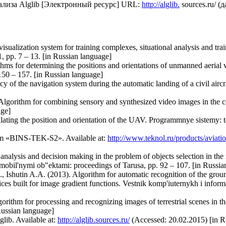
ализа Alglib [Электронный ресурс] URL:
http://alglib.
sources.ru/ (
 visualization system for training complexes, situational analysis and tr
1, pp. 7 – 13. [in Russian language]
hms for determining the positions and orientations of unmanned aerial 
150 – 157. [in Russian language]
y of the navigation system during the automatic landing of a civil ai
lgorithm for combining sensory and synthesized video images in the c
age]
ating the position and orientation of the UAV. Programmnye sistemy: teo
ystem «BINS-TEK-S2». Available at:
http://www.teknol.ru/products/aviatio
analysis and decision making in the problem of objects selection in the i
mobil'nymi ob"ektami: proceedings of Tarusa, pp. 92 – 107. [in Russia
 Ishutin A.A. (2013). Algorithm for automatic recognition of the groun
ces built for image gradient functions. Vestnik komp'iuternykh i inform
lgorithm for processing and recognizing images of terrestrial scenes in t
Russian language]
glib. Available at:
http://alglib.sources.ru/
(Accessed: 20.02.2015) [in R