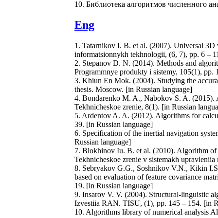
10. Библиотека алгоритмов численного ан
Eng
1. Tatarnikov I. B. et al. (2007). Universal 3D
informatsionnykh tekhnologii, (6, 7), pp. 6 – 1
2. Stepanov D. N. (2014). Methods and algorit
Programmnye produkty i sistemy, 105(1), pp. 
3. Khiun En Mok. (2004). Studying the accurac
thesis. Moscow. [in Russian language]
4. Bondarenko M. A., Nabokov S. A. (2015). A
Tekhnicheskoe zrenie, 8(1). [in Russian langu
5. Ardentov A. A. (2012). Algorithms for calcul
39. [in Russian language]
6. Specification of the inertial navigation s
Russian language]
7. Blokhinov Iu. B. et al. (2010). Algorithm of 
Tekhnicheskoe zrenie v sistemakh upravleniia 
8. Sebryakov G.G., Soshnikov V.N., Kikin I.S.,
based on evaluation of feature covariance matri
19. [in Russian language]
9. Insarov V. V. (2004). Structural-linguistic a
Izvestiia RAN. TISU, (1), pp. 145 – 154. [in 
10. Algorithms library of numerical analysis Al