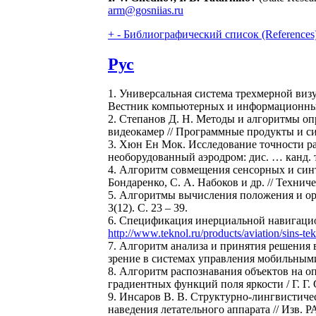
arm@gosniias.ru
+
-
Библиографический список (References
Рус
1. Универсальная система трехмерной визу
Вестник компьютерных и информационных те
2. Степанов Д. Н. Методы и алгоритмы о
видеокамер // Программные продукты и сис
3. Хюн Ен Мок. Исследование точности р
необорудованный аэродром: дис. … канд. те
4. Алгоритм совмещения сенсорных и син
Бондаренко, С. А. Набоков и др. // Техниче
5. Алгоритмы вычисления положения и ори
3(12). С. 23 – 39.
6. Спецификация инерциальной навигац
http://www.teknol.ru/products/aviation/sins-tek
7. Алгоритм анализа и принятия решения в
зрение в системах управления мобильными о
8. Алгоритм распознавания объектов на 
градиентных функций поля яркости / Г. Г.
9. Инсаров В. В. Структурно-лингвистиче
наведения летательного аппарата // Изв. Р