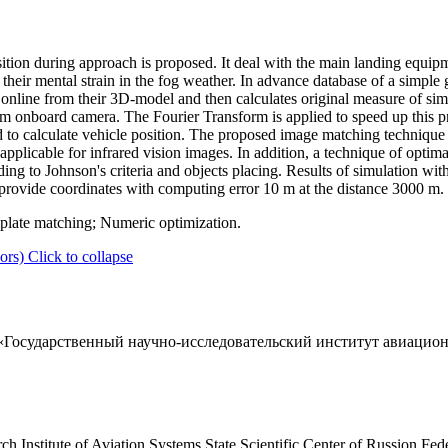
ition during approach is proposed. It deal with the main landing equipm
their mental strain in the fog weather. In advance database of a simple 
online from their 3D-model and then calculates original measure of simi
om onboard camera. The Fourier Transform is applied to speed up this pr
to calculate vehicle position. The proposed image matching technique
 applicable for infrared vision images. In addition, a technique of optima
ding to Johnson's criteria and objects placing. Results of simulation wit
 provide coordinates with computing error 10 m at the distance 3000 m.
plate matching; Numeric optimization.
ors)
Click to collapse
Государственный научно-исследовательский институт авиацио
ch Institute of Aviation Systems State Scientific Center of Russion Fe