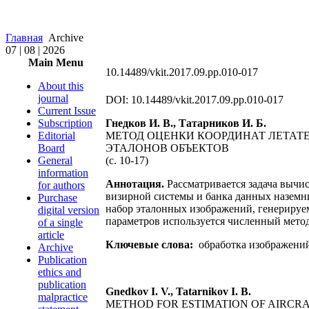
Главная
Archive
07 | 08 | 2026
Main Menu
10.14489/vkit.2017.09.pp.010-017
About this
journal
DOI: 10.14489/vkit.2017.09.pp.010-017
Current Issue
Subscription
Гнедков И. В., Татарников И. Б.
Editorial
МЕТОД ОЦЕНКИ КООРДИНАТ ЛЕТАТЕ
Board
ЭТАЛОНОВ ОБЪЕКТОВ
General
(c. 10-17)
information
Аннотация.
Рассматривается задача вычис
for authors
визирной системы и банка данных наземн
Purchase
набор эталонных изображений, генерируе
digital version
параметров используется численный мето
of a single
article
Ключевые слова:
обработка изображений;
Archive
Publication
ethics and
publication
Gnedkov I. V., Tatarnikov I. B.
malpractice
METHOD FOR ESTIMATION OF AIRCR