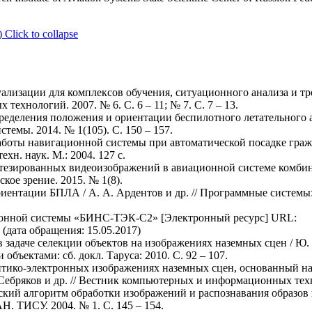
)
Click to collapse
ализации для комплексов обучения, ситуационного анализа и трен
хнологий. 2007. № 6. С. 6 – 11; № 7. С. 7 – 13.
пределения положения и ориентации беспилотного летательного
темы. 2014. № 1(105). С. 150 – 157.
аботы навигационной системы при автоматической посадке граж
хн. наук. М.: 2004. 127 с.
тезированных видеоизображений в авиационной системе комбин
ское зрение. 2015. № 1(8).
ентации БПЛА / А. А. Ардентов и др. // Программные системы:
ионной системы «БИНС-ТЭК-С2» [Электронный ресурс] URL:
(дата обращения: 15.05.2017)
 задаче селекции объектов на изображениях наземных сцен / Ю. Б
бъектами: сб. докл. Таруса: 2010. С. 92 – 107.
оптико-электронных изображениях наземных сцен, основанный н
 Себряков и др. // Вестник компьютерных и информационных техно
ский алгоритм обработки изображений и распознавания образов 
АН. ТИСУ. 2004. № 1. С. 145 – 154.