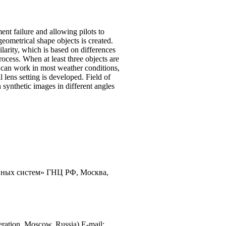
ent failure and allowing pilots to
geometrical shape objects is created.
larity, which is based on differences
ocess. When at least three objects are
 can work in most weather conditions,
l lens setting is developed. Field of
h synthetic images in different angles
нных систем» ГНЦ РФ, Москва,
deration, Moscow, Russia) E-mail: