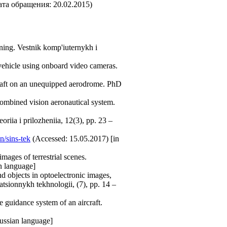
дата обращения: 20.02.2015)
aining. Vestnik komp'iuternykh i
vehicle using onboard video cameras.
rcraft on an unequipped aerodrome. PhD
ombined vision aeronautical system.
riia i prilozheniia, 12(3), pp. 23 –
n/sins-tek
(Accessed: 15.05.2017) [in
mages of terrestrial scenes.
n language]
d objects in optoelectronic images,
atsionnykh tekhnologii, (7), pp. 14 –
he guidance system of an aircraft.
ussian language]