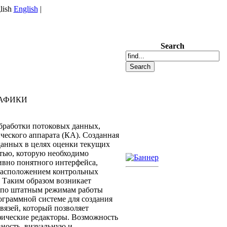
English
|
Search
РАФИКИ
бработки потоковых данных,
еского аппарата (КА). Созданная
данных в целях оценки текущих
тью, которую необходимо
ивно понятного интерфейса,
расположением контрольных
 Таким образом возникает
х по штатным режимам работы
ограммной системе для создания
вязей, который позволяет
фические редакторы. Возможность
ность, визуальную и