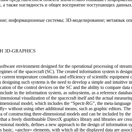
 а также наглядность и общее восприятие поступающих данных, 
ие; информационные системы; 3D-моделирование; метаязык опи
H 3D-GRAPHICS
software environment designed for the operational processing of strea
regimes of the spacecraft (SC). The created information system is design
he current temperature conditions and efficiency of scientific equipmen
designing such systems is the need to develop a simple and intuitive in
location of the control devices on the SC and the ability to compare dat
include in the information system, as subsystems, as a reference databas
-dimensional visualization of the spacecraft itself and the actual measur
dimensional model, which includes the “Spectr-RG”, the meta-language 
fly» without using other additional means, such as graphic editors. Th
dea of constructing three-dimensional models and can be included by the
hat a freely distributable DirectX graphics library and libraries are cr
mensional models, defines a new approach to the design of information 
 as basic, «anchor» elements, with which all the displayed data are assoc