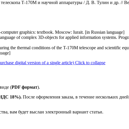
телескопа Т-170М и научной аппаратуры / Д. В. Тулин и др. // 
D-computer graphics: textbook. Moscow: Iurait. [in Russian language]
anguage of complex 3D-objects for applied information systems. Progr
nsuring the thermal conditions of the T-170M telescope and scientific e
guage]
ase digital version of a single article)
Click to collapse
виде (
PDF формат
).
е НДС 18%).
После оформления заказа, в течение нескольких дней
ства, вам будет выслан электронный вариант статьи.