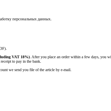
аботку персональных данных.
PDF).
(including VAT 18%)
. After you place an order within a few days, you w
receipt to pay in the bank.
unt we send you file of the article by e-mail.