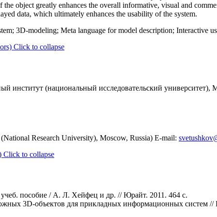
f the object greatly enhances the overall informative, visual and commer
played data, which ultimately enhances the usability of the system.
em; 3D-modeling; Meta language for model description; Interactive use
ors)
Click to collapse
й институт (национальный исследовательский университет), Мо
 (National Research University), Moscow, Russia) E-mail:
svetushkov
)
Click to collapse
еб. пособие / А. Л. Хейфец и др. // Юрайт. 2011. 464 c.
ложных 3D-объектов для прикладных информационных систем // 