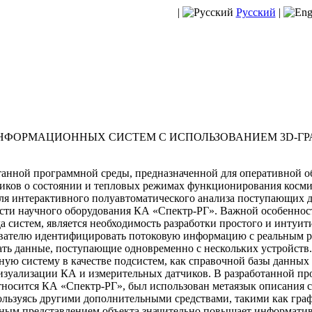
|
Русский
|
НФОРМАЦИОННЫХ СИСТЕМ С ИСПОЛЬЗОВАНИЕМ 3D-Г
анной программной среды, предназначенной для оперативной о
иков о состоянии и тепловых режимах функционирования космич
ля интерактивного полуавтоматического анализа поступающих 
сти научного оборудования КА «Спектр-РГ». Важной особеннос
а систем, является необходимость разработки простого и интуит
вателю идентифицировать потоковую информацию с реальным 
ть данные, поступающие одновременно с нескольких устройств.
ую систему в качестве подсистем, как справочной базы данны
изуализации КА и измерительных датчиков. В разработанной пр
носится КА «Спектр-РГ», был использован метаязык описания с
пользуясь другими дополнительными средствами, такими как гра
ным представлением объекта значительно повышает информатив