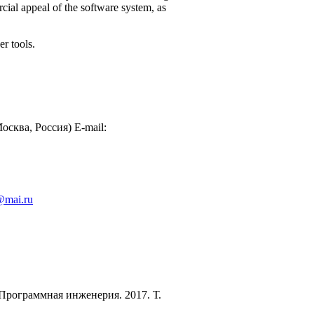
cial appeal of the software system, as
r tools.
сква, Россия) E-mail:
@mai.ru
Программная инженерия. 2017. Т.