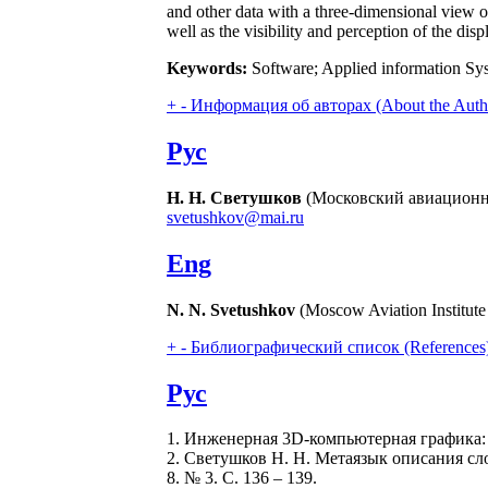
and other data with a three-dimensional view o
well as the visibility and perception of the dis
Keywords:
Software; Applied information Syst
+
-
Информация об авторах (About the Auth
Рус
Н. Н. Светушков
(Московский авиационны
svetushkov@mai.ru
Eng
N. N. Svetushkov
(Moscow Aviation Institute
+
-
Библиографический список (References
Рус
1. Инженерная 3D-компьютерная графика: уч
2. Светушков Н. Н. Метаязык описания с
8. № 3. C. 136 – 139.