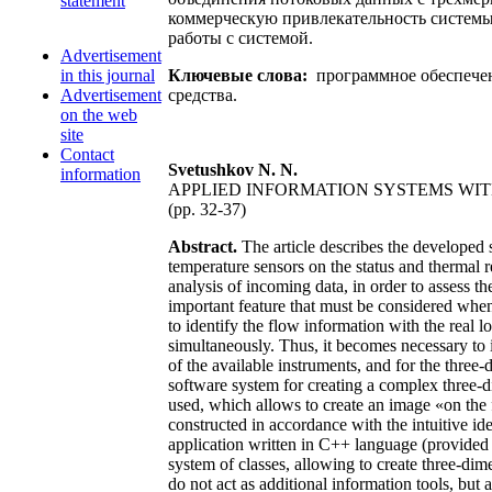
statement
коммерческую привлекательность системы,
работы с системой.
Advertisement
in this journal
Ключевые слова:
программное обеспечен
Advertisement
средства.
on the web
site
Contact
Svetushkov N. N.
information
APPLIED INFORMATION SYSTEMS WIT
(pp. 32-37)
Abstract.
The article describes the developed 
temperature sensors on the status and thermal 
analysis of incoming data, in order to assess t
important feature that must be considered when 
to identify the flow information with the real 
simultaneously. Thus, it becomes necessary to 
of the available instruments, and for the three
software system for creating a complex three-
used, which allows to create an image «on the 
constructed in accordance with the intuitive i
application written in C++ language (provided t
system of classes, allowing to create three-di
do not act as additional information tools, but