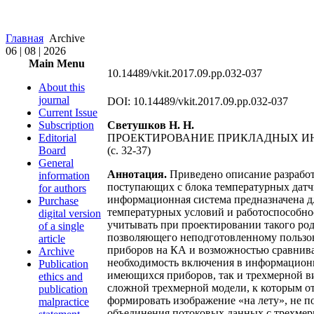
Главная
Archive
06 | 08 | 2026
Main Menu
10.14489/vkit.2017.09.pp.032-037
About this
journal
DOI: 10.14489/vkit.2017.09.pp.032-037
Current Issue
Subscription
Светушков Н. Н.
Editorial
ПРОЕКТИРОВАНИЕ ПРИКЛАДНЫХ И
Board
(c. 32-37)
General
Аннотация.
Приведено описание разработ
information
поступающих с блока температурных датч
for authors
информационная система предназначена д
Purchase
температурных условий и работоспособно
digital version
учитывать при проектировании такого род
of a single
позволяющего неподготовленному пользо
article
приборов на КА и возможностью сравнива
Archive
необходимость включения в информационн
Publication
имеющихся приборов, так и трехмерной в
ethics and
сложной трехмерной модели, к которым от
publication
формировать изображение «на лету», не 
malpractice
объединения потоковых данных с трехмер