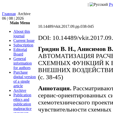
|
Ру
Главная
Archive
06 | 08 | 2026
Main Menu
10.14489/vkit.2017.09.pp.038-045
About this
journal
DOI: 10.14489/vkit.2017.09
Current Issue
Subscription
Гридин В. Н., Анисимов В.
Editorial
Board
АВТОМАТИЗАЦИЯ РАСЧ
General
СХЕМНЫХ ФУНКЦИЙ К 
information
for authors
ВНЕШНИХ ВОЗДЕЙСТВ
Purchase
(c. 38-45)
digital version
of a single
article
Аннотация.
Рассматривают
Archive
сервис-ориентированных с
Publication
ethics and
схемотехнического проекти
publication
чувствительности схемных
malpractice