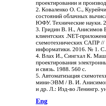
проектировании и производст
2. Коваленко О. С., Курейч
состояний облачных вычисл
ЮФУ. Технические науки. 20
3. Гридин В. Н., Анисимов 
клиентских .NET-приложен
схемотехнических САПР // 
информатики. 2016. № 1. C.
4. Влах И., Сингхал К. Ма
проектирования электронных
и связь. 1988. 560 с.
5. Автоматизация схемотех
мини-ЭВМ / В. И. Анисимов,
и др. Л.: Изд-во Ленингр. ун
Eng