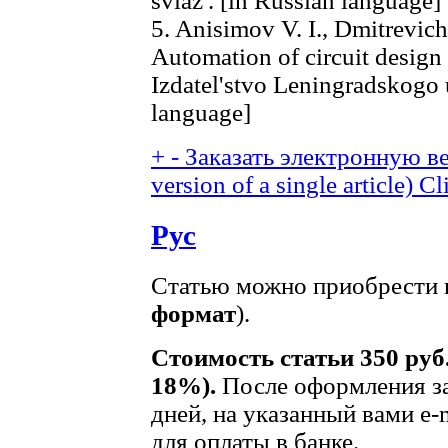
sviaz'. [in Russian language]
5. Anisimov V. I., Dmitrevich
Automation of circuit design
Izdatel'stvo Leningradskogo u
language]
+
-
Заказать электронную ве
version of a single article)
Cl
Рус
Статью можно приобрести в
формат
).
Стоимость статьи 350 руб
18%).
После оформления за
дней, на указанный вами e-
для оплаты в банке.