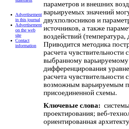
statement
параметров и внешних возд
варьируемых значений мог
Advertisement
двухполюсников и парамет
in this journal
Advertisement
источников, а также парам
on the web
воздействий (температура, д
site
Contact
Приводится методика постр
information
расчета чувствительности 
выбранному варьируемому
дифференцирования уравнен
расчета чувствительности 
возможным варьируемым п
присоединенной схемы.
Ключевые слова:
системы
проектирования; веб-технол
ориентированная архитекту