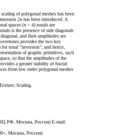
d scaling of polygonal meshes has been
dimension 2n has been introduced. A
nal spaces (n < 4) tonals are
onals is the presence of side diagonals
 diagonal, and their amplitudes are
f overtones provides the two key
m for tonal “inversion”, and hence,
presentation of graphic primitives, such
space, so that the amplitudes of the
vides a greater stability of fractal
rfaces from low order polygonal meshes
Texture; Scaling.
 РФ, Москва, Россия) E-mail:
», Москва, Россия)