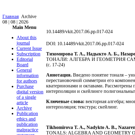
Главная
Archive
08 | 08 | 2026
Main Menu
10.14489/vkit.2017.06.pp.017-024
About this
journal
DOI: 10.14489/vkit.2017.06.pp.017-024
Current Issue
Subscription
Тихомирова Т. А., Надыкто А. Б., Назар
Editorial
ТОНАЛИ: АЛГЕБРА И ГЕОМЕТРИЯ С
Board
(c. 17-24)
General
Аннотация.
Введено понятие тоналя – уни
information
перестановочной симметрии его компонент
for authors
кватернионами и октавами. Рассмотрены 
Purchase
интерполяции и скейлинге полигональных
digital version
of a single
Ключевые слова:
векторная алгебра; мн
article
интерполяция; текстура; скейлинг.
Archive
Publication
ethics and
publication
Tikhomirova T. A., Nadykto A. B., Nazare
malpractice
TONALS: ALGEBRA AND GEOMETRY OF