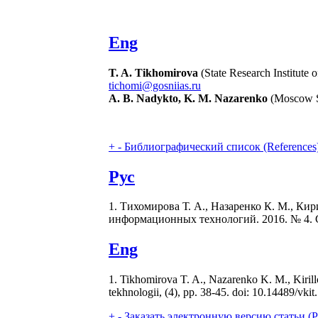
Eng
T. A. Tikhomirova
(State Research Institute 
tichomi@gosniias.ru
A. B. Nadykto, K. M. Nazarenko
(Moscow S
+
-
Библиографический список (References
Рус
1. Тихомирова Т. А., Назаренко К. М., К
информационных технологий. 2016. № 4. С. 3
Eng
1. Tikhomirova T. A., Nazarenko K. M., Kirillo
tekhnologii, (4), pp. 38-45. doi: 10.14489/vki
+
-
Заказать электронную версию статьи (Purch