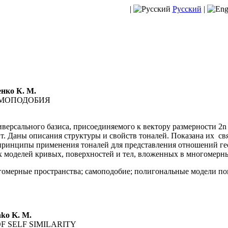
|
Русский
|
енко К. М.
АМОПОДОБИЯ
версального базиса, присоединяемого к вектору размерности 2
. Даны описания структуры и свойств тоналей. Показана их св
принципы применения тоналей для представления отношений ге
 моделей кривых, поверхностей и тел, вложенных в многомерны
огомерные пространства; самоподобие; полигональные модели по
nko K. M.
 SELF SIMILARITY