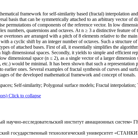
ematical framework for self-similarity based (fractal) interpolation an
rsal basis that can be symmetrically attached to an arbitrary vector of 
wise permutations of components of the reference vector. In low dimensio
lex numbers, quaternions and octaves. At n ≥ 3 a distinctive feature of t
he overtones are arranged with a pitch of 8 elements relative to the main
r with a cyclic shift by an integer number of octaves. Such a structure o
pes of attached bases. First of all, it essentially simplifies the algorith
 in high dimensional spaces. Secondly, it yields to simple and efficient re
 low dimensional space (n ≤ 2), as a single vector of a larger dimension 
 etc.) would be minimal. It has been shown that such a representation pro
to earlier ones. Several examples of fractal synthesis of curves and su
ntages of the developed mathematical framework and concept of tonals.
aces; Self-similarity; Polygonal surface models; Fractal interpolation; 
ors)
Click to collapse
й научно-исследовательский институт авиационных систем» ГНЦ
ский государственный технологический университет «СТАНКИН