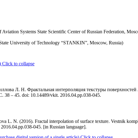
of Aviation Systems State Scientific Center of Russian Federation, Mos
tate University of Technology “STANKIN”, Moscow, Russia)
)
Click to collapse
ириллова Л. Н. Фрактальная интерполяция текстуры поверхностей
8 – 45. doi: 10.14489/vkit. 2016.04.pp.038-045.
va L. N. (2016). Fractal interpolation of surface texture. Vestnik kom
t. 2016.04.pp.038-045. [in Russian language].
ase digital version of a single article)
Click to collapse