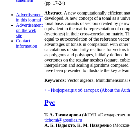
statement
(pp. 17-24)
Abstract.
A new computationally efficient math
Advertisement
developed. A new concept of a tonal as a unive
in this journal
tonal basis consists of vectors created by pair
Advertisement
equivalent to the matrix representation of comp
on the web
(overtones) in their cross-correlation matrix. T
site
equal to autocorrelation of the reference vecto
Contact
advantages of tonals in comparison with other ty
information
calculations of similarity relations for vectors
as polygons and polytopes, initially defined in
overtones on the regular meshes (square, cubic,
interpolation and scaling algorithms compared 
have been presented to illustrate the key adva
Keywords:
Vector algebra; Multidimensional sp
+
-
Информация об авторах (About the Auth
Рус
Т. А. Тихомирова
(ФГУП «Государственны
tichomi@gosniias.ru
А. Б. Надыкто, К. М. Назаренко
(Москов