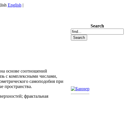
English
|
Search
n на основе соотношений
язь с комплексными числами,
ометрического самоподобия при
е пространства.
верхностей; фрактальная