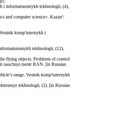
ge]
h i informatsionnykh tekhnologii, (4),
ics and computer science». Kazan':
. Vestnik komp'iuternykh i
 informatsionnykh tekhnologii, (12),
 the flying objects. Problems of control
ii nauchnyi tsentr RAN. [in Russian
vehicle’s range. Vestnik komp'iuternykh
ektronnye tekhnologii, (2). [in Russian