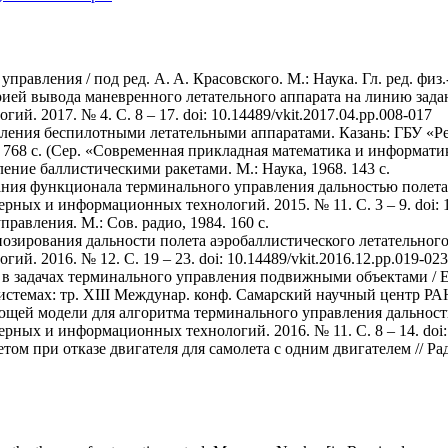
равления / под ред. A. A. Красовского. М.: Наука. Гл. ред. физ.-м
рией вывода маневренного летательного аппарата на линию задан
. 2017. № 4. С. 8 – 17. doi: 10.14489/vkit.2017.04.pp.008-017
авления беспилотными летательными аппаратами. Казань: ГБУ «
 768 с. (Сер. «Современная прикладная математика и информатик
ние баллистическими ракетами. М.: Наука, 1968. 143 с.
ания функционала терминального управления дальностью полета
рных и информационных технологий. 2015. № 11. С. 3 – 9. doi: 1
равления. М.: Сов. радио, 1984. 160 с.
озирования дальности полета аэробаллистического летательного
. 2016. № 12. С. 19 – 23. doi: 10.14489/vkit.2016.12.pp.019-023
в задачах терминального управления подвижными объектами / Е.
темах: тр. ХIII Междунар. конф. Самарский научный центр РАН, 
ющей модели для алгоритма терминального управления дальност
рных и информационных технологий. 2016. № 11. С. 8 – 14. doi: 1
етом при отказе двигателя для самолета с одним двигателем // Р