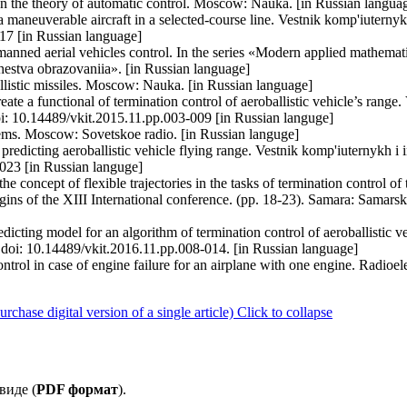
n the theory of automatic control. Moscow: Nauka. [in Russian langua
a maneuverable aircraft in a selected-course line. Vestnik komp'iuternyk
17 [in Russian language]
manned aerial vehicles control. In the series «Modern applied mathemat
estva obrazovaniia». [in Russian language]
 ballistic missiles. Moscow: Nauka. [in Russian language]
eate a functional of termination control of aeroballistic vehicle’s range
doi: 10.14489/vkit.2015.11.pp.003-009 [in Russian languge]
tems. Moscow: Sovetskoe radio. [in Russian languge]
predicting aeroballistic vehicle flying range. Vestnik komp'iuternykh i
023 [in Russian languge]
he concept of flexible trajectories in the tasks of termination control of
ins of the ХIII International conference. (pp. 18-23). Samara: Samarsk
edicting model for an algorithm of termination control of aeroballistic 
. doi: 10.14489/vkit.2016.11.pp.008-014. [in Russian language]
ontrol in case of engine failure for an airplane with one engine. Radioel
ase digital version of a single article)
Click to collapse
виде (
PDF формат
).