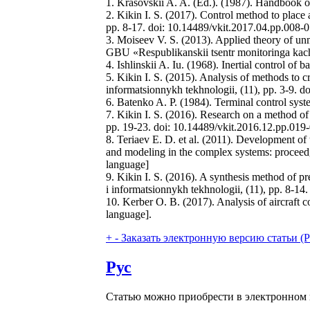
1. Krasovskii A. A. (Ed.). (1987). Handbook o
2. Kikin I. S. (2017). Control method to place 
pp. 8-17. doi: 10.14489/vkit.2017.04.pp.008-0
3. Moiseev V. S. (2013). Applied theory of un
GBU «Respublikanskii tsentr monitoringa kach
4. Ishlinskii A. Iu. (1968). Inertial control of
5. Kikin I. S. (2015). Analysis of methods to cr
informatsionnykh tekhnologii, (11), pp. 3-9. 
6. Batenko A. P. (1984). Terminal control sys
7. Kikin I. S. (2016). Research on a method of 
pp. 19-23. doi: 10.14489/vkit.2016.12.pp.019-
8. Teriaev E. D. et al. (2011). Development of t
and modeling in the complex systems: proceedg
language]
9. Kikin I. S. (2016). A synthesis method of pr
i informatsionnykh tekhnologii, (11), pp. 8-14
10. Kerber O. B. (2017). Analysis of aircraft c
language].
+
-
Заказать электронную версию статьи (Purch
Рус
Статью можно приобрести в электронном 