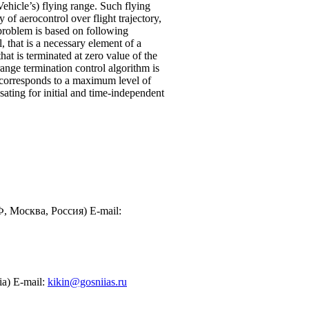
ehicle’s) flying range. Such flying
 of aerocontrol over flight trajectory,
e problem is based on following
, that is a necessary element of a
hat is terminated at zero value of the
range termination control algorithm is
t corresponds to a maximum level of
ating for initial and time-independent
Москва, Россия) E-mail:
ia) E-mail:
kikin@gosniias.ru