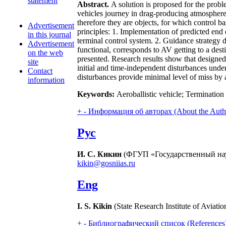
statement
Abstract.
A solution is proposed for the proble
vehicles journey in drag-producing atmosphere at
therefore they are objects, for which control b
Advertisement
principles: 1. Implementation of predicted end 
in this journal
terminal control system. 2. Guidance strategy de
Advertisement
functional, corresponds to AV getting to a dest
on the web
presented. Research results show that designed
site
initial and time-independent disturbances unde
Contact
disturbances provide minimal level of miss by a
information
Keywords:
Aeroballistic vehicle; Termination 
+
-
Информация об авторах (About the Auth
Рус
И. С. Кикин
(ФГУП «Государственный нау
kikin@gosniias.ru
Eng
I. S. Kikin
(State Research Institute of Aviati
+
-
Библиографический список (References