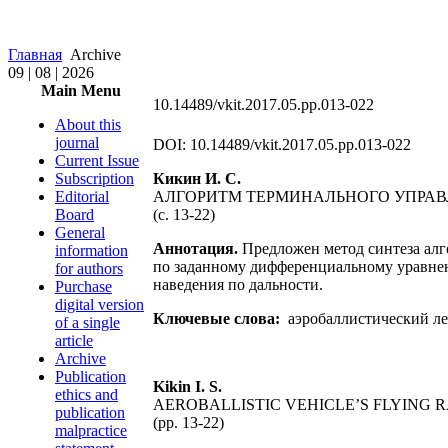
Главная
Archive
09 | 08 | 2026
Main Menu
10.14489/vkit.2017.05.pp.013-022
About this
journal
DOI: 10.14489/vkit.2017.05.pp.013-022
Current Issue
Subscription
Кикин И. С.
Editorial
АЛГОРИТМ ТЕРМИНАЛЬНОГО УПРАВ
Board
(c. 13-22)
General
Аннотация.
Предложен метод синтеза алг
information
по заданному дифференциальному уравне
for authors
наведения по дальности.
Purchase
digital version
Ключевые слова:
аэробаллистический ле
of a single
article
Archive
Publication
Kikin I. S.
ethics and
AEROBALLISTIC VEHICLE’S FLYING
publication
(pp. 13-22)
malpractice