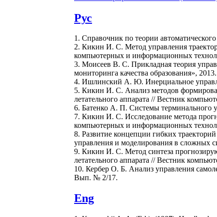
Рус
1. Справочник по теории автоматического уп
2. Кикин И. С. Метод управления траекто
компьютерных и информационных технологий
3. Моисеев В. С. Прикладная теория упр
мониторинга качества образования», 2013.
4. Ишлинский А. Ю. Инерциальное управле
5. Кикин И. С. Анализ методов формиров
летательного аппарата // Вестник компьюте
6. Батенко А. П. Системы терминального уп
7. Кикин И. С. Исследование метода прогн
компьютерных и информационных технологий
8. Развитие концепции гибких траекторий 
управления и моделирования в сложных сис
9. Кикин И. С. Метод синтеза прогнозиру
летательного аппарата // Вестник компьюте
10. Кербер О. Б. Анализ управления самол
Вып. № 2/17.
Eng