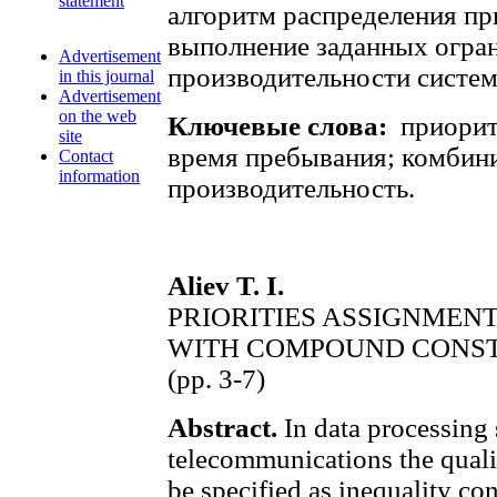
statement
алгоритм распределения п
выполнение заданных огра
Advertisement
производительности систе
in this journal
Advertisement
on the web
Ключевые слова:
приорит
site
время пребывания; комбин
Contact
information
производительность.
Aliev T. I.
PRIORITIES ASSIGNMEN
WITH COMPOUND CONS
(pp. 3-7)
Abstract.
In data processing
telecommunications the quali
be specified as inequality con