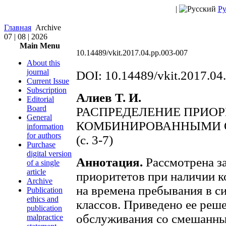
|
Ру
Главная
Archive
07 | 08 | 2026
Main Menu
10.14489/vkit.2017.04.pp.003-007
About this
journal
DOI: 10.14489/vkit.2017.04
Current Issue
Subscription
Алиев Т. И.
Editorial
Board
РАСПРЕДЕЛЕНИЕ ПРИОР
General
КОМБИНИРОВАННЫМИ 
information
for authors
(c. 3-7)
Purchase
digital version
Аннотация.
Рассмотрена з
of a single
article
приоритетов при наличии 
Archive
на времена пребывания в с
Publication
ethics and
классов. Приведено ее реше
publication
обслуживания со смешанны
malpractice