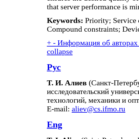
that server performance is m
Keywords:
Priority; Service 
Compound constraints; Devi
+
-
Информация об авторах 
collapse
Рус
Т. И. Алиев
(Санкт-Петерб
исследовательский универ
технологий, механики и опт
E-mail:
aliev@cs.ifmo.ru
Eng