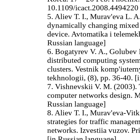
10.1109/icact.2008.4494220
5. Aliev T. I., Murav'eva L. 
dynamically changing mixed p
device. Avtomatika i telemekh
Russian language]
6. Bogatyrev V. A., Golubev I
distributed computing system
clusters. Vestnik komp'iuter
tekhnologii, (8), pp. 36-40. 
7. Vishnevskii V. M. (2003). 
computer networks design. M
Russian language]
8. Aliev T. I., Murav'eva-Vitk
strategies for traffic manage
networks. Izvestiia vuzov. Pr
[in Russian language]