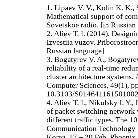
1. Lipaev V. V., Kolin K. K.,
Mathematical support of com
Sovetskoe radio. [in Russian
2. Aliev T. I. (2014). Designi
Izvestiia vuzov. Priborostroen
Russian language]
3. Bogatyrev V. A., Bogatyre
reliability of a real-time re
cluster architecture systems.
Computer Sciences, 49(1), pp
10.3103/S01464116150100
4. Aliev T. I., Nikulsky I. Y.
of packet switching network wi
different traffic types. The 
Communication Technology (
Korea. 17 – 20 Feb. Phoenix.