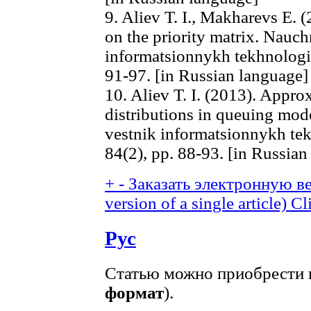
9. Aliev T. I., Makharevs E. 
on the priority matrix. Nauc
informatsionnykh tekhnologii,
91-97. [in Russian language]
10. Aliev T. I. (2013). Appro
distributions in queuing mod
vestnik informatsionnykh tek
84(2), pp. 88-93. [in Russian
+
-
Заказать электронную ве
version of a single article)
Cl
Рус
Статью можно приобрести в
формат
).