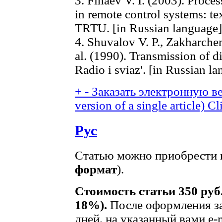
3. Finaev V. I. (2003). Proce
in remote control systems: te
TRTU. [in Russian language]
4. Shuvalov V. P., Zakharche
al. (1990). Transmission of 
Radio i sviaz'. [in Russian l
+
-
Заказать электронную ве
version of a single article)
Cl
Рус
Статью можно приобрести в
формат
).
Стоимость статьи 350 руб
18%).
После оформления за
дней, на указанный вами e-