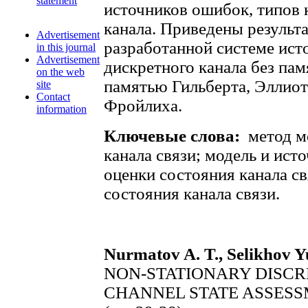
statement
источников ошибок, типов 
канала. Приведены результ
Advertisement
разработанной системе ист
in this journal
Advertisement
дискретного канала без пам
on the web
памятью Гильберта, Эллиот
site
Contact
Фройлиха.
information
Ключевые слова:
метод м
канала связи; модель и ист
оценки состояния канала св
состояния канала связи.
Nurmatov A. T., Selikhov Y
NON-STATIONARY DISC
CHANNEL STATE ASSESS