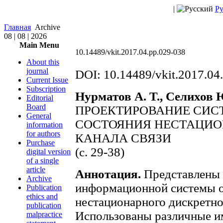
|
Ру
Главная
Archive
08 | 08 | 2026
Main Menu
10.14489/vkit.2017.04.pp.029-038
About this
journal
DOI: 10.14489/vkit.2017.04
Current Issue
Subscription
Нурматов А. Т., Селихов Ю
Editorial
Board
ПРОЕКТИРОВАНИЕ СИС
General
СОСТОЯНИЯ НЕСТАЦИО
information
for authors
КАНАЛА СВЯЗИ
Purchase
(c. 29-38)
digital version
of a single
article
Аннотация.
Представлены 
Archive
информационной системы о
Publication
ethics and
нестационарного дискретног
publication
Использованы различные и
malpractice